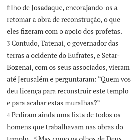
filho de Josadaque, encorajando-os a
retomar a obra de reconstrução, o que


eles fizeram com o apoio dos profetas.
Contudo, Tatenai, o governador das
3
terras a ocidente do Eufrates, e Setar-
Bozenai, com os seus associados, vieram
até Jerusalém e perguntaram: “Quem vos
deu licença para reconstruir este templo


e para acabar estas muralhas?”
Pediram ainda uma lista de todos os
4
homens que trabalhavam nas obras do


templo.
Mas como os olhos de Deus
5