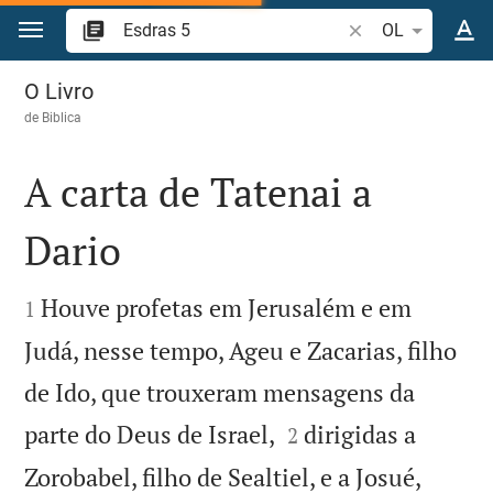
Ir para o conteúdo
Pesquise passagem
OL
Esdras 5
O Livro
de
Biblica
A carta de Tatenai a
Dario


Houve profetas em Jerusalém e em
1
Judá, nesse tempo, Ageu e Zacarias, filho
de Ido, que trouxeram mensagens da


parte do Deus de Israel,
dirigidas a
2
Zorobabel, filho de Sealtiel, e a Josué,