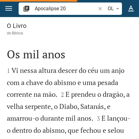
Ir para o conteúdo
Pesquise passagem
OL
Apocalipse 20
O Livro
de
Biblica
Os mil anos


Vi nessa altura descer do céu um anjo
1
com a chave do abismo e uma pesada


corrente na mão.
E prendeu o dragão, a
2
velha serpente, o Diabo, Satanás, e


amarrou-o durante mil anos.
E lançou-
3
o dentro do abismo, que fechou e selou