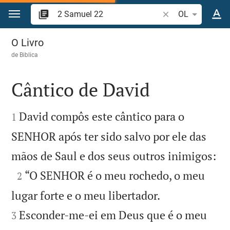
Ir para o conteúdo
Pesquise passagem
OL
2 Samuel 22
O Livro
de
Biblica
Cântico de David


David compôs este cântico para o
1
SENHOR após ter sido salvo por ele das

mãos de Saul e dos seus outros inimigos:

“O SENHOR é o meu rochedo, o meu
2


lugar forte e o meu libertador.
Esconder-me-ei em Deus que é o meu
3