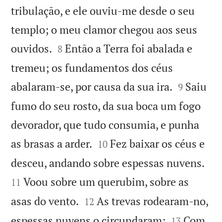
tribulação, e ele ouviu-me desde o seu
templo; o meu clamor chegou aos seus


ouvidos.
Então a Terra foi abalada e
8
tremeu; os fundamentos dos céus


abalaram-se, por causa da sua ira.
Saiu
9
fumo do seu rosto, da sua boca um fogo
devorador, que tudo consumia, e punha


as brasas a arder.
Fez baixar os céus e
10


desceu, andando sobre espessas nuvens.
Voou sobre um querubim, sobre as
11


asas do vento.
As trevas rodearam-no,
12


espessas nuvens o circundaram;
Com
13