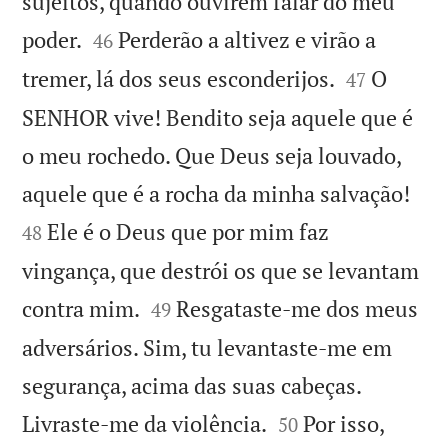
sujeitos, quando ouvirem falar do meu


poder.
Perderão a altivez e virão a
46


tremer, lá dos seus esconderijos.
O
47
SENHOR vive! Bendito seja aquele que é
o meu rochedo. Que Deus seja louvado,


aquele que é a rocha da minha salvação!
Ele é o Deus que por mim faz
48
vingança, que destrói os que se levantam


contra mim.
Resgataste-me dos meus
49
adversários. Sim, tu levantaste-me em
segurança, acima das suas cabeças.


Livraste-me da violência.
Por isso,
50