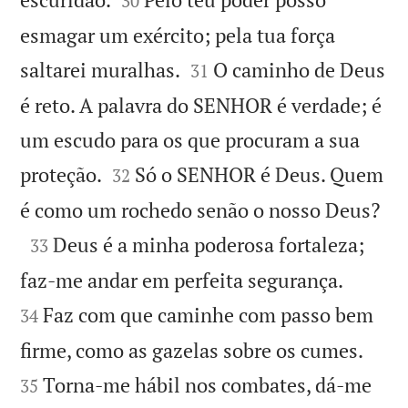
30
esmagar um exército; pela tua força


saltarei muralhas.
O caminho de Deus
31
é reto. A palavra do SENHOR é verdade; é
um escudo para os que procuram a sua


proteção.
Só o SENHOR é Deus. Quem
32

é como um rochedo senão o nosso Deus?

Deus é a minha poderosa fortaleza;
33


faz-me andar em perfeita segurança.
Faz com que caminhe com passo bem
34


firme, como as gazelas sobre os cumes.
Torna-me hábil nos combates, dá-me
35