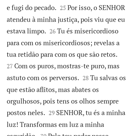


e fugi do pecado.
Por isso, o SENHOR
25
atendeu à minha justiça, pois viu que eu


estava limpo.
Tu és misericordioso
26
para com os misericordiosos; revelas a


tua retidão para com os que são retos.
Com os puros, mostras-te puro, mas
27


astuto com os perversos.
Tu salvas os
28
que estão aflitos, mas abates os
orgulhosos, pois tens os olhos sempre


postos neles.
SENHOR, tu és a minha
29
luz! Transformas em luz a minha


escuridão.
Pelo teu poder posso