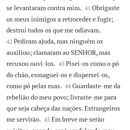


se levantaram contra mim.
Obrigaste
41
os meus inimigos a retroceder e fugir;


destruí todos os que me odiavam.
Pediram ajuda, mas ninguém os
42
auxiliou; clamaram ao SENHOR, mas


recusou ouvi-los.
Pisei-os como o pó
43
do chão, esmaguei-os e dispersei-os,


como pó pelas ruas.
Guardaste-me da
44
rebelião do meu povo; livraste-me para
que seja cabeça das nações. Estrangeiros


me servirão.
Em breve me serão
45