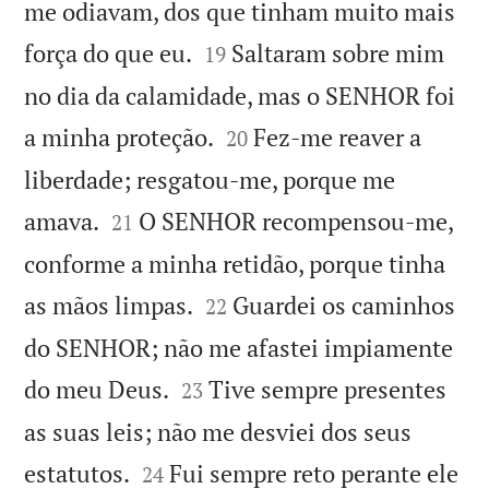
me odiavam, dos que tinham muito mais


força do que eu.
Saltaram sobre mim
19
no dia da calamidade, mas o SENHOR foi


a minha proteção.
Fez-me reaver a
20
liberdade; resgatou-me, porque me


amava.
O SENHOR recompensou-me,
21
conforme a minha retidão, porque tinha


as mãos limpas.
Guardei os caminhos
22
do SENHOR; não me afastei impiamente


do meu Deus.
Tive sempre presentes
23
as suas leis; não me desviei dos seus


estatutos.
Fui sempre reto perante ele
24