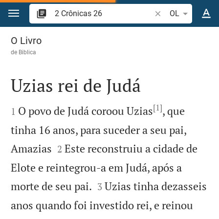
Ir para o conteúdo
Pesquise passagem
OL
2 Crônicas 26
O Livro
de
Biblica
Uzias rei de Judá

[1]

O povo de Judá coroou Uzias
, que
1
tinha 16 anos, para suceder a seu pai,


Amazias
Este reconstruiu a cidade de
2
Elote e reintegrou-a em Judá, após a


morte de seu pai.
Uzias tinha dezasseis
3
anos quando foi investido rei, e reinou