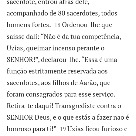
sacerdote, entrou atrás dele,
acompanhado de 80 sacerdotes, todos


homens fortes.
Ordenou-lhe que
18
saísse dali: “Não é da tua competência,
Uzias, queimar incenso perante o
SENHOR!”, declarou-lhe. “Essa é uma
função estritamente reservada aos
sacerdotes, aos filhos de Aarão, que
foram consagrados para esse serviço.
Retira-te daqui! Transgrediste contra o
SENHOR Deus, e o que estás a fazer não é


honroso para ti!”
Uzias ficou furioso e
19