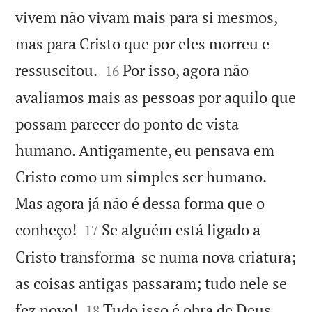
vivem não vivam mais para si mesmos,
mas para Cristo que por eles morreu e


ressuscitou.
Por isso, agora não
16
avaliamos mais as pessoas por aquilo que
possam parecer do ponto de vista
humano. Antigamente, eu pensava em
Cristo como um simples ser humano.
Mas agora já não é dessa forma que o


conheço!
Se alguém está ligado a
17
Cristo transforma-se numa nova criatura;
as coisas antigas passaram; tudo nele se


fez novo!
Tudo isso é obra de Deus
18