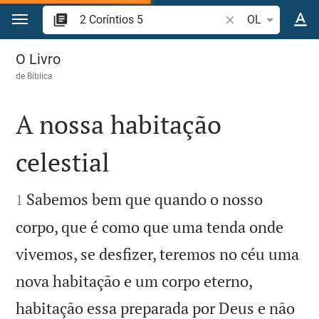
Ir para o conteúdo
Pesquise passagem
OL
2 Coríntios 5
O Livro
de
Biblica
A nossa habitação
celestial


Sabemos bem que quando o nosso
1
corpo, que é como que uma tenda onde
vivemos, se desfizer, teremos no céu uma
nova habitação e um corpo eterno,
habitação essa preparada por Deus e não