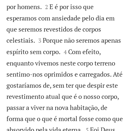


por homens.
E é por isso que
2
esperamos com ansiedade pelo dia em
que seremos revestidos de corpos


celestiais.
Porque não seremos apenas
3


espírito sem corpo.
Com efeito,
4
enquanto vivemos neste corpo terreno
sentimo-nos oprimidos e carregados. Até
gostaríamos de, sem ter que despir este
revestimento atual que é o nosso corpo,
passar a viver na nova habitação, de
forma que o que é mortal fosse como que


absorvido pela vida eterna.
Foi Deus
5