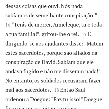
dessas coisas que ouvi. Nós nada


sabíamos de semelhante conspiração!”
“Terás de morrer, Aimeleque, tu e toda
16


a tua família!”, gritou-lhe o rei.
E
17
dirigindo-se aos ajudantes disse: “Matem
estes sacerdotes, porque são aliados na
conspiração de David. Sabiam que ele
andava fugido e não me disseram nada!”
No entanto, os soldados recusaram fazer


mal aos sacerdotes.
Então Saul
18
ordenou a Doegue: “Faz tu isso!” Doegue
foi e matou-os; oitenta e cinco