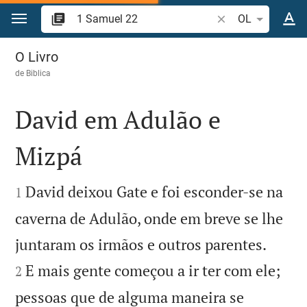
Ir para o conteúdo
Pesquise passagem
OL
1 Samuel 22
O Livro
de
Biblica
David em Adulão e
Mizpá


David deixou Gate e foi esconder-se na
1
caverna de Adulão, onde em breve se lhe


juntaram os irmãos e outros parentes.
E mais gente começou a ir ter com ele;
2
pessoas que de alguma maneira se