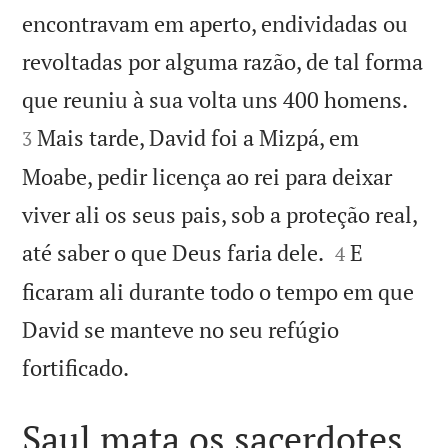
encontravam em aperto, endividadas ou
revoltadas por alguma razão, de tal forma


que reuniu à sua volta uns 400 homens.
Mais tarde, David foi a Mizpá, em
3
Moabe, pedir licença ao rei para deixar
viver ali os seus pais, sob a proteção real,


até saber o que Deus faria dele.
E
4
ficaram ali durante todo o tempo em que
David se manteve no seu refúgio

fortificado.
Saul mata os sacerdotes