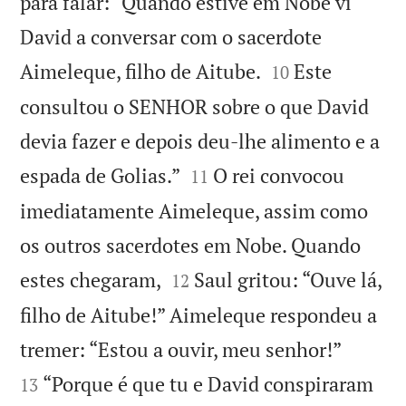
para falar: “Quando estive em Nobe vi
David a conversar com o sacerdote


Aimeleque, filho de Aitube.
Este
10
consultou o SENHOR sobre o que David
devia fazer e depois deu-lhe alimento e a


espada de Golias.”
O rei convocou
11
imediatamente Aimeleque, assim como
os outros sacerdotes em Nobe. Quando


estes chegaram,
Saul gritou: “Ouve lá,
12
filho de Aitube!” Aimeleque respondeu a


tremer: “Estou a ouvir, meu senhor!”
“Porque é que tu e David conspiraram
13