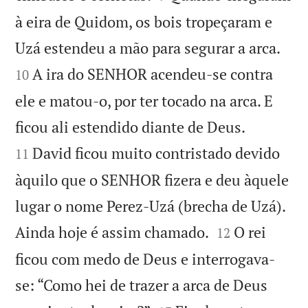
à eira de Quidom, os bois tropeçaram e


Uzá estendeu a mão para segurar a arca.
A ira do SENHOR acendeu-se contra
10
ele e matou-o, por ter tocado na arca. E


ficou ali estendido diante de Deus.
David ficou muito contristado devido
11
àquilo que o SENHOR fizera e deu àquele
lugar o nome Perez-Uzá (brecha de Uzá).


Ainda hoje é assim chamado.
O rei
12
ficou com medo de Deus e interrogava-
se: “Como hei de trazer a arca de Deus