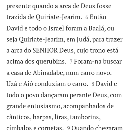
presente quando a arca de Deus fosse


trazida de Quiriate-Jearim.
Então
6
David e todo o Israel foram a Baalá, ou
seja Quiriate-Jearim, em Judá, para trazer
a arca do SENHOR Deus, cujo trono está


acima dos querubins.
Foram-na buscar
7
a casa de Abinadabe, num carro novo.


Uzá e Aiô conduziam o carro.
David e
8
todo o povo dançaram perante Deus, com
grande entusiasmo, acompanhados de
cânticos, harpas, liras, tamborins,


címbalos e cornetas.
Quando chegaram
9