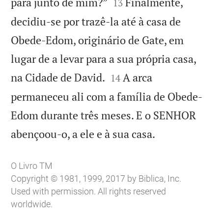


para junto de mim?”
Finalmente,
13
decidiu-se por trazê-la até à casa de
Obede-Edom, originário de Gate, em
lugar de a levar para a sua própria casa,


na Cidade de David.
A arca
14
permaneceu ali com a família de Obede-
Edom durante três meses. E o SENHOR

abençoou-o, a ele e à sua casa.
O Livro TM
Copyright © 1981, 1999, 2017 by Biblica, Inc.
Used with permission. All rights reserved
worldwide.