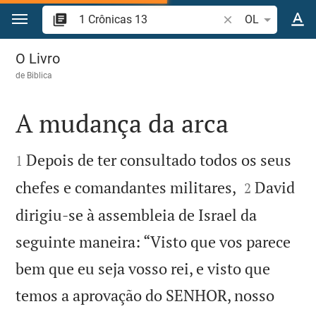
Ir para o conteúdo
Pesquise passagem
OL
1 Crônicas 13
O Livro
de
Biblica
A mudança da arca


Depois de ter consultado todos os seus
1


chefes e comandantes militares,
David
2
dirigiu-se à assembleia de Israel da
seguinte maneira: “Visto que vos parece
bem que eu seja vosso rei, e visto que
temos a aprovação do SENHOR, nosso