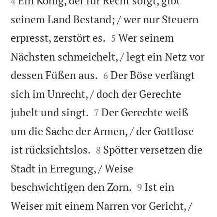
Ein König, der für Recht sorgt, gibt
4
seinem Land Bestand; / wer nur Steuern


erpresst, zerstört es.
Wer seinem
5
Nächsten schmeichelt, / legt ein Netz vor


dessen Füßen aus.
Der Böse verfängt
6
sich im Unrecht, / doch der Gerechte


jubelt und singt.
Der Gerechte weiß
7
um die Sache der Armen, / der Gottlose


ist rücksichtslos.
Spötter versetzen die
8
Stadt in Erregung, / Weise


beschwichtigen den Zorn.
Ist ein
9
Weiser mit einem Narren vor Gericht, /