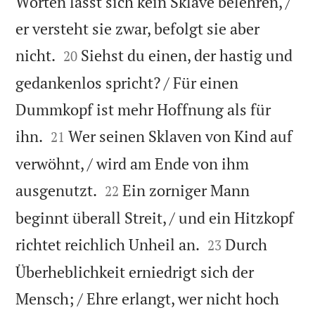
Worten lässt sich kein Sklave belehren, /
er versteht sie zwar, befolgt sie aber


nicht.
Siehst du einen, der hastig und
20
gedankenlos spricht? / Für einen
Dummkopf ist mehr Hoffnung als für


ihn.
Wer seinen Sklaven von Kind auf
21
verwöhnt, / wird am Ende von ihm


ausgenutzt.
Ein zorniger Mann
22
beginnt überall Streit, / und ein Hitzkopf


richtet reichlich Unheil an.
Durch
23
Überheblichkeit erniedrigt sich der
Mensch; / Ehre erlangt, wer nicht hoch