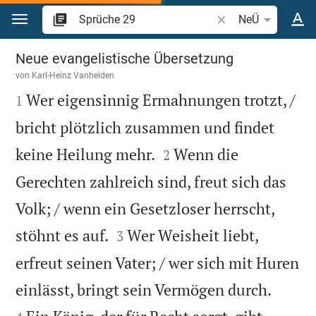
Zum Inhalt springen
Bibelstelle oder Beg
NeÜ
Sprüche 29
Neue evangelistische Übersetzung
von
Karl-Heinz Vanheiden

Wer eigensinnig Ermahnungen trotzt, /
1
bricht plötzlich zusammen und findet


keine Heilung mehr.
Wenn die
2
Gerechten zahlreich sind, freut sich das
Volk; / wenn ein Gesetzloser herrscht,


stöhnt es auf.
Wer Weisheit liebt,
3
erfreut seinen Vater; / wer sich mit Huren


einlässt, bringt sein Vermögen durch.