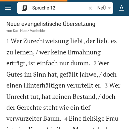
Zum Inhalt springen
Bibelstelle oder Beg
NeÜ
Sprüche 12
Neue evangelistische Übersetzung
von
Karl-Heinz Vanheiden

Wer Zurechtweisung liebt, der liebt es
1
zu lernen, / wer keine Ermahnung


erträgt, ist einfach nur dumm.
Wer
2
Gutes im Sinn hat, gefällt Jahwe, / doch


einen Hinterhältigen verurteilt er.
Wer
3
Unrecht tut, hat keinen Bestand, / doch
der Gerechte steht wie ein tief


verwurzelter Baum.
Eine fleißige Frau
4