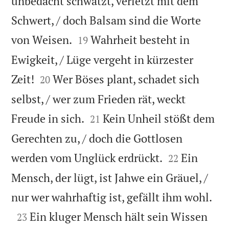
unbedacht schwätzt, verletzt mit dem
Schwert, / doch Balsam sind die Worte


von Weisen.
Wahrheit besteht in
19
Ewigkeit, / Lüge vergeht in kürzester


Zeit!
Wer Böses plant, schadet sich
20
selbst, / wer zum Frieden rät, weckt


Freude in sich.
Kein Unheil stößt dem
21
Gerechten zu, / doch die Gottlosen


werden vom Unglück erdrückt.
Ein
22
Mensch, der lügt, ist Jahwe ein Gräuel, /

nur wer wahrhaftig ist, gefällt ihm wohl.

Ein kluger Mensch hält sein Wissen
23