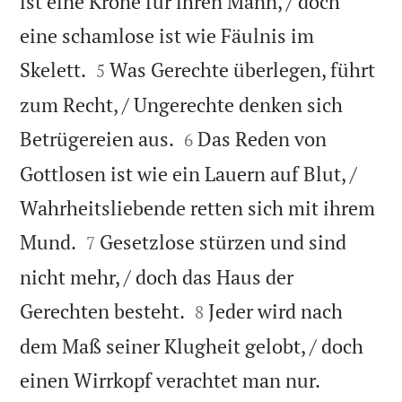
ist eine Krone für ihren Mann, / doch
eine schamlose ist wie Fäulnis im


Skelett.
Was Gerechte überlegen, führt
5
zum Recht, / Ungerechte denken sich


Betrügereien aus.
Das Reden von
6
Gottlosen ist wie ein Lauern auf Blut, /
Wahrheitsliebende retten sich mit ihrem


Mund.
Gesetzlose stürzen und sind
7
nicht mehr, / doch das Haus der


Gerechten besteht.
Jeder wird nach
8
dem Maß seiner Klugheit gelobt, / doch


einen Wirrkopf verachtet man nur.