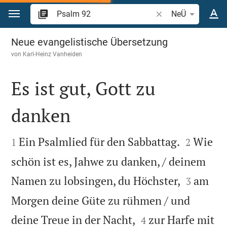
Zum Inhalt springen
Bibelstelle oder Beg
NeÜ
Psalm 92
Neue evangelistische Übersetzung
von
Karl-Heinz Vanheiden
Es ist gut, Gott zu
danken




Ein Psalmlied für den Sabbattag.
Wie
1
2
schön ist es, Jahwe zu danken, / deinem


Namen zu lobsingen, du Höchster,
am
3
Morgen deine Güte zu rühmen / und


deine Treue in der Nacht,
zur Harfe mit
4