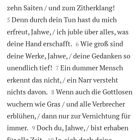


zehn Saiten / und zum Zitherklang!
Denn durch dein Tun hast du mich
5
erfreut, Jahwe, / ich juble über alles, was


deine Hand erschafft.
Wie groß sind
6
deine Werke, Jahwe, / deine Gedanken so


unendlich tief!
Ein dummer Mensch
7
erkennt das nicht, / ein Narr versteht


nichts davon.
Wenn auch die Gottlosen
8
wuchern wie Gras / und alle Verbrecher
erblühen, / dann nur zur Vernichtung für


immer.
Doch du, Jahwe, / bist erhaben
9


für alle Zeit.
Ja, sieh doch deine