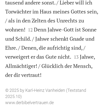
tausend andere sonst. / Lieber will ich
Torwächter im Haus meines Gottes sein,
/ als in den Zelten des Unrechts zu


wohnen!
Denn Jahwe-Gott ist Sonne
12
und Schild. / Jahwe schenkt Gnade und
Ehre. / Denen, die aufrichtig sind, /


verweigert er das Gute nicht.
Jahwe,
13
Allmächtiger! / Glücklich der Mensch,

der dir vertraut!
© 2025 by Karl-Heinz Vanheiden (Textstand
2025.10)
www.derbibelvertrauen.de