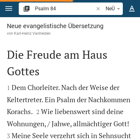
Zum Inhalt springen
Bibelstelle oder Beg
NeÜ
Psalm 84
Neue evangelistische Übersetzung
von
Karl-Heinz Vanheiden
Die Freude am Haus
Gottes


Dem Chorleiter. Nach der Weise der
1
Keltertreter. Ein Psalm der Nachkommen


Korachs.
Wie liebenswert sind deine
2


Wohnungen, / Jahwe, allmächtiger Gott!
Meine Seele verzehrt sich in Sehnsucht
3