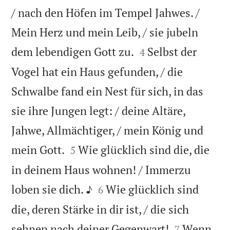
/ nach den Höfen im Tempel Jahwes. /
Mein Herz und mein Leib, / sie jubeln


dem lebendigen Gott zu.
Selbst der
4
Vogel hat ein Haus gefunden, / die
Schwalbe fand ein Nest für sich, in das
sie ihre Jungen legt: / deine Altäre,
Jahwe, Allmächtiger, / mein König und


mein Gott.
Wie glücklich sind die, die
5
in deinem Haus wohnen! / Immerzu


loben sie dich. ♪
Wie glücklich sind
6
die, deren Stärke in dir ist, / die sich


sehnen nach deiner Gegenwart!
Wenn
7