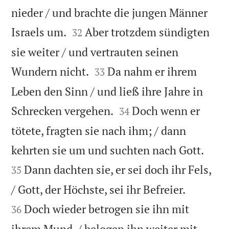
nieder / und brachte die jungen Männer


Israels um.
Aber trotzdem sündigten
32
sie weiter / und vertrauten seinen


Wundern nicht.
Da nahm er ihrem
33
Leben den Sinn / und ließ ihre Jahre in


Schrecken vergehen.
Doch wenn er
34
tötete, fragten sie nach ihm; / dann


kehrten sie um und suchten nach Gott.
Dann dachten sie, er sei doch ihr Fels,
35


/ Gott, der Höchste, sei ihr Befreier.
Doch wieder betrogen sie ihn mit
36
ihrem Mund, / belogen ihn weiter mit