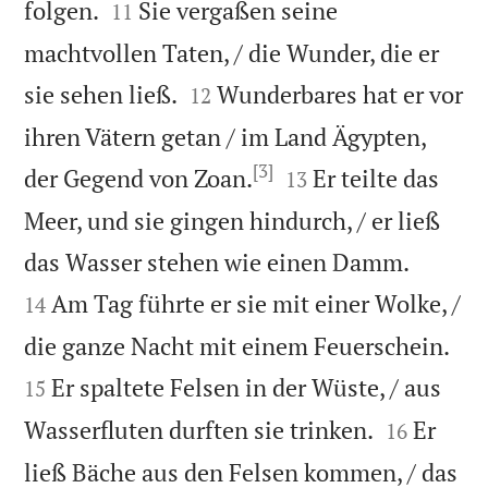


folgen.
Sie vergaßen seine
11
machtvollen Taten, / die Wunder, die er


sie sehen ließ.
Wunderbares hat er vor
12
ihren Vätern getan / im Land Ägypten,
[3]


der Gegend von Zoan.
Er teilte das
13
Meer, und sie gingen hindurch, / er ließ


das Wasser stehen wie einen Damm.
Am Tag führte er sie mit einer Wolke, /
14


die ganze Nacht mit einem Feuerschein.
Er spaltete Felsen in der Wüste, / aus
15


Wasserfluten durften sie trinken.
Er
16
ließ Bäche aus den Felsen kommen, / das