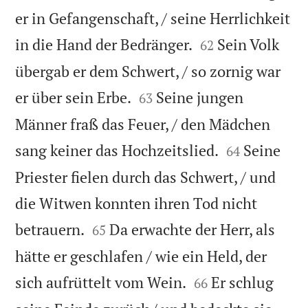
er in Gefangenschaft, / seine Herrlichkeit


in die Hand der Bedränger.
Sein Volk
62
übergab er dem Schwert, / so zornig war


er über sein Erbe.
Seine jungen
63
Männer fraß das Feuer, / den Mädchen


sang keiner das Hochzeitslied.
Seine
64
Priester fielen durch das Schwert, / und
die Witwen konnten ihren Tod nicht


betrauern.
Da erwachte der Herr, als
65
hätte er geschlafen / wie ein Held, der


sich aufrüttelt vom Wein.
Er schlug
66