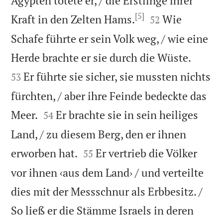
Ägypten tötete er, / die Erstlinge ihrer
[5]


Kraft in den Zelten Hams.
Wie
52
Schafe führte er sein Volk weg, / wie eine


Herde brachte er sie durch die Wüste.
Er führte sie sicher, sie mussten nichts
53
fürchten, / aber ihre Feinde bedeckte das


Meer.
Er brachte sie in sein heiliges
54
Land, / zu diesem Berg, den er ihnen


erworben hat.
Er vertrieb die Völker
55
vor ihnen ‹aus dem Land› / und verteilte
dies mit der Messschnur als Erbbesitz. /
So ließ er die Stämme Israels in deren