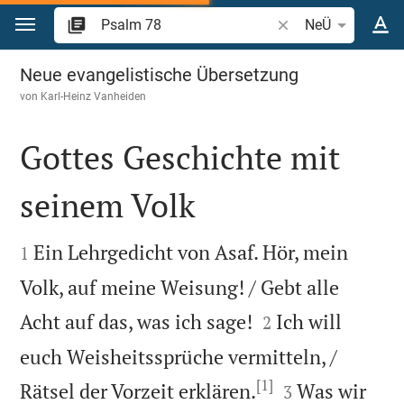
Zum Inhalt springen
Bibelstelle oder Beg
NeÜ
Psalm 78
Neue evangelistische Übersetzung
von
Karl-Heinz Vanheiden
Gottes Geschichte mit
seinem Volk


Ein Lehrgedicht von Asaf. Hör, mein
1
Volk, auf meine Weisung! / Gebt alle


Acht auf das, was ich sage!
Ich will
2
euch Weisheitssprüche vermitteln, /
[1]


Rätsel der Vorzeit erklären.
Was wir
3