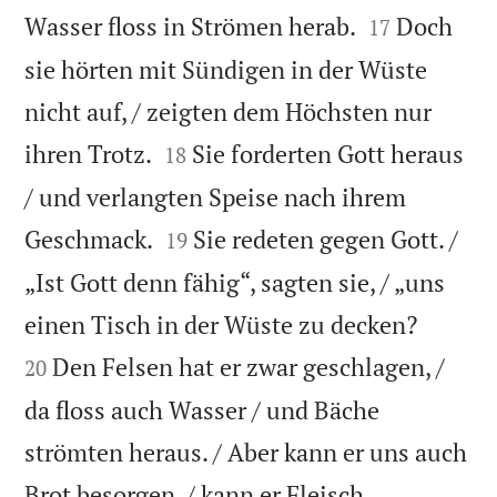


Wasser floss in Strömen herab.
Doch
17
sie hörten mit Sündigen in der Wüste
nicht auf, / zeigten dem Höchsten nur


ihren Trotz.
Sie forderten Gott heraus
18
/ und verlangten Speise nach ihrem


Geschmack.
Sie redeten gegen Gott. /
19
„Ist Gott denn fähig“, sagten sie, / „uns


einen Tisch in der Wüste zu decken?
Den Felsen hat er zwar geschlagen, /
20
da floss auch Wasser / und Bäche
strömten heraus. / Aber kann er uns auch
Brot besorgen, / kann er Fleisch