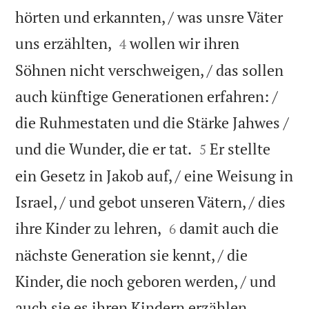
hörten und erkannten, / was unsre Väter


uns erzählten,
wollen wir ihren
4
Söhnen nicht verschweigen, / das sollen
auch künftige Generationen erfahren: /
die Ruhmestaten und die Stärke Jahwes /


und die Wunder, die er tat.
Er stellte
5
ein Gesetz in Jakob auf, / eine Weisung in
Israel, / und gebot unseren Vätern, / dies


ihre Kinder zu lehren,
damit auch die
6
nächste Generation sie kennt, / die
Kinder, die noch geboren werden, / und


auch sie es ihren Kindern erzählen,