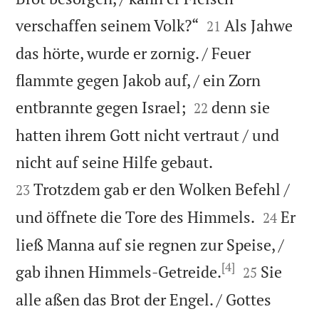


verschaffen seinem Volk?“
Als Jahwe
21
das hörte, wurde er zornig. / Feuer
flammte gegen Jakob auf, / ein Zorn


entbrannte gegen Israel;
denn sie
22
hatten ihrem Gott nicht vertraut / und


nicht auf seine Hilfe gebaut.
Trotzdem gab er den Wolken Befehl /
23


und öffnete die Tore des Himmels.
Er
24
ließ Manna auf sie regnen zur Speise, /
[4]


gab ihnen Himmels-Getreide.
Sie
25
alle aßen das Brot der Engel. / Gottes