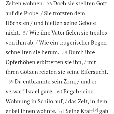


Zelten wohnen.
Doch sie stellten Gott
56
auf die Probe. / Sie trotzten dem
Höchsten / und hielten seine Gebote


nicht.
Wie ihre Väter fielen sie treulos
57
von ihm ab. / Wie ein trügerischer Bogen


schnellten sie herum.
Durch ihre
58
Opferhöhen erbitterten sie ihn, / mit

ihren Götzen reizten sie seine Eifersucht.

Da entbrannte sein Zorn, / und er
59


verwarf Israel ganz.
Er gab seine
60
Wohnung in Schilo auf, / das Zelt, in dem
[6]


er bei ihnen wohnte.
Seine Kraft
gab
61