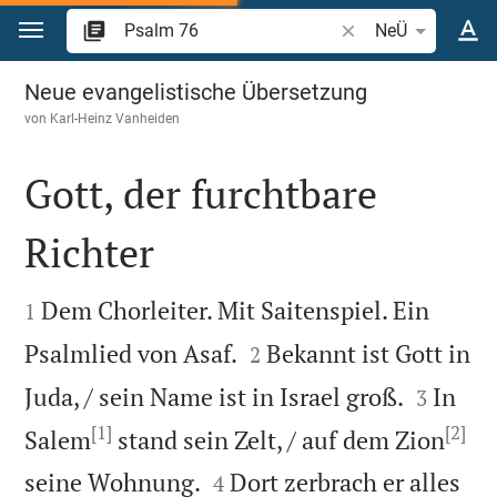
Zum Inhalt springen
Bibelstelle oder Beg
NeÜ
Psalm 76
Neue evangelistische Übersetzung
von
Karl-Heinz Vanheiden
Gott, der furchtbare
Richter


Dem Chorleiter. Mit Saitenspiel. Ein
1


Psalmlied von Asaf.
Bekannt ist Gott in
2


Juda, / sein Name ist in Israel groß.
In
3
[1]
[2]
Salem
stand sein Zelt, / auf dem Zion


seine Wohnung.
Dort zerbrach er alles
4