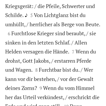
Kriegsgerät: / die Pfeile, Schwerter und


Schilde. ♪
Von Lichtglanz bist du
5

umhüllt, / herrlicher als Berge von Beute.

Furchtlose Krieger sind beraubt, / sie
6
sinken in den letzten Schlaf. / Allen


Helden versagen die Hände.
Wenn du
7
drohst, Gott Jakobs, / erstarren Pferde


und Wagen.
Furchtbar bist du. / Wer
8
kann vor dir bestehen, / vor der Gewalt


deines Zorns?
Wenn du vom Himmel
9
her das Urteil verkündest, / erschrickt die

