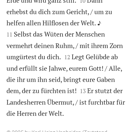
Erde und wird ganz still.
Dann
10
erhebst du dich zum Gericht, / um zu


helfen allen Hilflosen der Welt. ♪
Selbst das Wüten der Menschen
11
vermehrt deinen Ruhm, / mit ihrem Zorn


umgürtest du dich.
Legt Gelübde ab
12
und erfüllt sie Jahwe, eurem Gott! / Alle,
die ihr um ihn seid, bringt eure Gaben


dem, der zu fürchten ist!
Er stutzt der
13
Landesherren Übermut, / ist furchtbar für

die Herren der Welt.