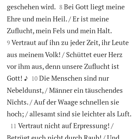


geschehen wird.
Bei Gott liegt meine
8
Ehre und mein Heil. / Er ist meine


Zuflucht, mein Fels und mein Halt.
Vertraut auf ihn zu jeder Zeit, ihr Leute
9
aus meinem Volk! / Schüttet euer Herz
vor ihm aus, denn unsere Zuflucht ist


Gott! ♪
Die Menschen sind nur
10
Nebeldunst, / Männer ein täuschendes
Nichts. / Auf der Waage schnellen sie

hoch; / allesamt sind sie leichter als Luft.

Vertraut nicht auf Erpressung! /
11
Betrügt euch nicht durch Raub! / Und