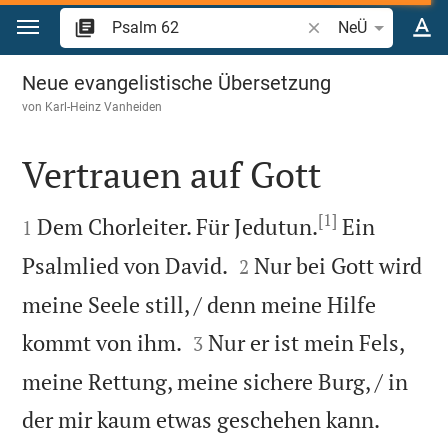
Zum Inhalt springen
Bibelstelle oder Beg
NeÜ
Psalm 62
Neue evangelistische Übersetzung
von
Karl-Heinz Vanheiden
Vertrauen auf Gott

[1]

Dem Chorleiter. Für Jedutun.
Ein
1


Psalmlied von David.
Nur bei Gott wird
2
meine Seele still, / denn meine Hilfe


kommt von ihm.
Nur er ist mein Fels,
3
meine Rettung, meine sichere Burg, / in


der mir kaum etwas geschehen kann.