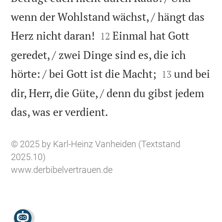
wenn der Wohlstand wächst, / hängt das


Herz nicht daran!
Einmal hat Gott
12
geredet, / zwei Dinge sind es, die ich


hörte: / bei Gott ist die Macht;
und bei
13
dir, Herr, die Güte, / denn du gibst jedem

das, was er verdient.
© 2025 by Karl-Heinz Vanheiden (Textstand
2025.10)
www.derbibelvertrauen.de