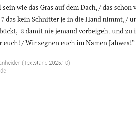
l sein wie das Gras auf dem Dach, / das schon 


das kein Schnitter je in die Hand nimmt, / u
7


bückt,
damit nie jemand vorbeigeht und zu i
8
r euch! / Wir segnen euch im Namen Jahwes!“
anheiden (Textstand 2025.10)
.de