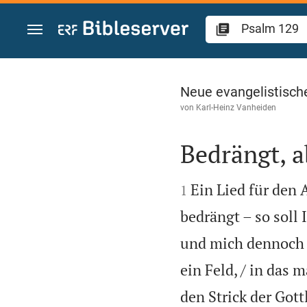
Zum Inhalt springen
Psalm 129
Neue evangelistisch
von
Karl-Heinz Vanheiden
Bedrängt, a


Ein Lied für den
1
bedrängt – so soll 
und mich dennoch n
ein Feld, / in das 
den Strick der Got