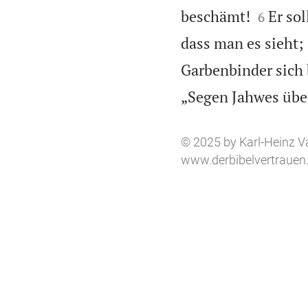


beschämt!
Er sol
6
dass man es sieht;
Garbenbinder sich 
„Segen Jahwes übe
© 2025 by Karl-Heinz V
www.derbibelvertrauen