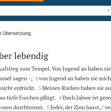
Bib
e Übersetzung
ber lebendig
 Aufstieg zum Tempel. Von Jugend an haben si


Israel sagen –,
von Jugend an haben sie mich
2


icht erdrückt.
Meinen Rücken haben sie au
3


man tiefe Furchen pflügt.
Doch Jahwe ist gerec
4


tlosen durchtrennt.
Jeder, der Zion hasst, / 
5