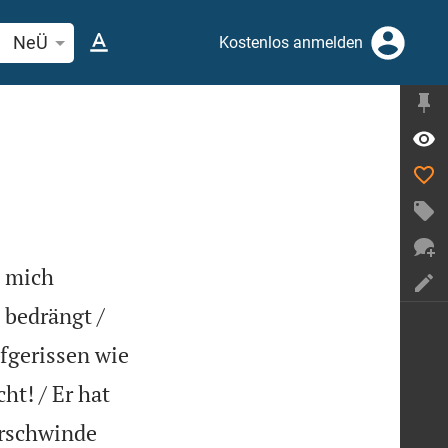
elstelle oder Begriff suchen
NeÜ
Kostenlos anmelden
e mich
 bedrängt /
fgerissen wie
ht! / Er hat
verschwinde