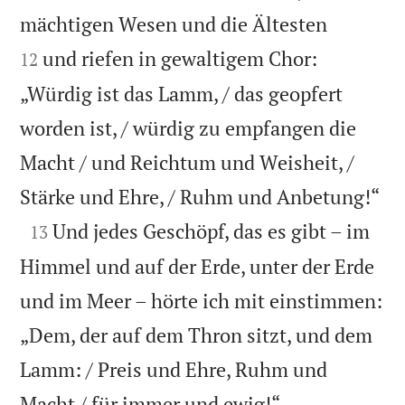


mächtigen Wesen und die Ältesten
und riefen in gewaltigem Chor:
12
„Würdig ist das Lamm, / das geopfert
worden ist, / würdig zu empfangen die
Macht / und Reichtum und Weisheit, /

Stärke und Ehre, / Ruhm und Anbetung!“

Und jedes Geschöpf, das es gibt – im
13
Himmel und auf der Erde, unter der Erde
und im Meer – hörte ich mit einstimmen:
„Dem, der auf dem Thron sitzt, und dem
Lamm: / Preis und Ehre, Ruhm und


Macht / für immer und ewig!“