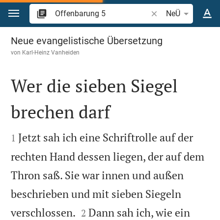
Zum Inhalt springen
Bibelstelle oder Beg
NeÜ
Offenbarung 5
Neue evangelistische Übersetzung
von
Karl-Heinz Vanheiden
Wer die sieben Siegel
brechen darf


Jetzt sah ich eine Schriftrolle auf der
1
rechten Hand dessen liegen, der auf dem
Thron saß. Sie war innen und außen
beschrieben und mit sieben Siegeln


verschlossen.
Dann sah ich, wie ein
2