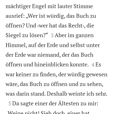
mächtiger Engel mit lauter Stimme
ausrief: „Wer ist würdig, das Buch zu
öffnen? Und ‹wer hat das Recht›, die


Siegel zu lösen?“
Aber im ganzen
3
Himmel, auf der Erde und selbst unter
der Erde war niemand, der das Buch


öffnen und hineinblicken konnte.
Es
4
war keiner zu finden, der würdig gewesen
wäre, das Buch zu öffnen und zu sehen,

was darin stand. Deshalb weinte ich sehr.

Da sagte einer der Ältesten zu mir:
5
„Weine nicht! Sieh doch, einer hat