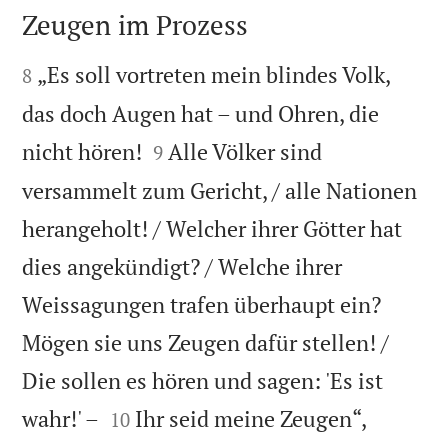
Zeugen im Prozess


„Es soll vortreten mein blindes Volk,
8
das doch Augen hat – und Ohren, die


nicht hören!
Alle Völker sind
9
versammelt zum Gericht, / alle Nationen
herangeholt! / Welcher ihrer Götter hat
dies angekündigt? / Welche ihrer
Weissagungen trafen überhaupt ein?
Mögen sie uns Zeugen dafür stellen! /
Die sollen es hören und sagen: 'Es ist


wahr!' –
Ihr seid meine Zeugen“,
10