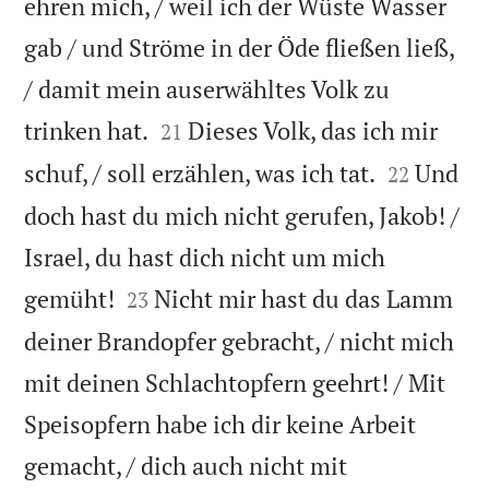
ehren mich, / weil ich der Wüste Wasser
gab / und Ströme in der Öde fließen ließ,
/ damit mein auserwähltes Volk zu


trinken hat.
Dieses Volk, das ich mir
21


schuf, / soll erzählen, was ich tat.
Und
22
doch hast du mich nicht gerufen, Jakob! /
Israel, du hast dich nicht um mich


gemüht!
Nicht mir hast du das Lamm
23
deiner Brandopfer gebracht, / nicht mich
mit deinen Schlachtopfern geehrt! / Mit
Speisopfern habe ich dir keine Arbeit
gemacht, / dich auch nicht mit