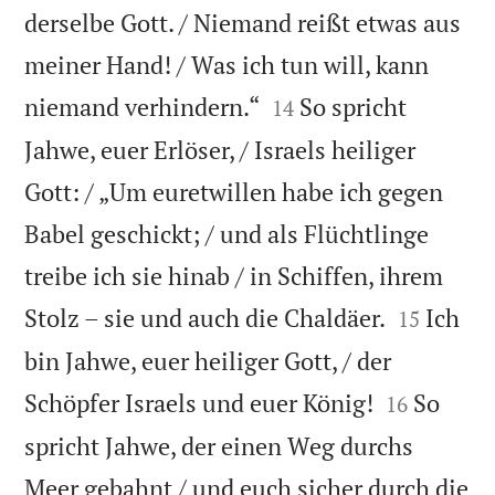
derselbe Gott. / Niemand reißt etwas aus
meiner Hand! / Was ich tun will, kann


niemand verhindern.“
So spricht
14
Jahwe, euer Erlöser, / Israels heiliger
Gott: / „Um euretwillen habe ich gegen
Babel geschickt; / und als Flüchtlinge
treibe ich sie hinab / in Schiffen, ihrem


Stolz – sie und auch die Chaldäer.
Ich
15
bin Jahwe, euer heiliger Gott, / der


Schöpfer Israels und euer König!
So
16
spricht Jahwe, der einen Weg durchs
Meer gebahnt / und euch sicher durch die