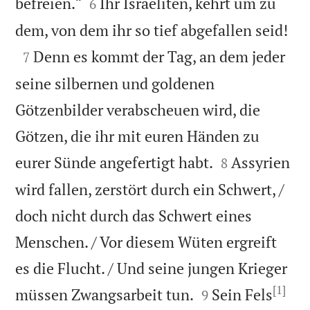


befreien.“
Ihr Israeliten, kehrt um zu
6

dem, von dem ihr so tief abgefallen seid!

Denn es kommt der Tag, an dem jeder
7
seine silbernen und goldenen
Götzenbilder verabscheuen wird, die
Götzen, die ihr mit euren Händen zu


eurer Sünde angefertigt habt.
Assyrien
8
wird fallen, zerstört durch ein Schwert, /
doch nicht durch das Schwert eines
Menschen. / Vor diesem Wüten ergreift
es die Flucht. / Und seine jungen Krieger
[1]


müssen Zwangsarbeit tun.
Sein Fels
9