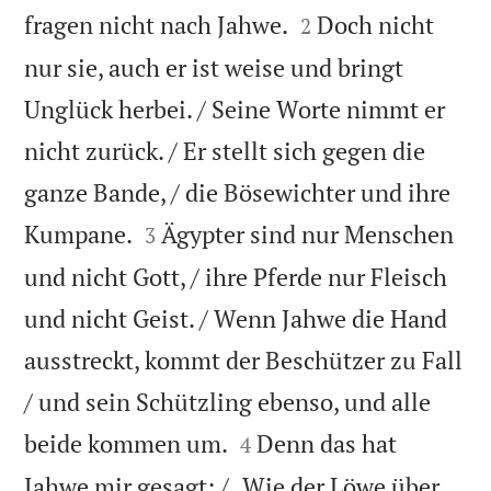


fragen nicht nach Jahwe.
Doch nicht
2
nur sie, auch er ist weise und bringt
Unglück herbei. / Seine Worte nimmt er
nicht zurück. / Er stellt sich gegen die
ganze Bande, / die Bösewichter und ihre


Kumpane.
Ägypter sind nur Menschen
3
und nicht Gott, / ihre Pferde nur Fleisch
und nicht Geist. / Wenn Jahwe die Hand
ausstreckt, kommt der Beschützer zu Fall
/ und sein Schützling ebenso, und alle


beide kommen um.
Denn das hat
4
Jahwe mir gesagt: / „Wie der Löwe über