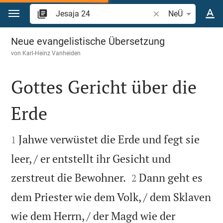
Zum Inhalt springen
Bibelstelle oder Beg
NeÜ
Jesaja 24
Neue evangelistische Übersetzung
von
Karl-Heinz Vanheiden
Gottes Gericht über die
Erde


Jahwe verwüstet die Erde und fegt sie
1
leer, / er entstellt ihr Gesicht und


zerstreut die Bewohner.
Dann geht es
2
dem Priester wie dem Volk, / dem Sklaven
wie dem Herrn, / der Magd wie der