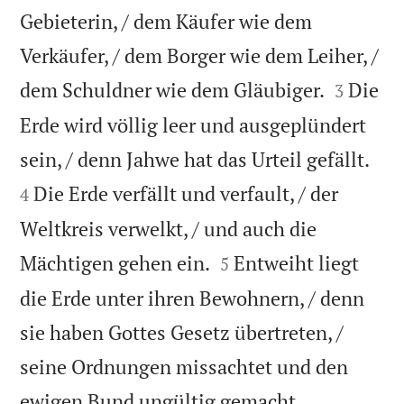
Gebieterin, / dem Käufer wie dem
Verkäufer, / dem Borger wie dem Leiher, /


dem Schuldner wie dem Gläubiger.
Die
3
Erde wird völlig leer und ausgeplündert


sein, / denn Jahwe hat das Urteil gefällt.
Die Erde verfällt und verfault, / der
4
Weltkreis verwelkt, / und auch die


Mächtigen gehen ein.
Entweiht liegt
5
die Erde unter ihren Bewohnern, / denn
sie haben Gottes Gesetz übertreten, /
seine Ordnungen missachtet und den


ewigen Bund ungültig gemacht.