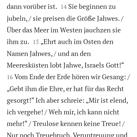


dann vorüber ist.
Sie beginnen zu
14
jubeln, / sie preisen die Größe Jahwes. /
Über das Meer im Westen jauchzen sie


ihm zu.
„Ehrt auch im Osten den
15
Namen Jahwes, / und an den


Meeresküsten lobt Jahwe, Israels Gott!“
Vom Ende der Erde hören wir Gesang: /
16
„Gebt ihm die Ehre, er hat für das Recht
gesorgt!“ Ich aber schreie: „Mir ist elend,
ich vergehe! / Weh mir, ich kann nicht
mehr!“ / Treulose kennen keine Treue! /
Nur noch Treuebruch, Veruntreuung und