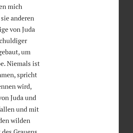
en mich
 sie anderen
ige von Juda
chuldiger
 gebaut, um
e. Niemals ist
mmen, spricht
ennen wird,
 von Juda und
fallen und mit
den wilden
t des Grauens