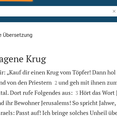
Bib
e Übersetzung
lagene Krug
r: „Kauf dir einen Krug vom Töpfer! Dann hol 


nd von den Priestern
und geh mit ihnen zum
2


al. Dort rufe Folgendes aus:
Hört das Wort 
3
d ihr Bewohner Jerusalems! So spricht Jahwe,
raels: Passt auf! Ich bringe solches Unheil übe