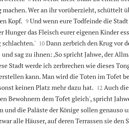
 machen. Wer an ihr vorüberzieht, schüttelt ü


en Kopf.
Und wenn eure Todfeinde die Stadt
9
ter Hunger das Fleisch eurer eigenen Kinder e


 schlachten.'
Dann zerbrich den Krug vor 
10

und sag zu ihnen: ‚So spricht Jahwe, der Allm
1
ese Stadt werde ich zerbrechen wie dieses Tong
rstellen kann. Man wird die Toten im Tofet b


onst keinen Platz mehr dazu hat.
Auch die
12
en Bewohnern dem Tofet gleich', spricht Jahw
m und die Paläste der Könige sollen genauso 
zwar alle Häuser, auf deren Terrassen sie den 