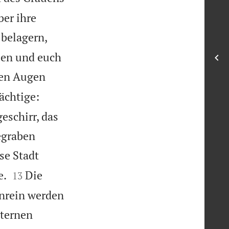
ber ihre
 belagern,
ssen und euch
den Augen
ächtige:
eschirr, das
egraben
se Stadt


e.
Die
13
unrein werden
Sternen