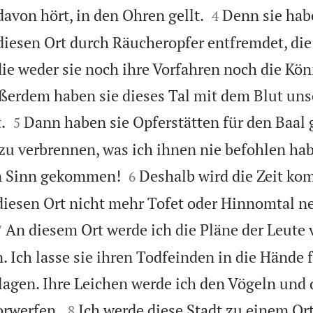


davon hört, in den Ohren gellt.
Denn sie hab
4
diesen Ort durch Räucheropfer entfremdet, die
die weder sie noch ihre Vorfahren noch die Kön
ßerdem haben sie dieses Tal mit dem Blut uns


.
Dann haben sie Opferstätten für den Baal
5
 zu verbrennen, was ich ihnen nie befohlen hab


en Sinn gekommen!
Deshalb wird die Zeit ko
6
diesen Ort nicht mehr Tofet oder Hinnomtal n


An diesem Ort werde ich die Pläne der Leute
7
. Ich lasse sie ihren Todfeinden in die Hände 
agen. Ihre Leichen werde ich den Vögeln und 


orwerfen.
Ich werde diese Stadt zu einem Or
8