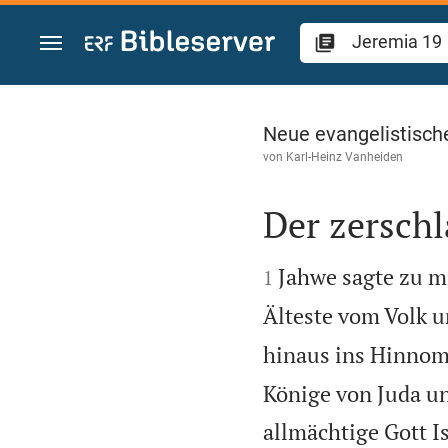
Zum Inhalt springen
Jeremia 19
Neue evangelistisch
von
Karl-Heinz Vanheiden
Der zersch


Jahwe sagte zu mi
1
Älteste vom Volk u
hinaus ins Hinnomt
Könige von Juda un
allmächtige Gott Is