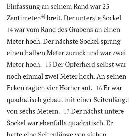
Einfassung an seinem Rand war 25
[4]


Zentimeter
breit. Der unterste Sockel
war vom Rand des Grabens an einen
14
Meter hoch. Der nächste Sockel sprang
einen halben Meter zurück und war zwei


Meter hoch.
Der Opferherd selbst war
15
noch einmal zwei Meter hoch. An seinen


Ecken ragten vier Hörner auf.
Er war
16
quadratisch gebaut mit einer Seitenlänge


von sechs Metern.
Der nächst untere
17
Sockel war ebenfalls quadratisch. Er
hatte eine Seitenlänge von sieben