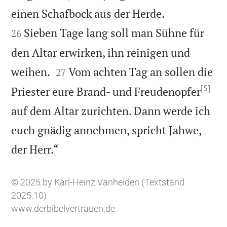


einen Schafbock aus der Herde.
Sieben Tage lang soll man Sühne für
26
den Altar erwirken, ihn reinigen und


weihen.
Vom achten Tag an sollen die
27
[5]
Priester eure Brand- und Freudenopfer
auf dem Altar zurichten. Dann werde ich
euch gnädig annehmen, spricht Jahwe,

der Herr.“
© 2025 by Karl-Heinz Vanheiden (Textstand
2025.10)
www.derbibelvertrauen.de