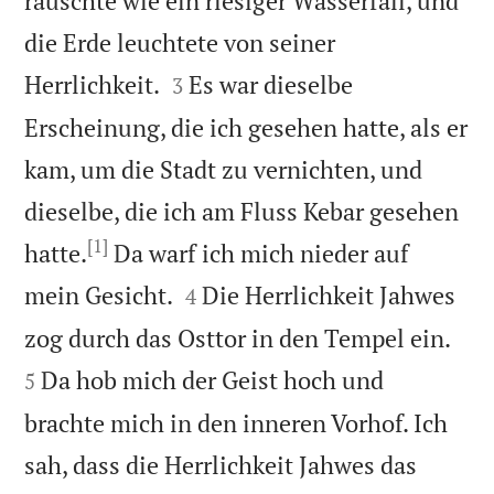
rauschte wie ein riesiger Wasserfall, und
die Erde leuchtete von seiner


Herrlichkeit.
Es war dieselbe
3
Erscheinung, die ich gesehen hatte, als er
kam, um die Stadt zu vernichten, und
dieselbe, die ich am Fluss Kebar gesehen
[1]
hatte.
Da warf ich mich nieder auf


mein Gesicht.
Die Herrlichkeit Jahwes
4


zog durch das Osttor in den Tempel ein.
Da hob mich der Geist hoch und
5
brachte mich in den inneren Vorhof. Ich
sah, dass die Herrlichkeit Jahwes das