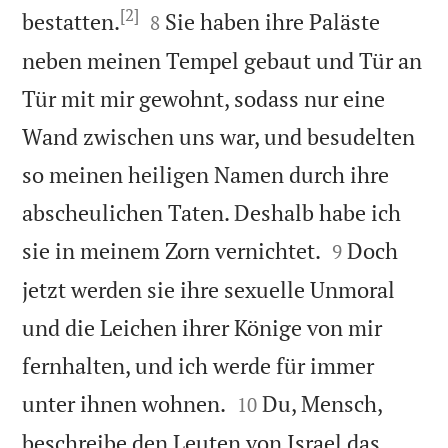
[2]


bestatten.
Sie haben ihre Paläste
8
neben meinen Tempel gebaut und Tür an
Tür mit mir gewohnt, sodass nur eine
Wand zwischen uns war, und besudelten
so meinen heiligen Namen durch ihre
abscheulichen Taten. Deshalb habe ich


sie in meinem Zorn vernichtet.
Doch
9
jetzt werden sie ihre sexuelle Unmoral
und die Leichen ihrer Könige von mir
fernhalten, und ich werde für immer


unter ihnen wohnen.
Du, Mensch,
10
beschreibe den Leuten von Israel das