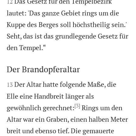
Das Gesetz für den Tempelbezirk
12
lautet: 'Das ganze Gebiet rings um die
Kuppe des Berges soll höchstheilig sein.'
Seht, das ist das grundlegende Gesetz für

den Tempel.“
Der Brandopferaltar


Der Altar hatte folgende Maße, die
13
Elle eine Handbreit länger als
[3]
gewöhnlich gerechnet:
Rings um den
Altar war ein Graben, einen halben Meter
breit und ebenso tief. Die gemauerte