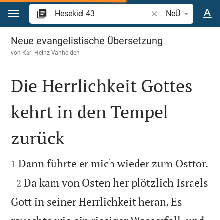
Zum Inhalt springen
Bibelstelle oder Beg
NeÜ
Hesekiel 43
Neue evangelistische Übersetzung
von
Karl-Heinz Vanheiden
Die Herrlichkeit Gottes
kehrt in den Tempel
zurück



Dann führte er mich wieder zum Osttor.
1

Da kam von Osten her plötzlich Israels
2
Gott in seiner Herrlichkeit heran. Es