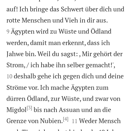
auf! Ich bringe das Schwert über dich und


rotte Menschen und Vieh in dir aus.
Ägypten wird zu Wüste und Ödland
9
werden, damit man erkennt, dass ich
Jahwe bin. Weil du sagst: , Mir gehört der


Strom, / ich habe ihn selber gemacht!',
deshalb gehe ich gegen dich und deine
10
Ströme vor. Ich mache Ägypten zum
dürren Ödland, zur Wüste, und zwar von
[3]
Migdol
bis nach Assuan und an die
[4]


Grenze von Nubien.
Weder Mensch
11