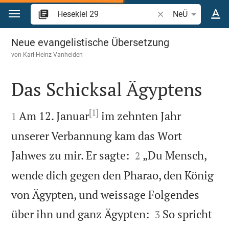
Zum Inhalt springen
Bibelstelle oder Beg
NeÜ
Hesekiel 29
Neue evangelistische Übersetzung
von
Karl-Heinz Vanheiden
Das Schicksal Ägyptens

[1]

Am 12. Januar
im zehnten Jahr
1
unserer Verbannung kam das Wort


Jahwes zu mir. Er sagte:
„Du Mensch,
2
wende dich gegen den Pharao, den König
von Ägypten, und weissage Folgendes


über ihn und ganz Ägypten:
So spricht
3