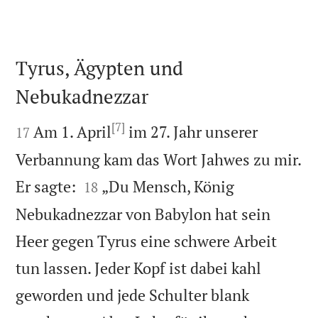
Tyrus, Ägypten und
Nebukadnezzar

[7]

Am 1. April
im 27. Jahr unserer
17
Verbannung kam das Wort Jahwes zu mir.


Er sagte:
„Du Mensch, König
18
Nebukadnezzar von Babylon hat sein
Heer gegen Tyrus eine schwere Arbeit
tun lassen. Jeder Kopf ist dabei kahl
geworden und jede Schulter blank