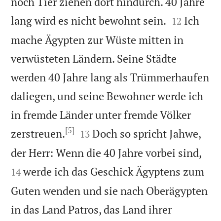
noch Tier ziehen dort hindurch. 40 Jahre


lang wird es nicht bewohnt sein.
Ich
12
mache Ägypten zur Wüste mitten in
verwüsteten Ländern. Seine Städte
werden 40 Jahre lang als Trümmerhaufen
daliegen, und seine Bewohner werde ich
in fremde Länder unter fremde Völker
[5]


zerstreuen.
Doch so spricht Jahwe,
13


der Herr: Wenn die 40 Jahre vorbei sind,
werde ich das Geschick Ägyptens zum
14
Guten wenden und sie nach Oberägypten
in das Land Patros, das Land ihrer