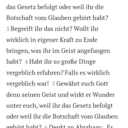
das Gesetz befolgt oder weil ihr die


Botschaft vom Glauben gehört habt?
Begreift ihr das nicht? Wollt ihr
3
wirklich in eigener Kraft zu Ende
bringen, was ihr im Geist angefangen


habt?
Habt ihr so große Dinge
4
vergeblich erfahren? Falls es wirklich


vergeblich war!
Gewährt euch Gott
5
denn seinen Geist und wirkt er Wunder
unter euch, weil ihr das Gesetz befolgt
oder weil ihr die Botschaft vom Glauben


gehört habt?
Denkt an Abraham: „Er
6