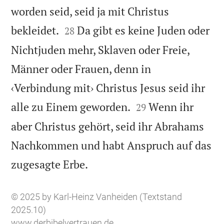
worden seid, seid ja mit Christus


bekleidet.
Da gibt es keine Juden oder
28
Nichtjuden mehr, Sklaven oder Freie,
Männer oder Frauen, denn in
‹Verbindung mit› Christus Jesus seid ihr


alle zu Einem geworden.
Wenn ihr
29
aber Christus gehört, seid ihr Abrahams
Nachkommen und habt Anspruch auf das

zugesagte Erbe.
© 2025 by Karl-Heinz Vanheiden (Textstand
2025.10)
www.derbibelvertrauen.de