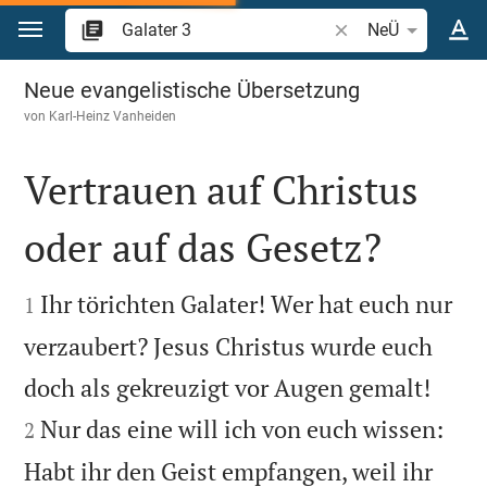
Zum Inhalt springen
Bibelstelle oder Beg
NeÜ
Galater 3
Neue evangelistische Übersetzung
von
Karl-Heinz Vanheiden
Vertrauen auf Christus
oder auf das Gesetz?


Ihr törichten Galater! Wer hat euch nur
1
verzaubert? Jesus Christus wurde euch


doch als gekreuzigt vor Augen gemalt!
Nur das eine will ich von euch wissen:
2
Habt ihr den Geist empfangen, weil ihr