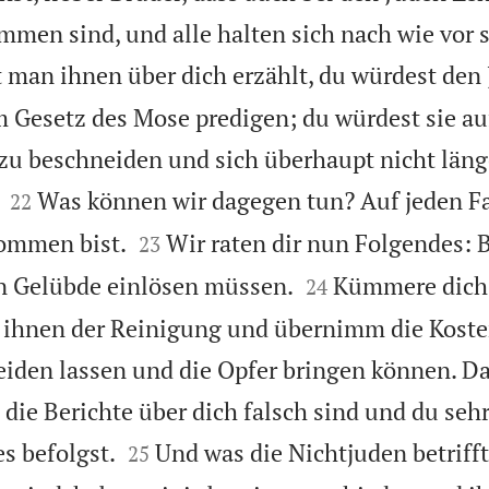
en sind, und alle halten sich nach wie vor s
 man ihnen über dich erzählt, du würdest den
 Gesetz des Mose predigen; du würdest sie auf
zu beschneiden und sich überhaupt nicht läng


Was können wir dagegen tun? Auf jeden Fa
22


kommen bist.
Wir raten dir nun Folgendes: 
23


in Gelübde einlösen müssen.
Kümmere dich 
24
 ihnen der Reinigung und übernimm die Kosten
eiden lassen und die Opfer bringen können. 
s die Berichte über dich falsch sind und du se


s befolgst.
Und was die Nichtjuden betrifft
25