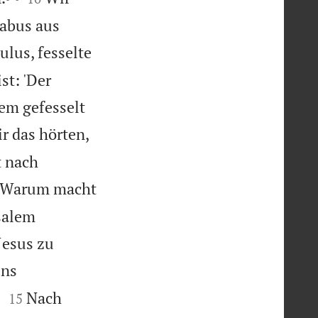
gabus aus
ulus, fesselte
st: 'Der
lem gefesselt
ir das hörten,
t nach
r? Warum macht
usalem
Jesus zu
uns


“
Nach
15