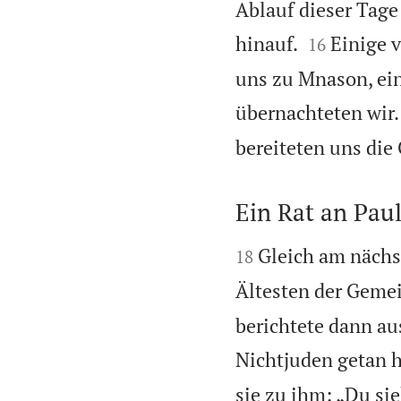
Ablauf dieser Tage


hinauf.
Einige 
16
uns zu Mnason, ein
übernachteten wir.
bereiteten uns die
Ein Rat an Pau


Gleich am nächst
18
Ältesten der Geme
berichtete dann au
Nichtjuden getan h
sie zu ihm: „Du si