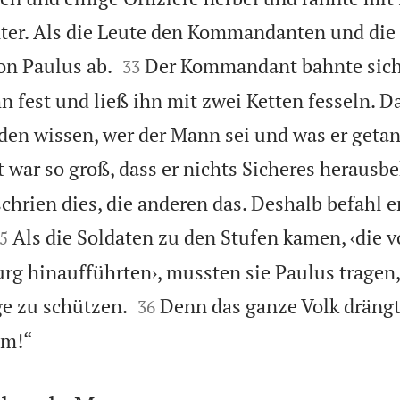
ter. Als die Leute den Kommandanten und die


on Paulus ab.
Der Kommandant bahnte sic
33
n fest und ließ ihn mit zwei Ketten fesseln. D
en wissen, wer der Mann sei und was er getan
 war so groß, dass er nichts Sicheres herau
chrien dies, die anderen das. Deshalb befahl er

Als die Soldaten zu den Stufen kamen, ‹die 
5
rg hinaufführten›, mussten sie Paulus tragen


e zu schützen.
Denn das ganze Volk dräng
36

hm!“