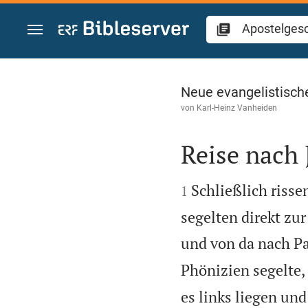
Zum Inhalt springen
Apostelgeschichte
Neue evangelistisch
von
Karl-Heinz Vanheiden
Reise nach


Schließlich risse
1
segelten direkt zur
und von da nach Pa
Phönizien segelte,
es links liegen und