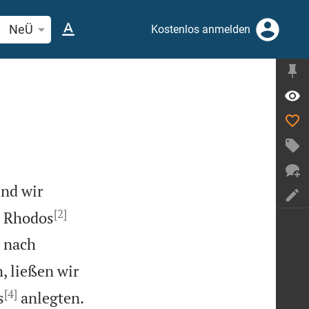
elstelle oder Begriff suchen
NeÜ
Kostenlos anmelden
und wir
[2]
h Rhodos
t nach
, ließen wir
[4]
s
anlegten.