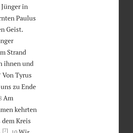
 Jünger in
arnten Paulus


n Geist.
ünger
Am Strand
n ihnen und


Von Tyrus
7
r uns zu Ende


Am
8
mmen kehrten
s dem Kreis
[7]


.
Wir
10