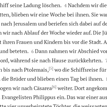


hiff seine Ladung löschen.
Nachdem wir die
4
ten, blieben wir eine Woche bei ihnen. Sie w
 nach Jerusalem und beriefen sich dabei auf de
 wir nach Ablauf der Woche wieder auf. Die J
t ihren Frauen und Kindern bis vor die Stadt. 


 und beteten.
Dann nahmen wir Abschied vo
6
ord, während sie nach Hause zurückkehrten.
[5]
h bis nach Ptolemais,
wo die Schiffsreise fü
 die Brüder und blieben einen Tag bei ihnen.
[6]
ogen wir nach Cäsarea
weiter. Dort angeko
s Evangelisten Philippus ein. Das war einer au
tte vier unverheiratete Töchter, die weissagten