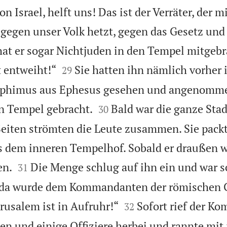
n Israel, helft uns! Das ist der Verräter, der m
t gegen unser Volk hetzt, gegen das Gesetz un
 hat er sogar Nichtjuden in den Tempel mitgeb


t entweiht!“
Sie hatten ihn nämlich vorher i
29
phimus aus Ephesus gesehen und angenomme


en Tempel gebracht.
Bald war die ganze Stad
30
Seiten strömten die Leute zusammen. Sie pack
s dem inneren Tempelhof. Sobald er draußen 


en.
Die Menge schlug auf ihn ein und war s
31
 da wurde dem Kommandanten der römischen 


rusalem ist in Aufruhr!“
Sofort rief der K
32
en und einige Offiziere herbei und rannte mi