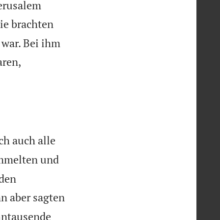
Jerusalem
ie brachten
 war. Bei ihm
ren,
ch auch alle
ammelten und
 den
nn aber sagten
ehntausende