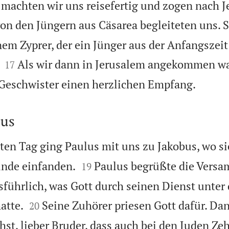
 machten wir uns reisefertig und zogen nach 
von den Jüngern aus Cäsarea begleiteten uns. S
em Zyprer, der ein Jünger aus der Anfangszeit


Als wir dann in Jerusalem angekommen wa
17

 Geschwister einen herzlichen Empfang.
lus
en Tag ging Paulus mit uns zu Jakobus, wo si


inde einfanden.
Paulus begrüßte die Vers
19
sführlich, was Gott durch seinen Dienst unter


atte.
Seine Zuhörer priesen Gott dafür. Da
20
ehst, lieber Bruder, dass auch bei den Juden Z