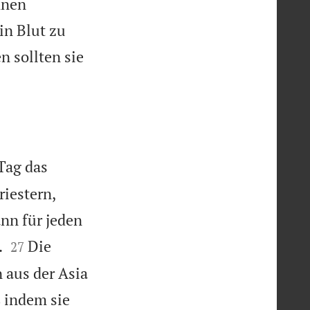
hnen
in Blut zu
n sollten sie
Tag das
iestern,
nn für jeden


.
Die
27
 aus der Asia

indem sie
8