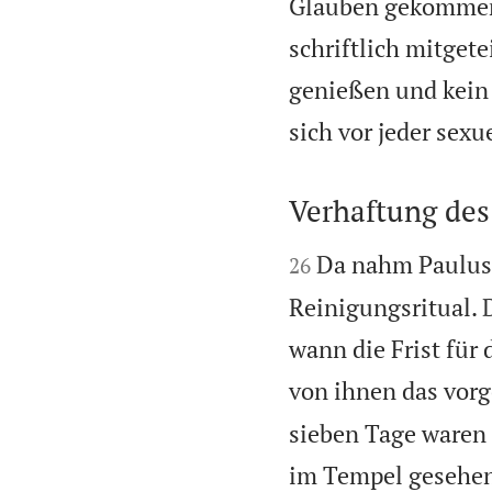
Glauben gekommen 
schriftlich mitgete
genießen und kein F
sich vor jeder sex
Verhaftung des


Da nahm Paulus 
26
Reinigungsritual. 
wann die Frist für
von ihnen das vorg
sieben Tage waren 
im Tempel gesehen.