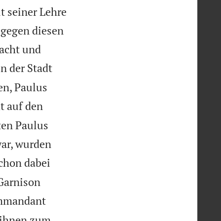
it seiner Lehre
d gegen diesen
racht und
n der Stadt
n, Paulus
t auf den
ten Paulus
war, wurden
chon dabei
Garnison
ommandant
t ihnen zum