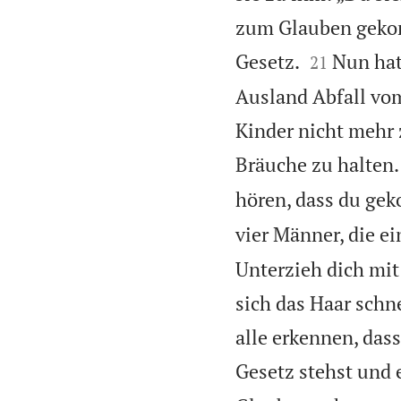
zum Glauben gekomm


Gesetz.
Nun hat
21
Ausland Abfall vom
Kinder nicht mehr 
Bräuche zu halten.
hören, dass du ge
vier Männer, die e
Unterzieh dich mit
sich das Haar schn
alle erkennen, das
Gesetz stehst und e