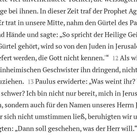
ge bei ihnen. In dieser Zeit traf der Prophet A
Er trat in unsere Mitte, nahm den Gürtel des Pa
d Hände und sagte: „So spricht der Heilige Gei
ürtel gehört, wird so von den Juden in Jerusa


fert werden, die Gott nicht kennen.'“
Als w
12
einheimischen Geschwister ihn dringend, nich


uziehen.
Paulus erwiderte: „Was weint ih
13
 schwer? Ich bin nicht nur bereit, mich in Jer
n, sondern auch für den Namen unseres Herrn 
r sich nicht umstimmen ließ, beruhigten wir 
gten: „Dann soll geschehen, was der Herr will.