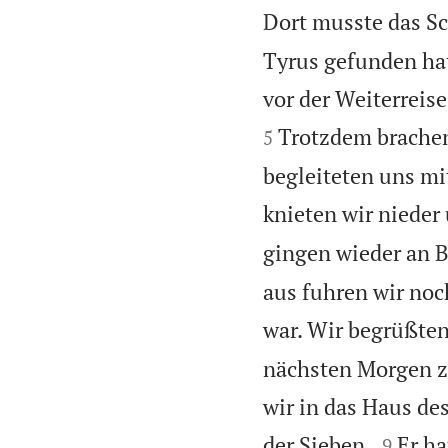
Dort musste das Sc
Tyrus gefunden hat
vor der Weiterreise
Trotzdem brachen
5
begleiteten uns mi
knieten wir nieder
gingen wieder an B
aus fuhren wir noc
war. Wir begrüßten
nächsten Morgen z
wir in das Haus de


der Sieben.
Er ha
9