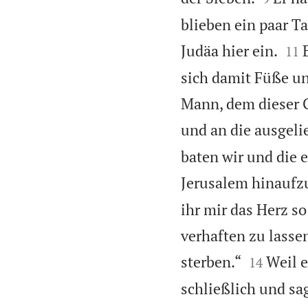
blieben ein paar Ta


Judäa hier ein.
11
sich damit Füße un
Mann, dem dieser G
und an die ausgelie
baten wir und die 
Jerusalem hinaufz
ihr mir das Herz so
verhaften zu lasse


sterben.“
Weil e
14
schließlich und sa