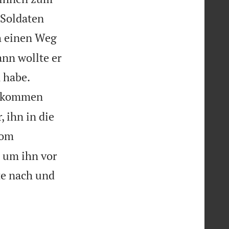
 Soldaten
h einen Weg
ann wollte er


 habe.
sbekommen
, ihn in die
vom
, um ihn vor
te nach und