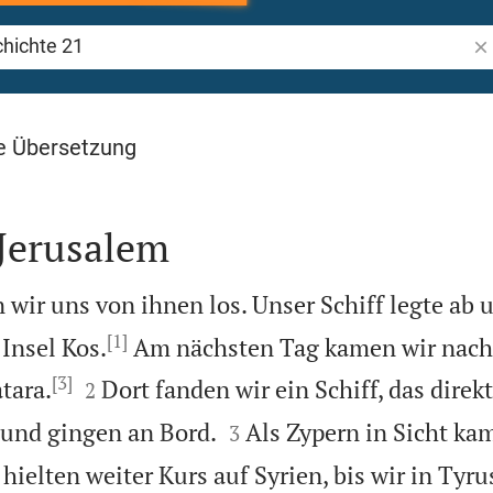
Bib
 21
e Übersetzung
 Jerusalem
n wir uns von ihnen los. Unser Schiff legte ab 
[1]
 Insel Kos.
Am nächsten Tag kamen wir nac
[3]


tara.
Dort fanden wir ein Schiff, das direk
2


 und gingen an Bord.
Als Zypern in Sicht kam
3
 hielten weiter Kurs auf Syrien, bis wir in Tyru