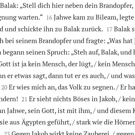
Balak: „Stell dich hier neben dein Brandopfer, 


gnung warten.“
Jahwe kam zu Bileam, legte
16


 und schickte ihn zu Balak zurück.
Balak 
17
 bei seinem Brandopfer und fragte: „Was hat
 begann seinen Spruch: „Steh auf, Balak, und h
Gott ist ja kein Mensch, der lügt, / kein Mensc
n er etwas sagt, dann tut er es auch, / und was 


Er wies mich an, das Volk zu segnen. / Er h
20


ändern!
Er sieht nichts Böses in Jakob, / ke
21
enn Jahwe, sein Gott, ist mit ihm, / und diesem
sie aus Ägypten geführt, / stark wie die Hörner


.
Gegen Jakob wirkt keine Zauberei, / gegen I
23