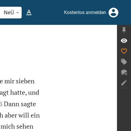
elstelle oder Begriff suchen
NeÜ
Kostenlos anmelden
te mir sieben
agt hatte, und


Dann sagte
3
 aber will ein
r mich sehen