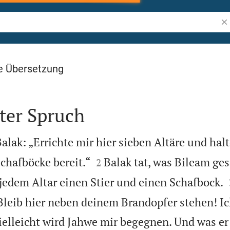
Bib
e Übersetzung
ter Spruch
alak: „Errichte mir hier sieben Altäre und hal


Schafböcke bereit.“
Balak tat, was Bileam ges
2
 jedem Altar einen Stier und einen Schafbock.
Bleib hier neben deinem Brandopfer stehen! Ich
elleicht wird Jahwe mir begegnen. Und was e