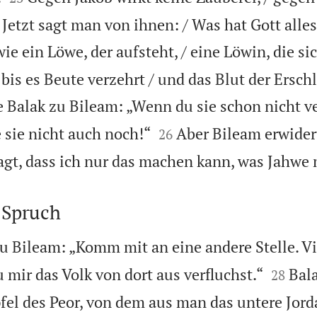
Jetzt sagt man von ihnen: / Was hat Gott alles
ie ein Löwe, der aufsteht, / eine Löwin, die sic
, bis es Beute verzehrt / und das Blut der Ersc
e Balak zu Bileam: „Wenn du sie schon nicht v


 sie nicht auch noch!“
Aber Bileam erwider
26
agt, dass ich nur das machen kann, was Jahwe m
 Spruch
u Bileam: „Komm mit an eine andere Stelle. Vie


 mir das Volk von dort aus verfluchst.“
Bala
28
fel des Peor, von dem aus man das untere Jorda