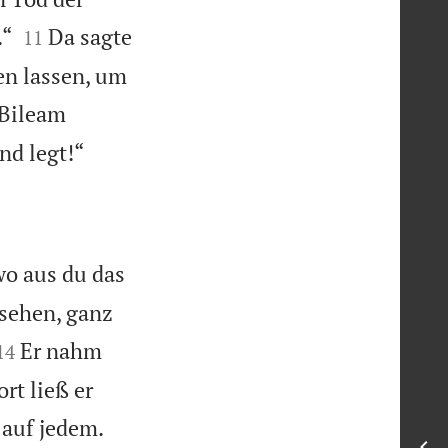


.“
Da sagte
11
en lassen, um
Bileam

nd legt!“
wo aus du das
 sehen, ganz


Er nahm
14
rt ließ er


 auf jedem.