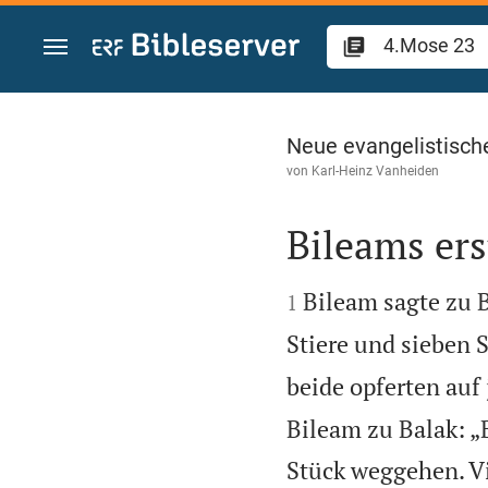
Zum Inhalt springen
4.Mose 23
Neue evangelistisch
von
Karl-Heinz Vanheiden
Bileams ers


Bileam sagte zu B
1
Stiere und sieben 
beide opferten auf
Bileam zu Balak: „
Stück weggehen. Vi