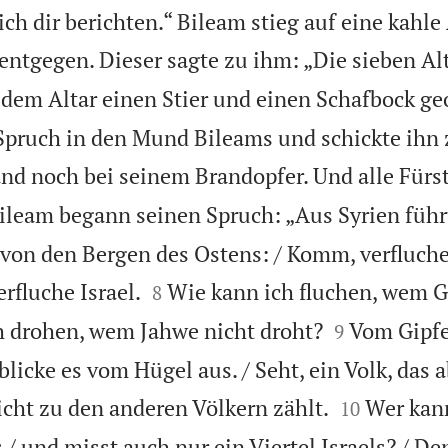
ich dir berichten.“ Bileam stieg auf eine kahl
ntgegen. Dieser sagte zu ihm: „Die sieben Al
edem Altar einen Stier und einen Schafbock ge
Spruch in den Mund Bileams und schickte ihn 
and noch bei seinem Brandopfer. Und alle Für
ileam begann seinen Spruch: „Aus Syrien führ
 von den Bergen des Ostens: / Komm, verfluche


erfluche Israel.
Wie kann ich fluchen, wem G
8


ich drohen, wem Jahwe nicht droht?
Vom Gipfe
9
erblicke es vom Hügel aus. / Seht, ein Volk, das


icht zu den anderen Völkern zählt.
Wer kan
10
/ und misst auch nur ein Viertel Israels? / De