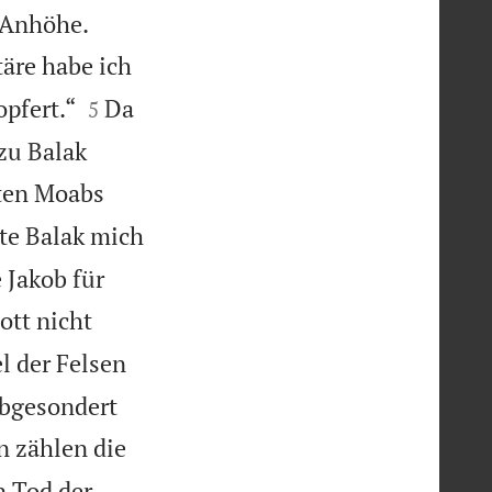


e Anhöhe.
täre habe ich


opfert.“
Da
5
zu Balak
sten Moabs
te Balak mich
 Jakob für
ott nicht
l der Felsen
 abgesondert
n zählen die
n Tod der