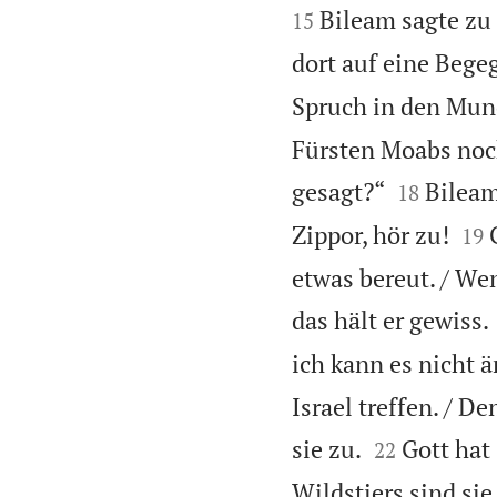
Bileam sagte zu 
15
dort auf eine Bege
Spruch in den Mund
Fürsten Moabs noch


gesagt?“
Bileam
18


Zippor, hör zu!
19
etwas bereut. / Wen
das hält er gewiss.
ich kann es nicht 
Israel treffen. / D


sie zu.
Gott hat 
22
Wildstiers sind sie