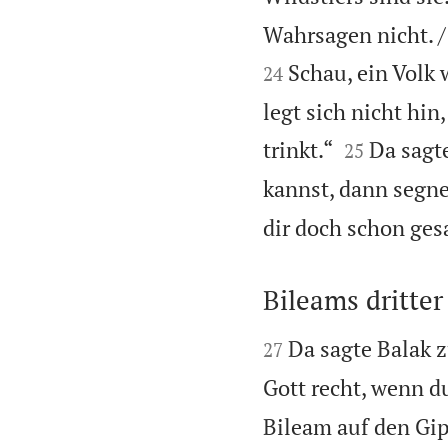
Wahrsagen nicht. / 
Schau, ein Volk w
24
legt sich nicht hin


trinkt.“
Da sagt
25
kannst, dann segne
dir doch schon ges
Bileams dritter


Da sagte Balak z
27
Gott recht, wenn du
Bileam auf den Gip