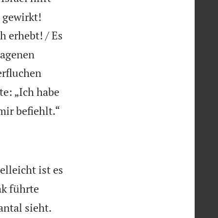


 gewirkt!
h erhebt! / Es
hlagenen
erfluchen
te: „Ich habe

ir befiehlt.“
lleicht ist es
k führte


ntal sieht.