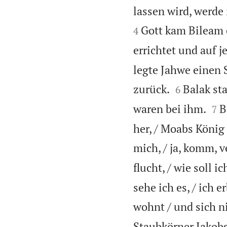
lassen wird, werde 
Gott kam Bileam e
4
errichtet und auf j
legte Jahwe einen 


zurück.
Balak st
6


waren bei ihm.
B
7
her, / Moabs König
mich, / ja, komm, v
flucht, / wie soll 
sehe ich es, / ich 
wohnt / und sich n
Staubkörner Jakobs 