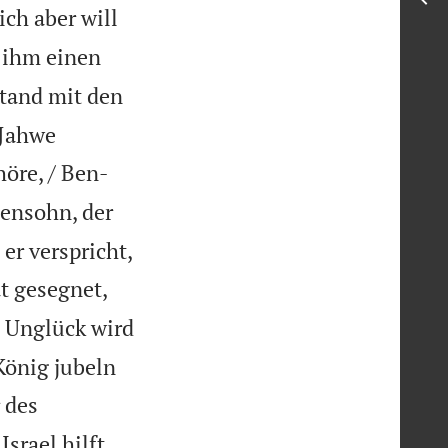
ich aber will
 ihm einen
stand mit den
 Jahwe
öre, / Ben-
hensohn, der
er verspricht,
at gesegnet,
in Unglück wird
 König jubeln
 des
srael hilft