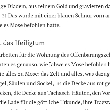
lige Diadem, aus reinem Gold und gravierten da


Das wurde mit einer blauen Schnur vorn 
31

we es Mose befohlen hatte.
t das Heiligtum
Arbeiten für die Wohnung des Offenbarungszel
hten es genauso, wie Jahwe es Mose befohlen h
e alles zu Mose: das Zelt und alles, was dazug


gel, Säulen und Sockel,
die Decke aus rot g
34
cken, die Decke aus Tachasch-Häuten, den Vor
die Lade für die göttliche Urkunde, ihre Trags