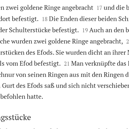


en zwei goldene Ringe angebracht
und die 
17


ort befestigt.
Die Enden dieser beiden Sc
18


der Schulterstücke befestigt.
Auch an den b
19

sche wurden zwei goldene Ringe angebracht,
2
rstücken des Efods. Sie wurden dicht an ihrer 


ls vom Efod befestigt.
Man verknüpfte das 
21
chnur von seinen Ringen aus mit den Ringen d
 Gurt des Efods saß und sich nicht verschiebe

befohlen hatte.
ngsstücke