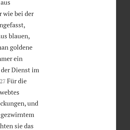
 aus
 wie bei der
ngefasst,
us blauen,
man goldene
mmer ein
 der Dienst im


Für die
27
ewebtes
eckungen, und
s gezwirntem
hten sie das