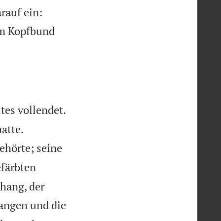
rauf ein:
am Kopfbund
tes vollendet.


atte.
ehörte; seine
efärbten
hang, der
tangen und die