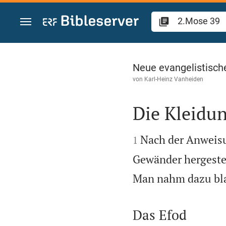
Zum Inhalt springen
2.Mose 39
Neue evangelistisch
von
Karl-Heinz Vanheiden
Die Kleidun


Nach der Anweisu
1
Gewänder hergestel
Man nahm dazu bla
Das Efod