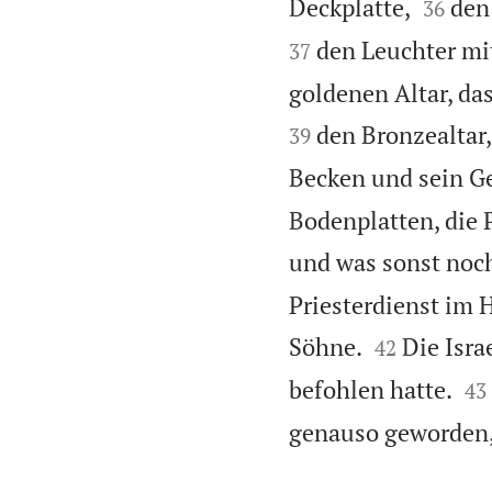


Deckplatte,
den
36
den Leuchter mi
37
goldenen Altar, da
den Bronzealtar,
39
Becken und sein Ge
Bodenplatten, die 
und was sonst noc
Priesterdienst im 


Söhne.
Die Isra
42


befohlen hatte.
43
genauso geworden, 