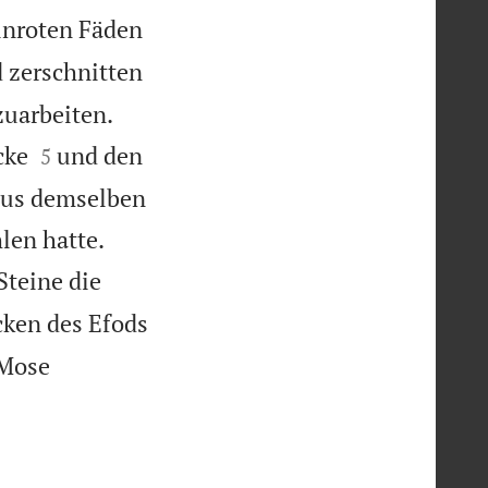
inroten Fäden
 zerschnitten


zuarbeiten.


cke
und den
5
aus demselben


len hatte.
Steine die
cken des Efods
 Mose