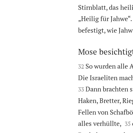
Stirnblatt, das hei
„Heilig für Jahwe“.
befestigt, wie Jah
Mose besichtig


So wurden alle 
32
Die Israeliten mac
Dann brachten si
33
Haken, Bretter, Rie
Fellen von Schafbö


alles verhüllte,
35