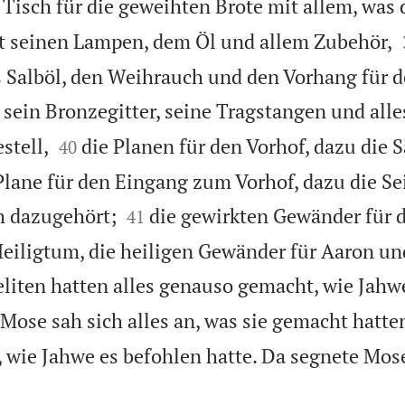
 Tisch für die geweihten Brote mit allem, was
t seinen Lampen, dem Öl und allem Zubehör,
s Salböl, den Weihrauch und den Vorhang für 
 sein Bronzegitter, seine Tragstangen und alle


stell,
die Planen für den Vorhof, dazu die 
40
Plane für den Eingang zum Vorhof, dazu die Sei


h dazugehört;
die gewirkten Gewänder für 
41
Heiligtum, die heiligen Gewänder für Aaron und
eliten hatten alles genauso gemacht, wie Jahw
Mose sah sich alles an, was sie gemacht hatten
wie Jahwe es befohlen hatte. Da segnete Mose