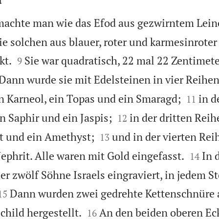
machte man wie das Efod aus gezwirntem Lein
e solchen aus blauer, roter und karmesinroter 


kt.
Sie war quadratisch, 22 mal 22 Zentimete
9
Dann wurde sie mit Edelsteinen in vier Reihen 


in Karneol, ein Topas und ein Smaragd;
in d
11


n Saphir und ein Jaspis;
in der dritten Reih
12


t und ein Amethyst;
und in der vierten Reih
13


ephrit. Alle waren mit Gold eingefasst.
In 
14
r zwölf Söhne Israels eingraviert, in jedem S


Dann wurden zwei gedrehte Kettenschnüre 
15


child hergestellt.
An den beiden oberen Ec
16