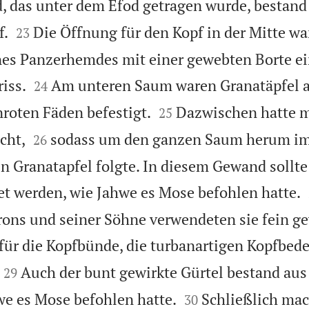
 das unter dem Efod getragen wurde, bestand


f.
Die Öffnung für den Kopf in der Mitte war
23
es Panzerhemdes mit einer gewebten Borte ei


riss.
Am unteren Saum waren Granatäpfel a
24


roten Fäden befestigt.
Dazwischen hatte 
25


cht,
sodass um den ganzen Saum herum i
26
n Granatapfel folgte. In diesem Gewand sollte
et werden, wie Jahwe es Mose befohlen hatte.
ons und seiner Söhne verwendeten sie fein g
für die Kopfbünde, die turbanartigen Kopfbed


Auch der bunt gewirkte Gürtel bestand au
29


we es Mose befohlen hatte.
Schließlich mac
30