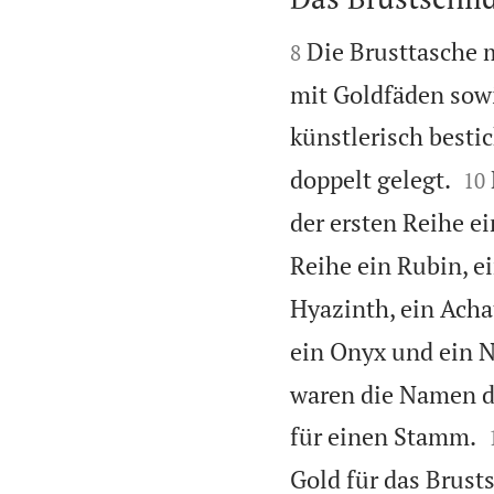


Die Brusttasche 
8
mit Goldfäden sowi
künstlerisch bestic


doppelt gelegt.
10
der ersten Reihe e
Reihe ein Rubin, ei
Hyazinth, ein Acha
ein Onyx und ein N
waren die Namen de
für einen Stamm.
Gold für das Brusts