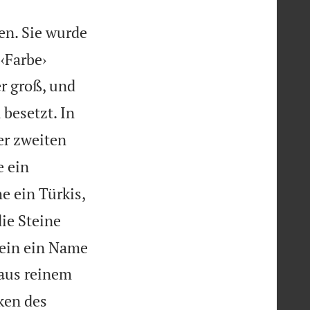
en. Sie wurde
‹Farbe›
r groß, und
besetzt. In
er zweiten
e ein
e ein Türkis,
die Steine
tein ein Name
aus reinem
ken des