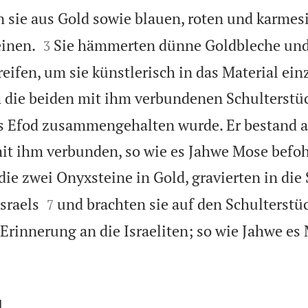
 sie aus Gold sowie blauen, roten und karmes


inen.
Sie hämmerten dünne Goldbleche und
3
eifen, um sie künstlerisch in das Material ein
 die beiden mit ihm verbundenen Schulterstü
as Efod zusammengehalten wurde. Er bestand 
it ihm verbunden, so wie es Jahwe Mose befoh
die zwei Onyxsteine in Gold, gravierten in die 


sraels
und brachten sie auf den Schulterstü
7
 Erinnerung an die Israeliten; so wie Jahwe es
d