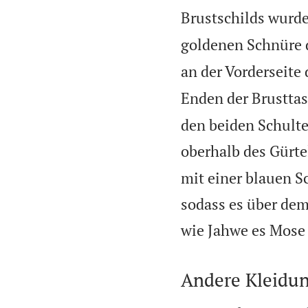
Brustschilds wurd
goldenen Schnüre d
an der Vorderseite 
Enden der Brustta
den beiden Schulte
oberhalb des Gürte
mit einer blauen S
sodass es über dem
wie Jahwe es Mose 
Andere Kleidu
