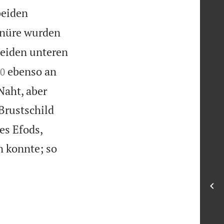
beiden
hnüre wurden
eiden unteren

ebenso an
0
Naht, aber
Brustschild
es Efods,
n konnte; so