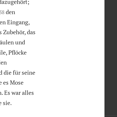


 dazugehört;


den
38


den Eingang,
s Zubehör, das
Säulen und
le, Pflöcke
den
 die für seine
e es Mose
. Es war alles

 sie.