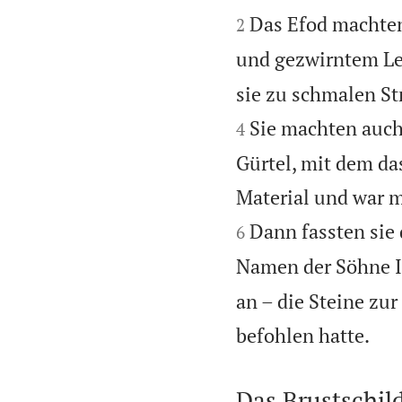


Das Efod machten
2
und gezwirntem Le
sie zu schmalen Str
Sie machten auch
4
Gürtel, mit dem d
Material und war m
Dann fassten sie 
6
Namen der Söhne I
an – die Steine zur

befohlen hatte.
Das Brustschil