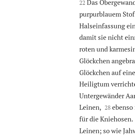

Das Obergewand,
22
purpurblauem Stof
Halseinfassung ein
damit sie nicht ein
roten und karmesin
Glöckchen angebra
Glöckchen auf eine
Heiligtum verricht
Untergewänder Aar


Leinen,
ebenso 
28
für die Kniehosen.
Leinen; so wie Jah