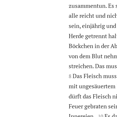
zusammentun. Es s
alle reicht und nich
sein, einjährig und
Herde getrennt hal
Böckchen in der 
von dem Blut nehm
streichen. Das mus
Das Fleisch muss
8
mit ungesäuertem 
dürft das Fleisch n
Feuer gebraten sei


Innereien.
Es d
10