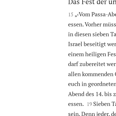
Das Fest der u


„‹Vom Passa-Aben
15
essen. Vorher müss
in diesen sieben T
Israel beseitigt we
einem heiligen Fes
darf zubereitet we
allen kommenden G
euch in geordnete
Abend des 14. bis 


essen.
Sieben T
19
sein. Denn jeder, d