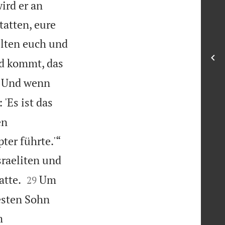
ird er an
atten, eure
elten euch und
nd kommt, das
Und wenn
 'Es ist das
en
ter führte.'“
sraeliten und


atte.
Um
29
esten Sohn
m