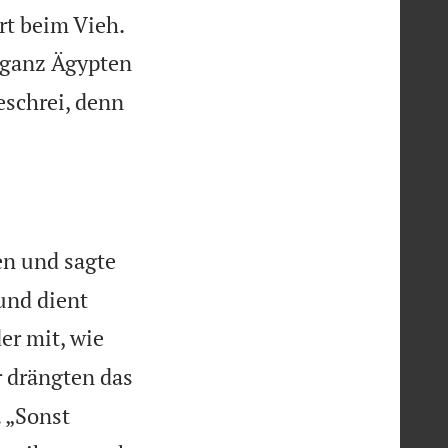


rt beim Vieh.
 ganz Ägypten
eschrei, denn
en und sagte
 und dient
er mit, wie
 drängten das
 „Sonst