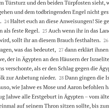
m Türsturz und den beiden Türpfosten sieht, w
gehen und dem todbringenden Engel nicht gest


.
Haltet euch an diese Anweisungen! Sie g
24


als feste Regel.
Auch wenn ihr in das La
25


ird, sollt ihr an diesem Brauch festhalten.
26


ragen, was das bedeutet,
dann erklärt ihnen:
27
we, der in Ägypten an den Häusern der Israelit
s verschonte, als er den Schlag gegen die Ägyp


olk zur Anbetung nieder.
Dann gingen die I
28
uso, wie Jahwe es Mose und Aaron befohlen h
ug Jahwe alle Erstgeburt in Ägypten – vom ält
 einmal auf seinem Thron sitzen sollte, bis zu