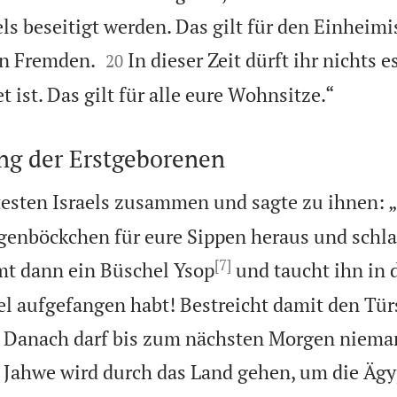
ls beseitigt werden. Das gilt für den Einheim


en Fremden.
In dieser Zeit dürft ihr nichts 
20

t ist. Das gilt für alle eure Wohnsitze.“
ung der Erstgeborenen
ltesten Israels zusammen und sagte zu ihnen: 
egenböckchen für eure Sippen heraus und schla
[7]
t dann ein Büschel Ysop
und taucht ihn in d
sel aufgefangen habt! Bestreicht damit den Tür
. Danach darf bis zum nächsten Morgen niema
Jahwe wird durch das Land gehen, um die Ägyp