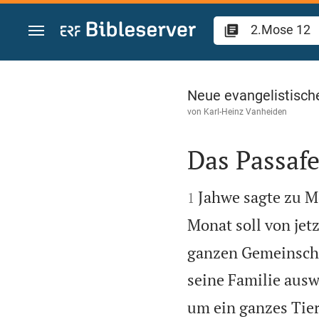
Zum Inhalt springen
2.Mose 12
Neue evangelistisch
von
Karl-Heinz Vanheiden
Das Passafe


Jahwe sagte zu M
1
Monat soll von jetz
ganzen Gemeinschaf
seine Familie ausw
um ein ganzes Tier