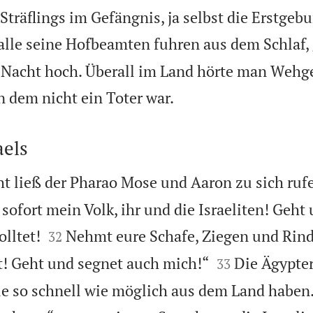
träflings im Gefängnis, ja selbst die Erstgebu
alle seine Hofbeamten fuhren aus dem Schlaf,
r Nacht hoch. Überall im Land hörte man Wehg

n dem nicht ein Toter war.
aels
ht ließ der Pharao Mose und Aaron zu sich ruf
 sofort mein Volk, ihr und die Israeliten! Geht


olltet!
Nehmt eure Schafe, Ziegen und Rind
32


bt! Geht und segnet auch mich!“
Die Ägypter
33
ie so schnell wie möglich aus dem Land haben.