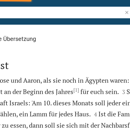
Bib
e Übersetzung
st
ose und Aaron, als sie noch in Ägypten waren:
[1]


t an der Beginn des Jahres
für euch sein.
S
3
t Israels: 'Am 10. dieses Monats soll jeder e


ählen, ein Lamm für jedes Haus.
Ist die Fam
4
 zu essen, dann soll sie sich mit der Nachbars