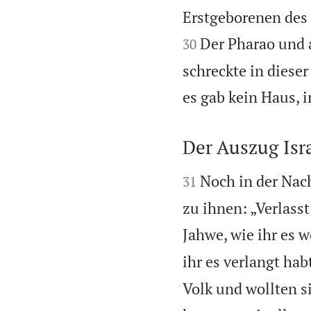
Erstgeborenen des S
Der Pharao und 
30
schreckte in diese
es gab kein Haus, i
Der Auszug Isr


Noch in der Nac
31
zu ihnen: „Verlasst
Jahwe, wie ihr es w
ihr es verlangt ha
Volk und wollten s