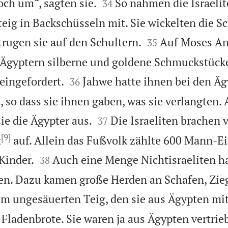


ch um“, sagten sie.
So nahmen die Israelit
34
eig in Backschüsseln mit. Sie wickelten die S


trugen sie auf den Schultern.
Auf Moses A
35
n Ägyptern silberne und goldene Schmuckstück


eingefordert.
Jahwe hatte ihnen bei den Äg
36
 so dass sie ihnen gaben, was sie verlangten. 


ie die Ägypter aus.
Die Israeliten brachen
37
[9]
t
auf. Allein das Fußvolk zählte 600 Mann-E


Kinder.
Auch eine Menge Nichtisraeliten ha
38
en. Dazu kamen große Herden an Schafen, Zie
m ungesäuerten Teig, den sie aus Ägypten 
e Fladenbrote. Sie waren ja aus Ägypten vertri