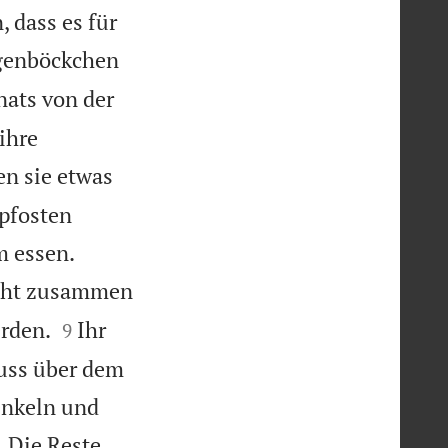
 dass es für
egenböckchen
nats von der
ihre
n sie etwas
pfosten


m essen.
acht zusammen


rden.
Ihr
9
uss über dem
enkeln und
. Die Reste