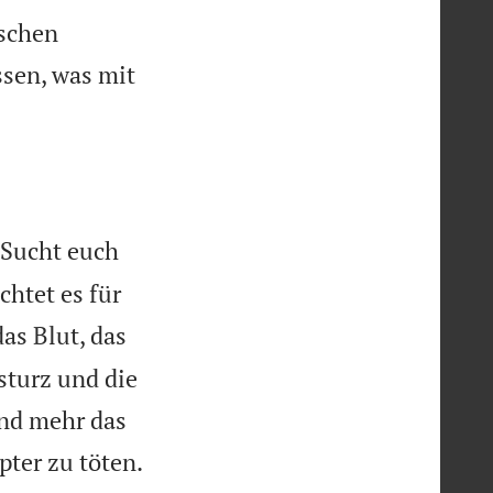
ischen
essen, was mit
„Sucht euch
chtet es für
as Blut, das
sturz und die
nd mehr das
ter zu töten.