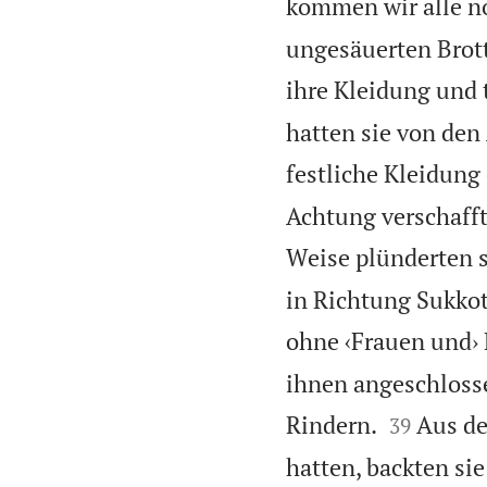
kommen wir alle no
ungesäuerten Brott
ihre Kleidung und 
hatten sie von de
festliche Kleidung 
Achtung verschafft,
Weise plünderten s
in Richtung Sukko
ohne ‹Frauen und› 
ihnen angeschloss


Rindern.
Aus de
39
hatten, backten si