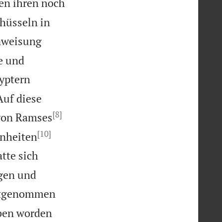
en ihren noch
chüsseln in
nweisung
e und
yptern
Auf diese
[8]
 von Ramses
[10]
inheiten
tte sich
gen und
mitgenommen
eben worden