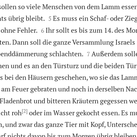
ollen so viele Menschen von dem Lamm essen,


ts übrig bleibt.
Es muss ein Schaf- oder Zi
5


 ohne Fehler.
Ihr sollt es bis zum 14. des Mo
6
ten. Dann soll die ganze Versammlung Israels 


Abenddämmerung schlachten.
Außerdem solle
7
en und es an den Türsturz und die beiden Tür
s bei den Häusern geschehen, wo sie das Lam
 am Feuer gebraten und noch in derselben N
Fladenbrot und bitteren Kräutern gegessen we
[2]
icht roh
oder im Wasser gekocht essen. Es m
n, und zwar das ganze Tier mit Kopf, Untersch
arf nichts davon bis zum Morgen übrig bleiben