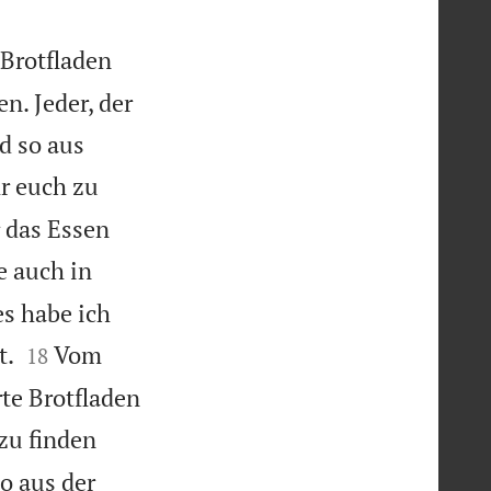
 Brotfladen
n. Jeder, der
d so aus
r euch zu
 das Essen
e auch in
s habe ich


t.
Vom
18
te Brotfladen
zu finden
so aus der