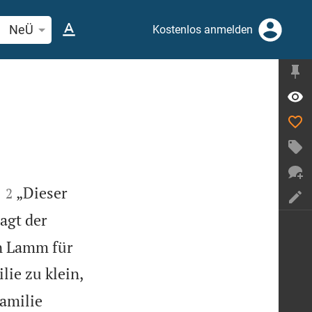
elstelle oder Begriff suchen
NeÜ
Kostenlos anmelden


„Dieser
2
agt der
in Lamm für
ilie zu klein,
familie