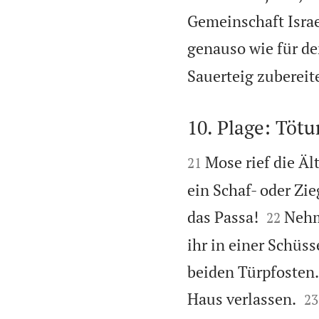
Gemeinschaft Israe
genauso wie für d
Sauerteig zubereite
10. Plage: Töt


Mose rief die Ä
21
ein Schaf- oder Zi


das Passa!
Nehm
22
ihr in einer Schüs
beiden Türpfosten


Haus verlassen.
23