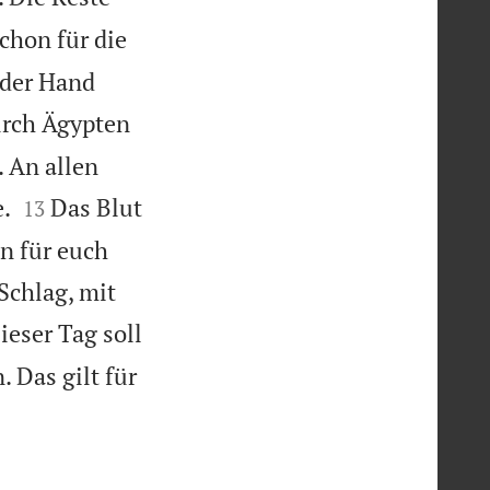
chon für die
 der Hand
urch Ägypten
 An allen


.
Das Blut
13
en für euch
Schlag, mit
ieser Tag soll
. Das gilt für