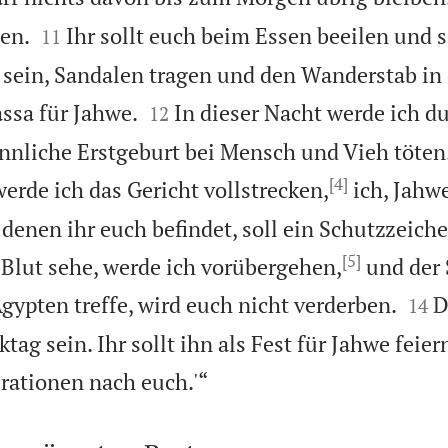


en.
Ihr sollt euch beim Essen beeilen und s
11
sein, Sandalen tragen und den Wanderstab in


assa für Jahwe.
In dieser Nacht werde ich d
12
nliche Erstgeburt bei Mensch und Vieh töten.
[4]
erde ich das Gericht vollstrecken,
ich, Jahwe
 denen ihr euch befindet, soll ein Schutzzeich
[5]
 Blut sehe, werde ich vorübergehen,
und der 


gypten treffe, wird euch nicht verderben.
D
14
ag sein. Ihr sollt ihn als Fest für Jahwe feiern

rationen nach euch.'“