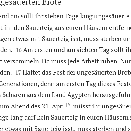
ngesäuerten Brote
d an› sollt ihr sieben Tage lang ungesäuerte
t ihr den Sauerteig aus euren Häusern entferne
agen etwas mit Sauerteig isst, muss sterben un


rden.
Am ersten und am siebten Tag sollt ih
16
t versammeln. Da muss jede Arbeit ruhen. Nur


rden.
Haltet das Fest der ungesäuerten Brot
17
enerationen, denn am ersten Tag dieses Feste
n Scharen aus dem Land Ägypten herausgeführ
[6]
zum Abend des 21. April
müsst ihr ungesäuer
age lang darf kein Sauerteig in euren Häusern 
er etwas mit Sauerteig isst, muss sterben und 