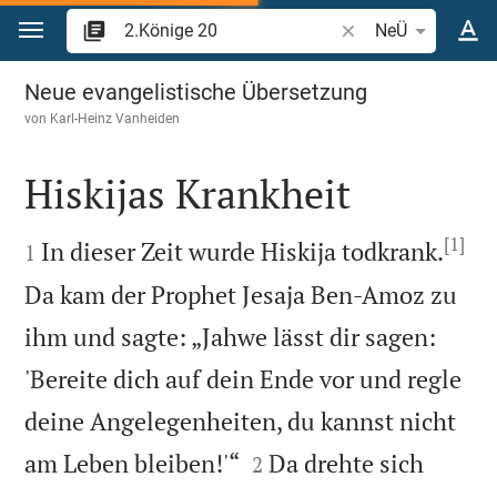
Zum Inhalt springen
Bibelstelle oder Beg
NeÜ
2.Könige 20
Neue evangelistische Übersetzung
von
Karl-Heinz Vanheiden
Hiskijas Krankheit

[1]

In dieser Zeit wurde Hiskija todkrank.
1
Da kam der Prophet Jesaja Ben-Amoz zu
ihm und sagte: „Jahwe lässt dir sagen:
'Bereite dich auf dein Ende vor und regle
deine Angelegenheiten, du kannst nicht


am Leben bleiben!'“
Da drehte sich
2