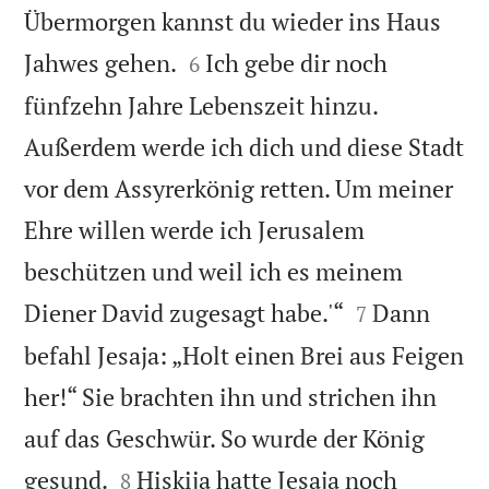
Übermorgen kannst du wieder ins Haus


Jahwes gehen.
Ich gebe dir noch
6
fünfzehn Jahre Lebenszeit hinzu.
Außerdem werde ich dich und diese Stadt
vor dem Assyrerkönig retten. Um meiner
Ehre willen werde ich Jerusalem
beschützen und weil ich es meinem


Diener David zugesagt habe.'“
Dann
7
befahl Jesaja: „Holt einen Brei aus Feigen
her!“ Sie brachten ihn und strichen ihn
auf das Geschwür. So wurde der König


gesund.
Hiskija hatte Jesaja noch
8