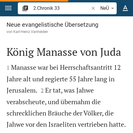
Zum Inhalt springen
Bibelstelle oder Beg
NeÜ
2.Chronik 33
Neue evangelistische Übersetzung
von
Karl-Heinz Vanheiden
König Manasse von Juda


Manasse war bei Herrschaftsantritt 12
1
Jahre alt und regierte 55 Jahre lang in


Jerusalem.
Er tat, was Jahwe
2
verabscheute, und übernahm die
schrecklichen Bräuche der Völker, die

Jahwe vor den Israeliten vertrieben hatte.