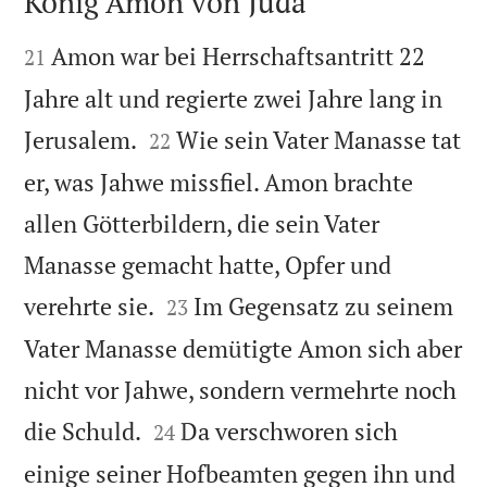
König Amon von Juda


Amon war bei Herrschaftsantritt 22
21
Jahre alt und regierte zwei Jahre lang in


Jerusalem.
Wie sein Vater Manasse tat
22
er, was Jahwe missfiel. Amon brachte
allen Götterbildern, die sein Vater
Manasse gemacht hatte, Opfer und


verehrte sie.
Im Gegensatz zu seinem
23
Vater Manasse demütigte Amon sich aber
nicht vor Jahwe, sondern vermehrte noch


die Schuld.
Da verschworen sich
24
einige seiner Hofbeamten gegen ihn und