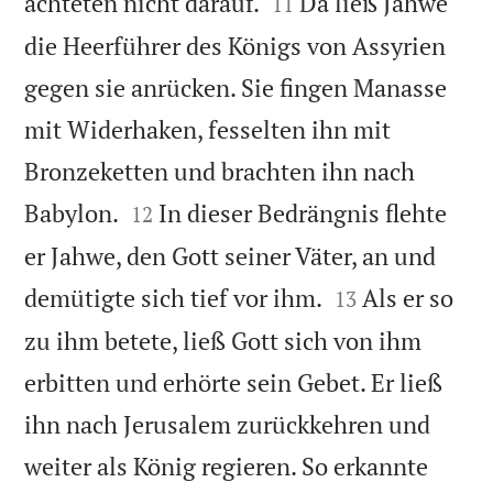


achteten nicht darauf.
Da ließ Jahwe
11
die Heerführer des Königs von Assyrien
gegen sie anrücken. Sie fingen Manasse
mit Widerhaken, fesselten ihn mit
Bronzeketten und brachten ihn nach


Babylon.
In dieser Bedrängnis flehte
12
er Jahwe, den Gott seiner Väter, an und


demütigte sich tief vor ihm.
Als er so
13
zu ihm betete, ließ Gott sich von ihm
erbitten und erhörte sein Gebet. Er ließ
ihn nach Jerusalem zurückkehren und
weiter als König regieren. So erkannte