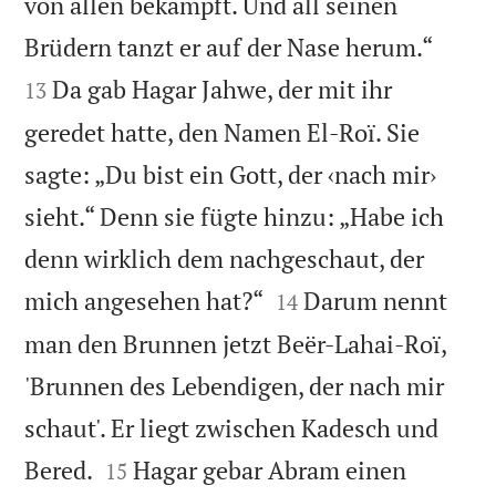
von allen bekämpft. Und all seinen


Brüdern tanzt er auf der Nase herum.“
Da gab Hagar Jahwe, der mit ihr
13
geredet hatte, den Namen El-Roï. Sie
sagte: „Du bist ein Gott, der ‹nach mir›
sieht.“ Denn sie fügte hinzu: „Habe ich
denn wirklich dem nachgeschaut, der


mich angesehen hat?“
Darum nennt
14
man den Brunnen jetzt Beër-Lahai-Roï,
'Brunnen des Lebendigen, der nach mir
schaut'. Er liegt zwischen Kadesch und


Bered.
Hagar gebar Abram einen
15