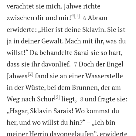
verachtet sie mich. Jahwe richte
[1]


zwischen dir und mir!“
Abram
6
erwiderte: „Hier ist deine Sklavin. Sie ist
ja in deiner Gewalt. Mach mit ihr, was du
willst!“ Da behandelte Sarai sie so hart,


dass sie ihr davonlief.
Doch der Engel
7
[2]
Jahwes
fand sie an einer Wasserstelle
in der Wüste, bei dem Brunnen, der am
[3]


Weg nach Schur
liegt,
und fragte sie:
8
„Hagar, Sklavin Sarais! Wo kommst du
her, und wo willst du hin?“ – „Ich bin
meiner Herrin davongelaufen“, erwiderte