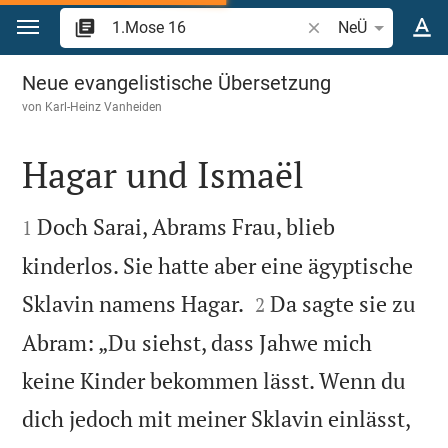
Zum Inhalt springen
Bibelstelle oder Beg
NeÜ
1.Mose 16
Neue evangelistische Übersetzung
von
Karl-Heinz Vanheiden
Hagar und Ismaël


Doch Sarai, Abrams Frau, blieb
1
kinderlos. Sie hatte aber eine ägyptische


Sklavin namens Hagar.
Da sagte sie zu
2
Abram: „Du siehst, dass Jahwe mich
keine Kinder bekommen lässt. Wenn du
dich jedoch mit meiner Sklavin einlässt,