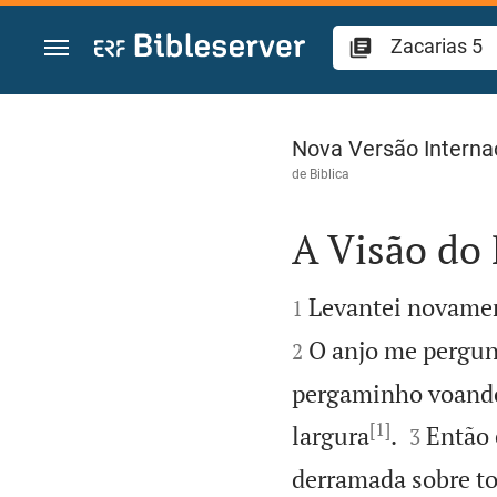
Ir para o conteúdo
Zacarias 5
Nova Versão Interna
de
Biblica
A Visão do


Levantei novamen
1
O anjo me pergun
2
pergaminho voando
[1]


largura
.
Então 
3
derramada sobre to