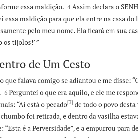


nforme essa maldição.
Assim declara o SEN
4
ei essa maldição para que ela entre na casa do 
alsamente pelo meu nome. Ela ficará em sua cas

os tijolos!’ ”
entro de Um Cesto
o que falava comigo se adiantou e me disse: “O


.
Perguntei o que era aquilo, e ele me respo
6
[3]
 mais: “Aí está o pecado
de todo o povo desta 
chumbo foi retirada, e dentro da vasilha esta
e: “Esta é a Perversidade”, e a empurrou para d