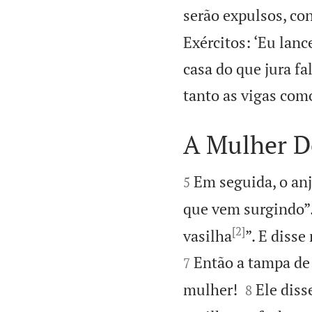
serão expulsos, co
Exércitos: ‘Eu lanc
casa do que jura f
tanto as vigas como 
A Mulher D


Em seguida, o anj
5
que vem surgindo”
[2]
vasilha
”. E disse
Então a tampa de 
7


mulher!
Ele diss
8