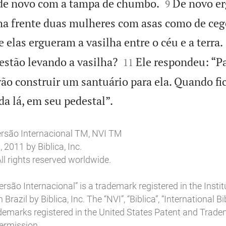


 de novo com a tampa de chumbo.
De novo er
9
ha frente duas mulheres com asas como de ceg
e elas ergueram a vasilha entre o céu e a terra.


estão levando a vasilha?
Ele respondeu: “Pa
11
vão construir um santuário para ela. Quando fic

da lá, em seu pedestal”.
ersão Internacional TM, NVI TM
2011 by Biblica, Inc.
ll rights reserved worldwide.
rsão Internacional” is a trademark registered in the Insti
 Brazil by Biblica, Inc. The “NVI”, “Biblica”, “International B
ademarks registered in the United States Patent and Trade
permission.