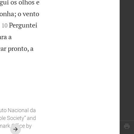
gui os olhos e
onha; o vento


Perguntei
10
ra a
ar pronto, a
tuto Nacional da
ible Society” and
mark Office by