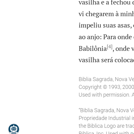
vasilha e a fechou
vi chegarem à min
impeliu suas asas, 
ao anjo: Para onde 
[4]
Babilônia
, onde 
vasilha será coloca
Biblia Sagrada, Nova V
Copyright © 1993, 2000, 
Used with permission. A
“Biblia Sagrada, Nova Ve
Propriedade Industrial in
the Biblica Logo are tr
Biblica, Inc. Used with 