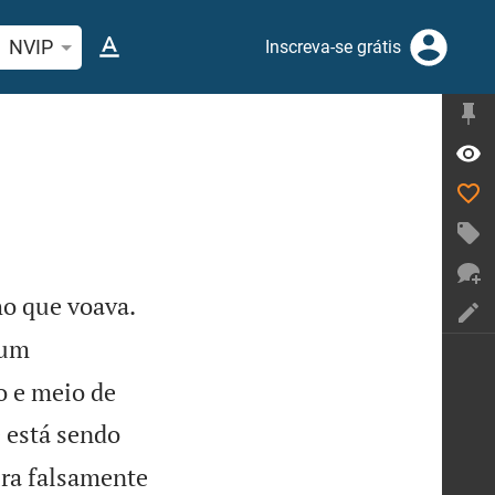
quise passagem da Bíblia ou termos
NVIP
Inscreva-se grátis


o que voava.
 um
 e meio de
e está sendo
ura falsamente