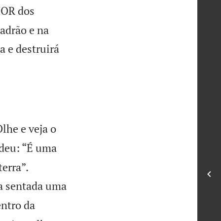
HOR dos
ladrão e na
a e destruirá
lhe e veja o
ndeu: “É uma


terra”.
va sentada uma
entro da