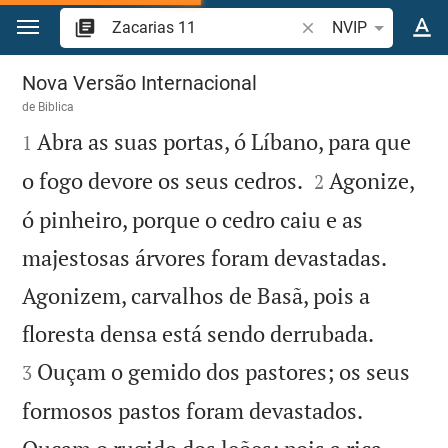
Ir para o conteúdo
Pesquise passagem d
NVIP
Zacarias 11
Nova Versão Internacional
de
Biblica

Abra as suas portas, ó Líbano, para que
1


o fogo devore os seus cedros.
Agonize,
2
ó pinheiro, porque o cedro caiu e as
majestosas árvores foram devastadas.
Agonizem, carvalhos de Basã, pois a


floresta densa está sendo derrubada.
Ouçam o gemido dos pastores; os seus
3
formosos pastos foram devastados.