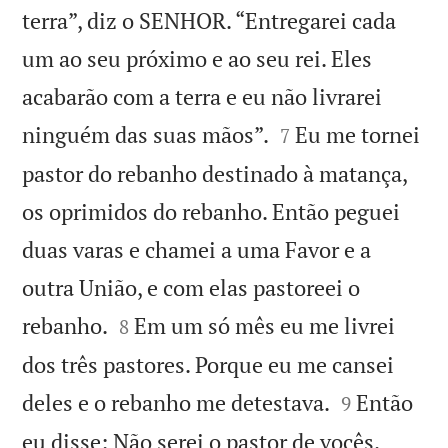
terra”, diz o SENHOR. “Entregarei cada
um ao seu próximo e ao seu rei. Eles
acabarão com a terra e eu não livrarei


ninguém das suas mãos”.
Eu me tornei
7
pastor do rebanho destinado à matança,
os oprimidos do rebanho. Então peguei
duas varas e chamei a uma Favor e a
outra União, e com elas pastoreei o


rebanho.
Em um só mês eu me livrei
8
dos três pastores. Porque eu me cansei


deles e o rebanho me detestava.
Então
9
eu disse: Não serei o pastor de vocês.