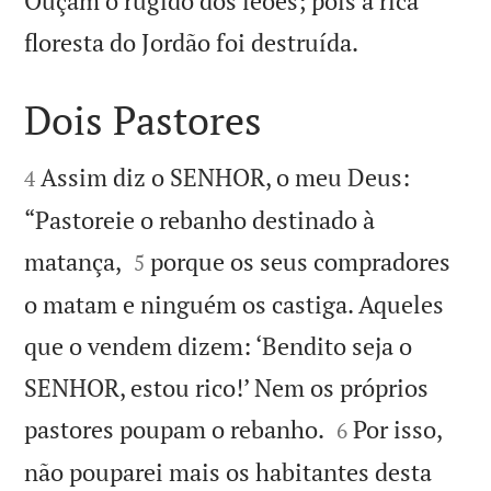
Ouçam o rugido dos leões; pois a rica

floresta do Jordão foi destruída.
Dois Pastores


Assim diz o SENHOR, o meu Deus:
4
“Pastoreie o rebanho destinado à


matança,
porque os seus compradores
5
o matam e ninguém os castiga. Aqueles
que o vendem dizem: ‘Bendito seja o
SENHOR, estou rico!’ Nem os próprios


pastores poupam o rebanho.
Por isso,
6
não pouparei mais os habitantes desta