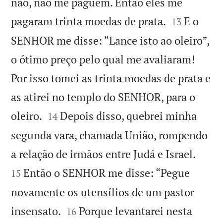
não, não me paguem. Então eles me


pagaram trinta moedas de prata.
E o
13
SENHOR me disse: “Lance isto ao oleiro”,
o ótimo preço pelo qual me avaliaram!
Por isso tomei as trinta moedas de prata e
as atirei no templo do SENHOR, para o


oleiro.
Depois disso, quebrei minha
14
segunda vara, chamada União, rompendo


a relação de irmãos entre Judá e Israel.
Então o SENHOR me disse: “Pegue
15
novamente os utensílios de um pastor


insensato.
Porque levantarei nesta
16