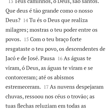

Teus caminhos, ó Deus, são santos.
13
Que deus é tão grande como o nosso


Deus?
Tu és o Deus que realiza
14
milagres; mostras o teu poder entre os


povos.
Com o teu braço forte
15
resgataste o teu povo, os descendentes de


Jacó e de José. Pausa
As águas te
16
viram, ó Deus, as águas te viram e se
contorceram; até os abismos


estremeceram.
As nuvens despejaram
17
chuvas, ressoou nos céus o trovão; as
tuas flechas reluziam em todas as