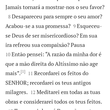

Jamais tornará a mostrar-nos o seu favor?

Desapareceu para sempre o seu amor?
8


Acabou-se a sua promessa?
Esqueceu-
9
se Deus de ser misericordioso? Em sua


ira refreou sua compaixão? Pausa
Então pensei: “A razão da minha dor é
10
que a mão direita do Altíssimo não age
[1]


mais”.
Recordarei os feitos do
11
SENHOR; recordarei os teus antigos


milagres.
Meditarei em todas as tuas
12

obras e considerarei todos os teus feitos.