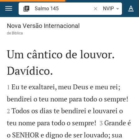
Ir para o conteúdo
Pesquise passagem d
NVIP
Salmo 145
Nova Versão Internacional
de
Biblica
Um cântico de louvor.
Davídico.


Eu te exaltarei, meu Deus e meu rei;
1


bendirei o teu nome para todo o sempre!
Todos os dias te bendirei e louvarei o
2


teu nome para todo o sempre!
Grande é
3
o SENHOR e digno de ser louvado; sua