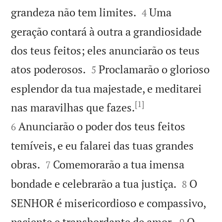


grandeza não tem limites.
Uma
4
geração contará à outra a grandiosidade
dos teus feitos; eles anunciarão os teus


atos poderosos.
Proclamarão o glorioso
5
esplendor da tua majestade, e meditarei
[1]


nas maravilhas que fazes.
Anunciarão o poder dos teus feitos
6
temíveis, e eu falarei das tuas grandes


obras.
Comemorarão a tua imensa
7


bondade e celebrarão a tua justiça.
O
8
SENHOR é misericordioso e compassivo,


paciente e transbordante de amor.
O