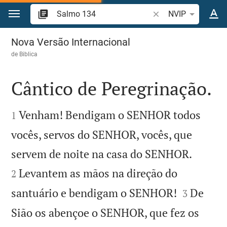
Ir para o conteúdo
Pesquise passagem d
NVIP
Salmo 134
Nova Versão Internacional
de
Biblica
Cântico de Peregrinação.


Venham! Bendigam o SENHOR todos
1
vocês, servos do SENHOR, vocês, que


servem de noite na casa do SENHOR.
Levantem as mãos na direção do
2


santuário e bendigam o SENHOR!
De
3
Sião os abençoe o SENHOR, que fez os