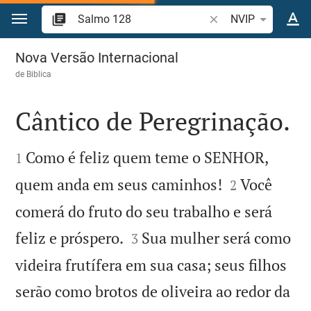
Ir para o conteúdo
Pesquise passagem d
NVIP
Salmo 128
Nova Versão Internacional
de
Biblica
Cântico de Peregrinação.


Como é feliz quem teme o SENHOR,
1


quem anda em seus caminhos!
Você
2
comerá do fruto do seu trabalho e será


feliz e próspero.
Sua mulher será como
3
videira frutífera em sua casa; seus filhos
serão como brotos de oliveira ao redor da