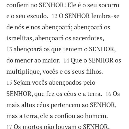
confiem no SENHOR! Ele é o seu socorro


e o seu escudo.
O SENHOR lembra-se
12
de nós e nos abençoará; abençoará os


israelitas, abençoará os sacerdotes,
abençoará os que temem o SENHOR,
13


do menor ao maior.
Que o SENHOR os
14


multiplique, vocês e os seus filhos.
Sejam vocês abençoados pelo
15


SENHOR, que fez os céus e a terra.
Os
16
mais altos céus pertencem ao SENHOR,


mas a terra, ele a confiou ao homem.
Os mortos não louvam o SENHOR,
17