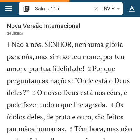
Ir para o conteúdo
Pesquise passagem d
NVIP
Salmo 115
Nova Versão Internacional
de
Biblica

Não a nós, SENHOR, nenhuma glória
1
para nós, mas sim ao teu nome, por teu


amor e por tua fidelidade!
Por que
2
perguntam as nações: “Onde está o Deus


deles?”
O nosso Deus está nos céus, e
3


pode fazer tudo o que lhe agrada.
Os
4
ídolos deles, de prata e ouro, são feitos


por mãos humanas.
Têm boca, mas não
5