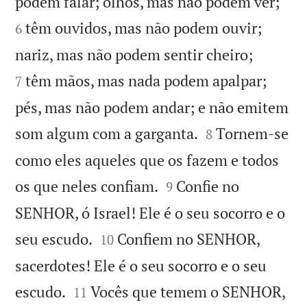


podem falar; olhos, mas não podem ver;
têm ouvidos, mas não podem ouvir;
6


nariz, mas não podem sentir cheiro;
têm mãos, mas nada podem apalpar;
7
pés, mas não podem andar; e não emitem


som algum com a garganta.
Tornem-se
8
como eles aqueles que os fazem e todos


os que neles confiam.
Confie no
9
SENHOR, ó Israel! Ele é o seu socorro e o


seu escudo.
Confiem no SENHOR,
10
sacerdotes! Ele é o seu socorro e o seu


escudo.
Vocês que temem o SENHOR,
11