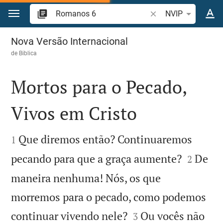
Ir para o conteúdo
Pesquise passagem d
NVIP
Romanos 6
Nova Versão Internacional
de
Biblica
Mortos para o Pecado,
Vivos em Cristo


Que diremos então? Continuaremos
1


pecando para que a graça aumente?
De
2
maneira nenhuma! Nós, os que
morremos para o pecado, como podemos


continuar vivendo nele?
Ou vocês não
3