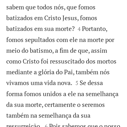
sabem que todos nós, que fomos
batizados em Cristo Jesus, fomos


batizados em sua morte?
Portanto,
4
fomos sepultados com ele na morte por
meio do batismo, a fim de que, assim
como Cristo foi ressuscitado dos mortos
mediante a glória do Pai, também nós


vivamos uma vida nova.
Se dessa
5
forma fomos unidos a ele na semelhança
da sua morte, certamente o seremos
também na semelhança da sua


ressurreição.
Pois sabemos que o nosso
6