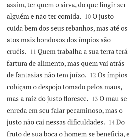
assim, ter quem o sirva, do que fingir ser


alguém e não ter comida.
O justo
10
cuida bem dos seus rebanhos, mas até os
atos mais bondosos dos ímpios são


cruéis.
Quem trabalha a sua terra terá
11
fartura de alimento, mas quem vai atrás


de fantasias não tem juízo.
Os ímpios
12
cobiçam o despojo tomado pelos maus,


mas a raiz do justo floresce.
O mau se
13
enreda em seu falar pecaminoso, mas o


justo não cai nessas dificuldades.
Do
14
fruto de sua boca o homem se beneficia, e