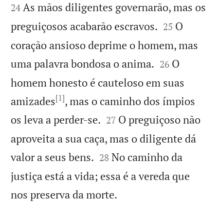
As mãos diligentes governarão, mas os
24


preguiçosos acabarão escravos.
O
25
coração ansioso deprime o homem, mas


uma palavra bondosa o anima.
O
26
homem honesto é cauteloso em suas
[1]
amizades
, mas o caminho dos ímpios


os leva a perder-se.
O preguiçoso não
27
aproveita a sua caça, mas o diligente dá


valor a seus bens.
No caminho da
28
justiça está a vida; essa é a vereda que

nos preserva da morte.