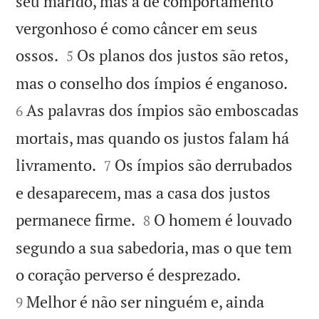
seu marido, mas a de comportamento
vergonhoso é como câncer em seus


ossos.
Os planos dos justos são retos,
5


mas o conselho dos ímpios é enganoso.
As palavras dos ímpios são emboscadas
6
mortais, mas quando os justos falam há


livramento.
Os ímpios são derrubados
7
e desaparecem, mas a casa dos justos


permanece firme.
O homem é louvado
8
segundo a sua sabedoria, mas o que tem


o coração perverso é desprezado.
Melhor é não ser ninguém e, ainda
9