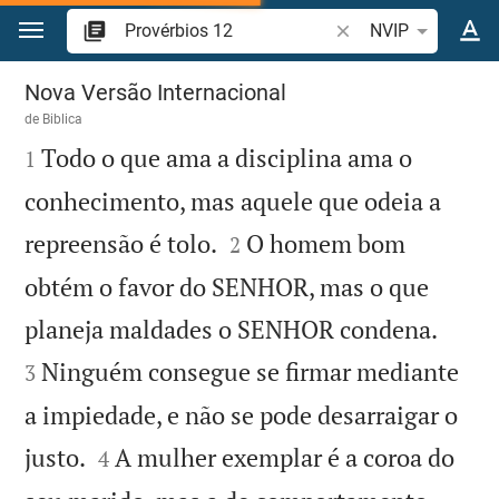
Ir para o conteúdo
Pesquise passagem d
NVIP
Provérbios 12
Nova Versão Internacional
de
Biblica

Todo o que ama a disciplina ama o
1
conhecimento, mas aquele que odeia a


repreensão é tolo.
O homem bom
2
obtém o favor do SENHOR, mas o que


planeja maldades o SENHOR condena.
Ninguém consegue se firmar mediante
3
a impiedade, e não se pode desarraigar o


justo.
A mulher exemplar é a coroa do
4