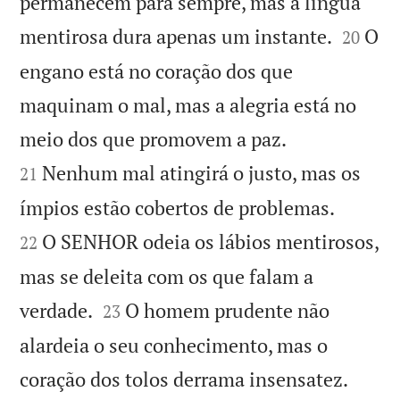
permanecem para sempre, mas a língua


mentirosa dura apenas um instante.
O
20
engano está no coração dos que
maquinam o mal, mas a alegria está no


meio dos que promovem a paz.
Nenhum mal atingirá o justo, mas os
21


ímpios estão cobertos de problemas.
O SENHOR odeia os lábios mentirosos,
22
mas se deleita com os que falam a


verdade.
O homem prudente não
23
alardeia o seu conhecimento, mas o


coração dos tolos derrama insensatez.