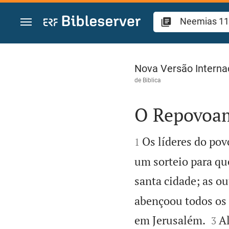
Ir para o conteúdo
Neemias 11
Nova Versão Interna
de
Biblica
O Repovoam


Os líderes do pov
1
um sorteio para qu
santa cidade; as ou
abençoou todos os


em Jerusalém.
Al
3