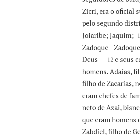
Zicri, era o oficial
pelo segundo distri
Joiaribe; Jaquim;
Zadoque—Zadoque er


Deus—
e seus c
12
homens. Adaías, fil
filho de Zacarias, 
eram chefes de fam
neto de Azai, bisne
que eram homens de
Zabdiel, filho de G