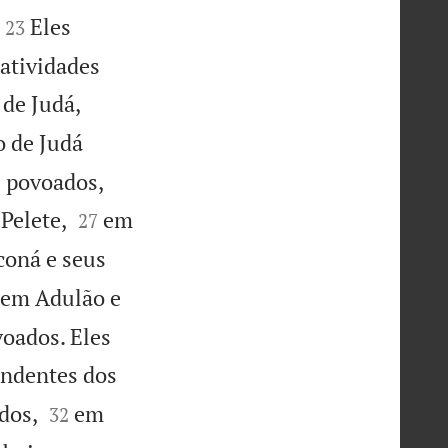


Eles
23
 atividades
 de Judá,
 de Judá
 povoados,


Pelete,
em
27
coná e seus
 em Adulão e
voados. Eles
ndentes dos


dos,
em
32