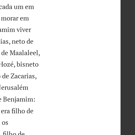
, cada um em
a morar em
jamim viver
ias, neto de
 de Maalaleel,
Hozé, bisneto
 de Zacarias,
 Jerusalém
de Benjamim:
era filho de


os
8
, filho de