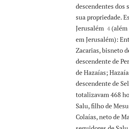
descendentes dos s
sua propriedade. E


Jerusalém
(além 
4
em Jerusalém): Entr
Zacarias, bisneto d
descendente de Per
de Hazaías; Hazaías
descendente de Sel
totalizavam 468 h
Salu, filho de Mesu
Colaías, neto de Ma
seguidores de Salu