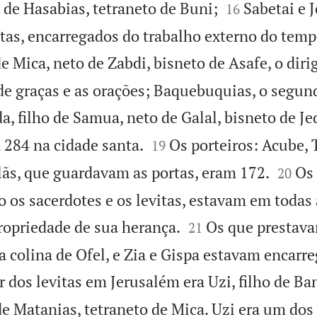


 de Hasabias, tetraneto de Buni;
Sabetai e 
16
itas, encarregados do trabalho externo do tem
de Mica, neto de Zabdi, bisneto de Asafe, o dir
de graças e as orações; Baquebuquias, o segun
a, filho de Samua, neto de Galal, bisneto de J


 284 na cidade santa.
Os porteiros: Acube,
19


ãs, que guardavam as portas, eram 172.
Os
20
do os sacerdotes e os levitas, estavam em todas


ropriedade de sua herança.
Os que prestava
21
colina de Ofel, e Zia e Gispa estavam encarre
r dos levitas em Jerusalém era Uzi, filho de Ba
de Matanias, tetraneto de Mica. Uzi era um do