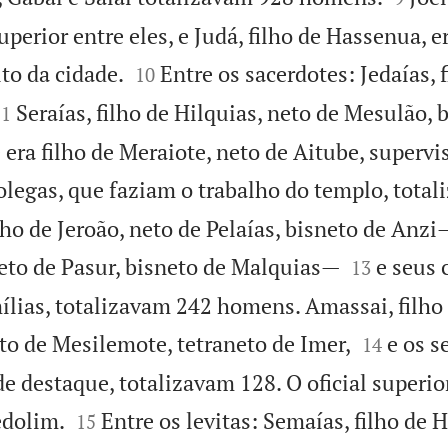
 superior entre eles, e Judá, filho de Hassenua, 


to da cidade.
Entre os sacerdotes: Jedaías, f
10


Seraías, filho de Hilquias, neto de Mesulão, 
11
a filho de Meraiote, neto de Aitube, supervis
olegas, que faziam o trabalho do templo, tota
ho de Jeroão, neto de Pelaías, bisneto de Anz


neto de Pasur, bisneto de Malquias—
e seus 
13
ílias, totalizavam 242 homens. Amassai, filho 


to de Mesilemote, tetraneto de Imer,
e os s
14
 destaque, totalizavam 128. O oficial superior


edolim.
Entre os levitas: Semaías, filho de 
15