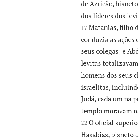
de Azricão, bisneto
dos líderes dos lev
Matanias, filho 
17
conduzia as ações 
seus colegas; e Abd
levitas totalizavam
homens dos seus cl
israelitas, incluin
Judá, cada um na p
templo moravam na 
O oficial superio
22
Hasabias, bisneto 