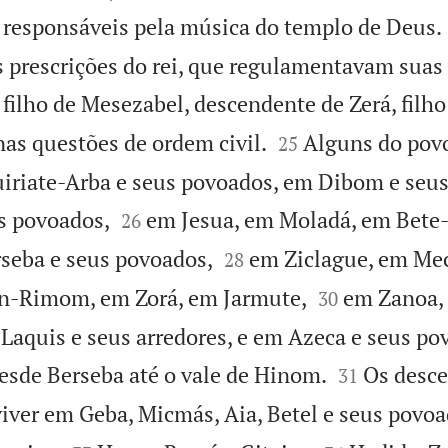
 responsáveis pela música do templo de Deus.
s prescrições do rei, que regulamentavam suas
 filho de Mesezabel, descendente de Zerá, filho


nas questões de ordem civil.
Alguns do povo
25
iriate-Arba e seus povoados, em Dibom e seus


s povoados,
em Jesua, em Moladá, em Bete-
26


seba e seus povoados,
em Ziclague, em Me
28


n-Rimom, em Zorá, em Jarmute,
em Zanoa,
30
Laquis e seus arredores, e em Azeca e seus po


esde Berseba até o vale de Hinom.
Os desce
31
iver em Geba, Micmás, Aia, Betel e seus povoa