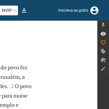
quise passagem da Bíblia ou termos
NVIP
Inscreva-se grátis
 do povo fez
erusalém, a


des.
O povo
2
 para morar
 templo e