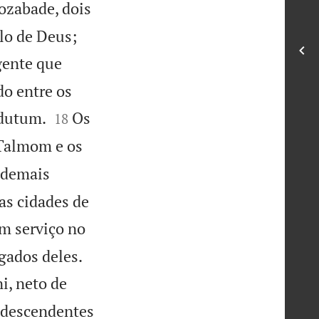
Jozabade, dois


plo de Deus;
igente que
do entre os


edutum.
Os
18
 Talmom e os
 demais
 as cidades de
m serviço no


gados deles.
ni, neto de
s descendentes