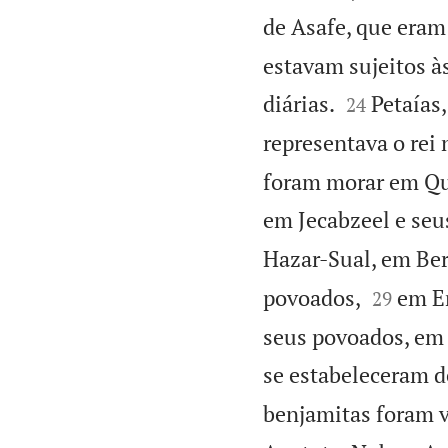
de Asafe, que eram
estavam sujeitos à


diárias.
Petaías,
24
representava o rei 
foram morar em Qu
em Jecabzeel e seu
Hazar-Sual, em Ber


povoados,
em E
29
seus povoados, em 
se estabeleceram d
benjamitas foram v