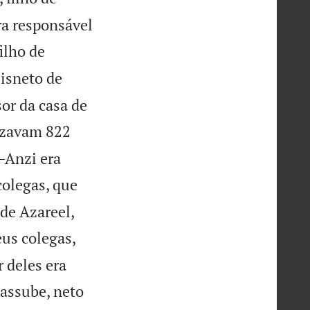
era responsável
ilho de
bisneto de
or da casa de
lizavam 822
i—Anzi era
colegas, que
de Azareel,
eus colegas,
 deles era
Hassube, neto