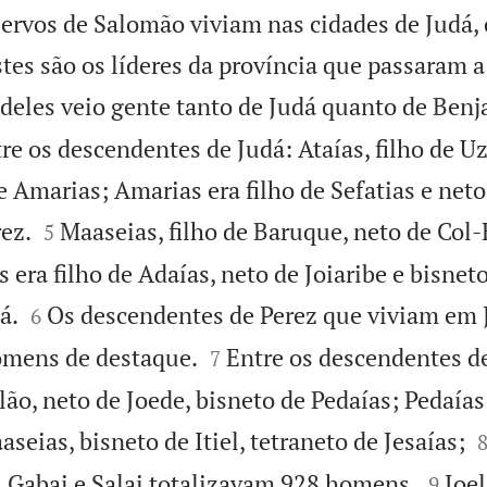
ervos de Salomão viviam nas cidades de Judá
stes são os líderes da província que passaram 
deles veio gente tanto de Judá quanto de Ben
e os descendentes de Judá: Ataías, filho de Uz
e Amarias; Amarias era filho de Sefatias e neto


ez.
Maaseias, filho de Baruque, neto de Col-
5
 era filho de Adaías, neto de Joiaribe e bisneto


á.
Os descendentes de Perez que viviam em
6


omens de destaque.
Entre os descendentes 
7
lão, neto de Joede, bisneto de Pedaías; Pedaías 
aseias, bisneto de Itiel, tetraneto de Jesaías;


, Gabai e Salai totalizavam 928 homens.
Joel
9