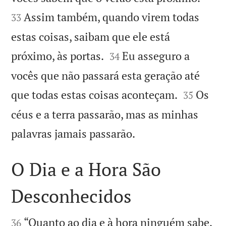
Assim também, quando virem todas
33
estas coisas, saibam que ele está


próximo, às portas.
Eu asseguro a
34
vocês que não passará esta geração até


que todas estas coisas aconteçam.
Os
35
céus e a terra passarão, mas as minhas

palavras jamais passarão.
O Dia e a Hora São
Desconhecidos


“Quanto ao dia e à hora ninguém sabe,
36