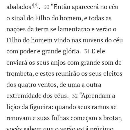
[3]


abalados’
.
“Então aparecerá no céu
30
o sinal do Filho do homem, e todas as
nações da terra se lamentarão e verão o
Filho do homem vindo nas nuvens do céu


com poder e grande glória.
E ele
31
enviará os seus anjos com grande som de
trombeta, e estes reunirão os seus eleitos
dos quatro ventos, de uma a outra


extremidade dos céus.
“Aprendam a
32
lição da figueira: quando seus ramos se
renovam e suas folhas começam a brotar,


vocês sabem que o verão está próximo.