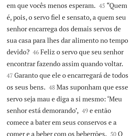


em que vocês menos esperam.
“Quem
45
é, pois, o servo fiel e sensato, a quem seu
senhor encarrega dos demais servos de
sua casa para lhes dar alimento no tempo


devido?
Feliz o servo que seu senhor
46


encontrar fazendo assim quando voltar.
Garanto que ele o encarregará de todos
47


os seus bens.
Mas suponham que esse
48
servo seja mau e diga a si mesmo: ‘Meu


senhor está demorando’,
e então
49
comece a bater em seus conservos e a


comer e a beber com os beberrões.
O
50