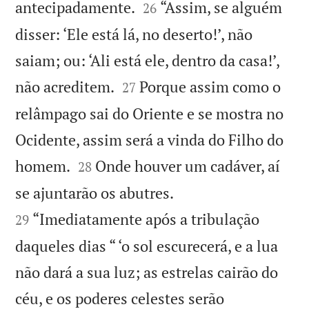


antecipadamente.
“Assim, se alguém
26
disser: ‘Ele está lá, no deserto!’, não
saiam; ou: ‘Ali está ele, dentro da casa!’,


não acreditem.
Porque assim como o
27
relâmpago sai do Oriente e se mostra no
Ocidente, assim será a vinda do Filho do


homem.
Onde houver um cadáver, aí
28


se ajuntarão os abutres.
“Imediatamente após a tribulação
29
daqueles dias “ ‘o sol escurecerá, e a lua
não dará a sua luz; as estrelas cairão do
céu, e os poderes celestes serão