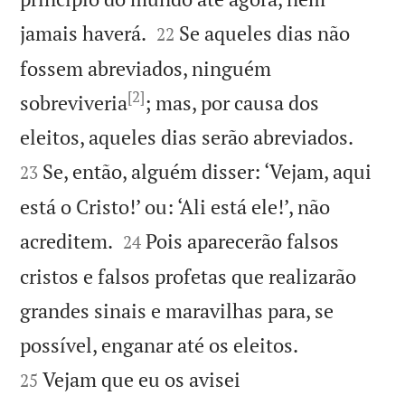


jamais haverá.
Se aqueles dias não
22
fossem abreviados, ninguém
[2]
sobreviveria
; mas, por causa dos


eleitos, aqueles dias serão abreviados.
Se, então, alguém disser: ‘Vejam, aqui
23
está o Cristo!’ ou: ‘Ali está ele!’, não


acreditem.
Pois aparecerão falsos
24
cristos e falsos profetas que realizarão
grandes sinais e maravilhas para, se


possível, enganar até os eleitos.
Vejam que eu os avisei
25