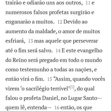


trairão e odiarão uns aos outros,
e
11
numerosos falsos profetas surgirão e


enganarão a muitos.
Devido ao
12
aumento da maldade, o amor de muitos


esfriará,
mas aquele que perseverar
13


até o fim será salvo.
E este evangelho
14
do Reino será pregado em todo o mundo
como testemunho a todas as nações, e


então virá o fim.
“Assim, quando vocês
15
[1]
virem ‘o sacrilégio terrível’
, do qual
falou o profeta Daniel, no Lugar Santo—


quem lê, entenda—
então, os que
16