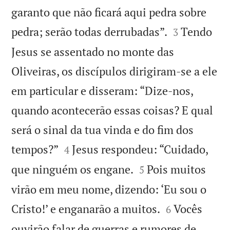
garanto que não ficará aqui pedra sobre


pedra; serão todas derrubadas”.
Tendo
3
Jesus se assentado no monte das
Oliveiras, os discípulos dirigiram-se a ele
em particular e disseram: “Dize-nos,
quando acontecerão essas coisas? E qual
será o sinal da tua vinda e do fim dos


tempos?”
Jesus respondeu: “Cuidado,
4


que ninguém os engane.
Pois muitos
5
virão em meu nome, dizendo: ‘Eu sou o


Cristo!’ e enganarão a muitos.
Vocês
6
ouvirão falar de guerras e rumores de