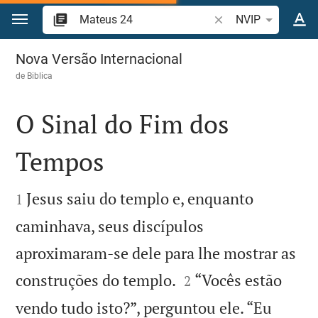
Ir para o conteúdo
Pesquise passagem d
NVIP
Mateus 24
Nova Versão Internacional
de
Biblica
O Sinal do Fim dos
Tempos


Jesus saiu do templo e, enquanto
1
caminhava, seus discípulos
aproximaram-se dele para lhe mostrar as


construções do templo.
“Vocês estão
2
vendo tudo isto?”, perguntou ele. “Eu