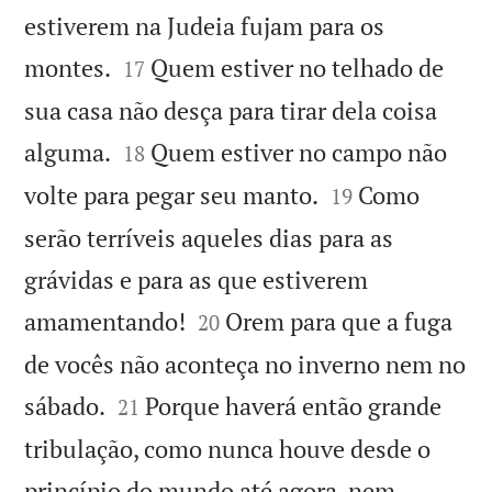
estiverem na Judeia fujam para os


montes.
Quem estiver no telhado de
17
sua casa não desça para tirar dela coisa


alguma.
Quem estiver no campo não
18


volte para pegar seu manto.
Como
19
serão terríveis aqueles dias para as
grávidas e para as que estiverem


amamentando!
Orem para que a fuga
20
de vocês não aconteça no inverno nem no


sábado.
Porque haverá então grande
21
tribulação, como nunca houve desde o
princípio do mundo até agora, nem