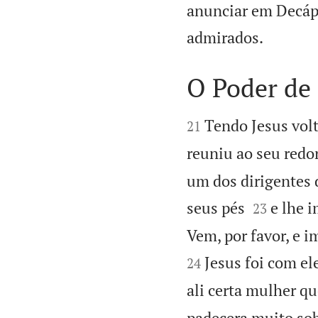
anunciar em Decápo

admirados.
O Poder de 


Tendo Jesus vol
21
reuniu ao seu redor
um dos dirigentes 


seus pés
e lhe 
23
Vem, por favor, e i
Jesus foi com el
24
ali certa mulher q
padecera muito sob