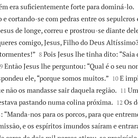
ém era suficientemente forte para dominá-lo.
 e cortando-se com pedras entre os sepulcros 
esus de longe, correu e prostrou-se diante del
queres comigo, Jesus, Filho do Deus Altíssimo


tormentes!”
Pois Jesus lhe tinha dito: “Sai
8


Então Jesus lhe perguntou: “Qual é o seu n
9


spondeu ele, “porque somos muitos.”
E impl
10


ue não os mandasse sair daquela região.
Um
11


estava pastando numa colina próxima.
Os 
12
: “Manda-nos para os porcos, para que entremo
missão, e os espíritos imundos saíram e entra
 cerca de dois mil porcos atirou-se precipício