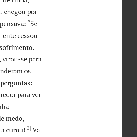
s, chegou por
pensava: “Se
mente cessou


 sofrimento.
 virou-se para
nderam os
 perguntas:
redor para ver
nha
de medo,
[2]
é a curou!
Vá