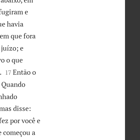
fugiram e
ue havia
mem que fora
juízo; e
vo o que


.
Então o
17
Quando
inhado
 mas disse:
fez por você e
e começou a