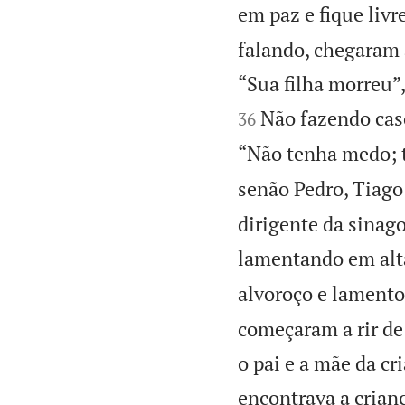
em paz e fique livr
falando, chegaram 
“Sua filha morreu”
Não fazendo caso
36
“Não tenha medo; t
senão Pedro, Tiago 
dirigente da sinag
lamentando em alt
alvoroço e lamento
começaram a rir de
o pai e a mãe da cr
encontrava a crian