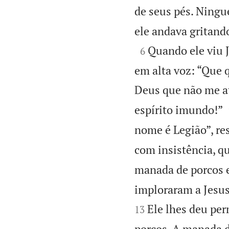
de seus pés. Ningu
ele andava gritando

Quando ele viu J
6
em alta voz: “Que 
Deus que não me a
espírito imundo!”
nome é Legião”, re
com insistência, q
manada de porcos 
imploraram a Jesus
Ele lhes deu per
13
porcos. A manada de