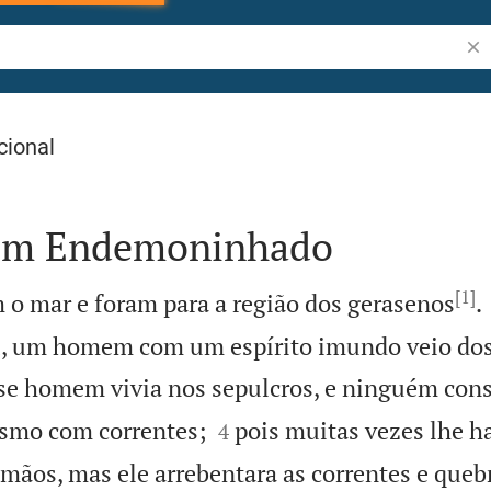
Pes
cional
 um Endemoninhado
[1]
 o mar e foram para a região dos gerasenos
.
, um homem com um espírito imundo veio dos
se homem vivia nos sepulcros, e ninguém con


smo com correntes;
pois muitas vezes lhe h
4
mãos, mas ele arrebentara as correntes e quebr