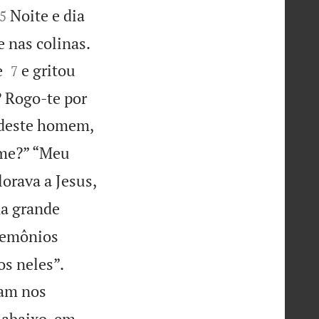


Noite e dia
5

e nas colinas.


e
e gritou
7
? Rogo-te por
a deste homem,
ome?” “Meu
orava a Jesus,
a grande
demônios


s neles”.
ram nos
 abaixo, em