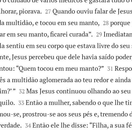


horar, piorava.
Quando ouviu falar de Jesu
27


 da multidão, e tocou em seu manto,
porque 
28


ar em seu manto, ficarei curada”.
Imediata
29
la sentiu em seu corpo que estava livre do seu
e, Jesus percebeu que dele havia saído poder,


untou: “Quem tocou em meu manto?”
Respo
31
Vês a multidão aglomerada ao teu redor e ainda


m?’ ”
Mas Jesus continuou olhando ao seu 
32


quilo.
Então a mulher, sabendo o que lhe ti
33
mou-se, prostrou-se aos seus pés e, tremendo 


verdade.
Então ele lhe disse: “Filha, a sua f
34