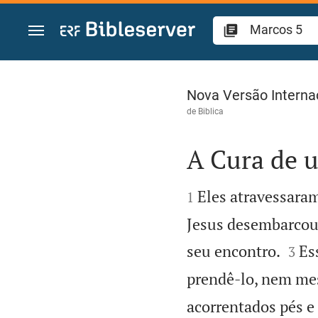
Ir para o conteúdo
Marcos 5
Nova Versão Interna
de
Biblica
A Cura de


Eles atravessaram
1
Jesus desembarcou


seu encontro.
Es
3
prendê-lo, nem me
acorrentados pés e 