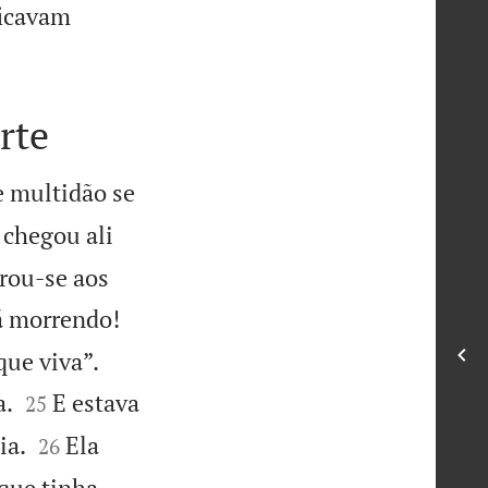
ficavam
rte
e multidão se
 chegou ali
trou-se aos
á morrendo!


que viva”.


a.
E estava
25


ia.
Ela
26
que tinha,