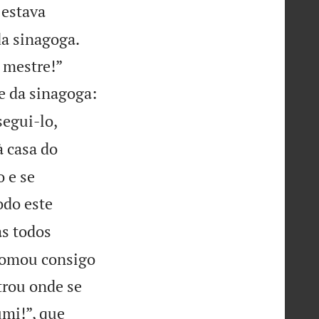
 estava
da sinagoga.


 mestre!”
e da sinagoga:
egui-lo,
 casa do
 e se
odo este
s todos
 tomou consigo
trou onde se
umi!”, que