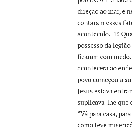
direção ao mar, e n
contaram esses fato


acontecido.
Qua
15
possesso da legião 
ficaram com medo.
acontecera ao end
povo começou a supl
Jesus estava entr
suplicava-lhe que o
“Vá para casa, para
como teve misericó