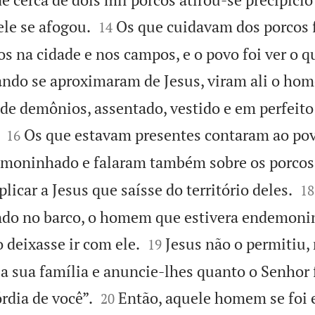


ele se afogou.
Os que cuidavam dos porcos 
14
s na cidade e nos campos, e o povo foi ver o q
ndo se aproximaram de Jesus, viram ali o ho
de demônios, assentado, vestido e em perfeito 


Os que estavam presentes contaram ao po
16
emoninhado e falaram também sobre os porcos


icar a Jesus que saísse do território deles.
18
ando no barco, o homem que estivera endemon


 deixasse ir com ele.
Jesus não o permitiu,
19
 a sua família e anuncie-lhes quanto o Senhor 


rdia de você”.
Então, aquele homem se foi 
20