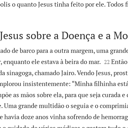
lis o quanto Jesus tinha feito por ele. Todos 
Jesus sobre a Doença e a Mo
tado de barco para a outra margem, uma grand


, enquanto ele estava à beira do mar.
Então
22
da sinagoga, chamado Jairo. Vendo Jesus, pros
implorou insistentemente: “Minha filhinha est
mpõe as mãos sobre ela, para que seja curada e 
e. Uma grande multidão o seguia e o comprimi
ue havia doze anos vinha sofrendo de hemorrag
 o cuidado de vários médicos e gastara tudo o 