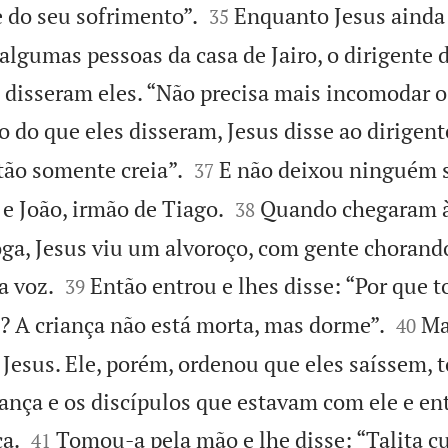


e do seu sofrimento”.
Enquanto Jesus ainda
35
algumas pessoas da casa de Jairo, o dirigente 
, disseram eles. “Não precisa mais incomodar o
 do que eles disseram, Jesus disse ao dirigent


ão somente creia”.
E não deixou ninguém s
37


e João, irmão de Tiago.
Quando chegaram à
38
oga, Jesus viu um alvoroço, com gente chorando


a voz.
Então entrou e lhes disse: “Por que t
39


? A criança não está morta, mas dorme”.
Ma
40
 Jesus. Ele, porém, ordenou que eles saíssem,
iança e os discípulos que estavam com ele e en


ça.
Tomou-a pela mão e lhe disse: “Talita c
41