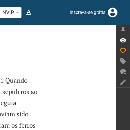
quise passagem da Bíblia ou termos
NVIP
Inscreva-se grátis


Quando
2
 sepulcros ao
seguia
aviam sido
ara os ferros