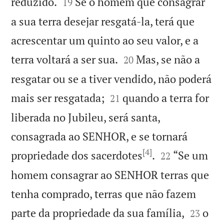


reduzido.
Se o homem que consagrar
19
a sua terra desejar resgatá-la, terá que
acrescentar um quinto ao seu valor, e a


terra voltará a ser sua.
Mas, se não a
20
resgatar ou se a tiver vendido, não poderá


mais ser resgatada;
quando a terra for
21
liberada no Jubileu, será santa,
consagrada ao SENHOR, e se tornará
[4]


propriedade dos sacerdotes
.
“Se um
22
homem consagrar ao SENHOR terras que
tenha comprado, terras que não fazem


parte da propriedade da sua família,
o
23