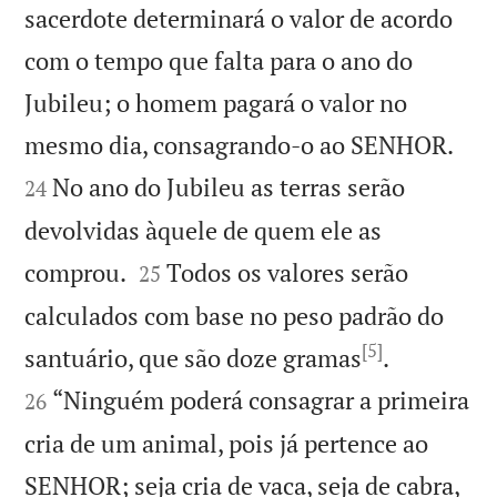
sacerdote determinará o valor de acordo
com o tempo que falta para o ano do
Jubileu; o homem pagará o valor no


mesmo dia, consagrando-o ao SENHOR.
No ano do Jubileu as terras serão
24
devolvidas àquele de quem ele as


comprou.
Todos os valores serão
25
calculados com base no peso padrão do
[5]


santuário, que são doze gramas
.
“Ninguém poderá consagrar a primeira
26
cria de um animal, pois já pertence ao
SENHOR; seja cria de vaca, seja de cabra,