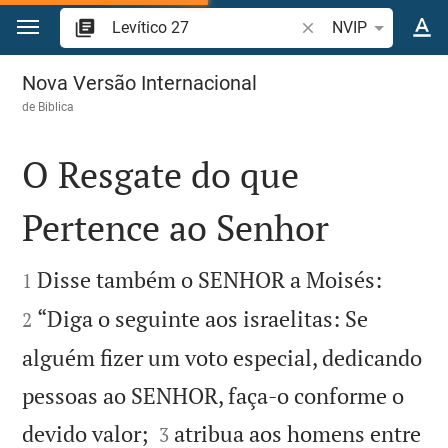
Ir para o conteúdo
Pesquise passagem d
NVIP
Levítico 27
Nova Versão Internacional
de
Biblica
O Resgate do que
Pertence ao Senhor




Disse também o SENHOR a Moisés:
1
“Diga o seguinte aos israelitas: Se
2
alguém fizer um voto especial, dedicando
pessoas ao SENHOR, faça-o conforme o


devido valor;
atribua aos homens entre
3