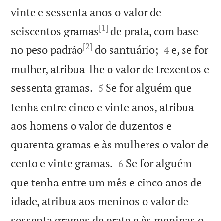
vinte e sessenta anos o valor de
[1]
seiscentos gramas
de prata, com base
[2]


no peso padrão
do santuário;
e, se for
4
mulher, atribua-lhe o valor de trezentos e


sessenta gramas.
Se for alguém que
5
tenha entre cinco e vinte anos, atribua
aos homens o valor de duzentos e
quarenta gramas e às mulheres o valor de


cento e vinte gramas.
Se for alguém
6
que tenha entre um mês e cinco anos de
idade, atribua aos meninos o valor de
sessenta gramas de prata e às meninas o