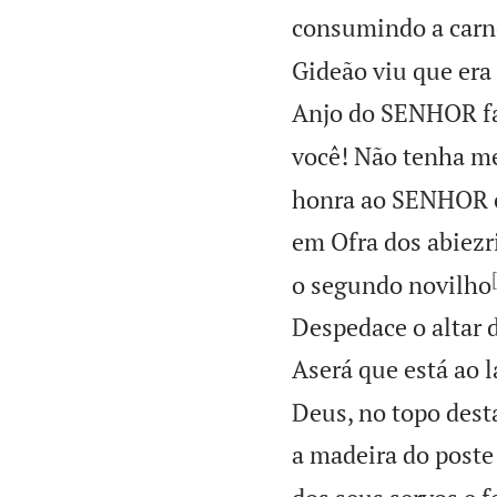
consumindo a carn
Gideão viu que er
Anjo do SENHOR fa
você! Não tenha me
honra ao SENHOR e 
em Ofra dos abiezri
o segundo novilho
Despedace o altar d
Aserá que está ao l
Deus, no topo dest
a madeira do poste 