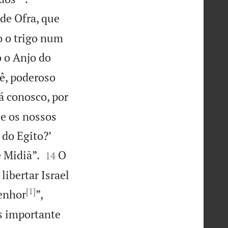
de Ofra, que
o o trigo num
 o Anjo do
ê, poderoso
á conosco, por
ue os nossos
do Egito?’


 Midiã”.
O
14
libertar Israel
[1]
enhor
”,
s importante