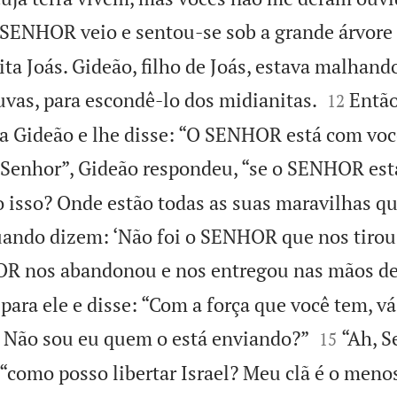
 SENHOR veio e sentou-se sob a grande árvore 
ita Joás. Gideão, filho de Joás, estava malhand


uvas, para escondê-lo dos midianitas.
Então
12
 Gideão e lhe disse: “O SENHOR está com voc
 Senhor”, Gideão respondeu, “se o SENHOR est
 isso? Onde estão todas as suas maravilhas q
ando dizem: ‘Não foi o SENHOR que nos tirou 
R nos abandonou e nos entregou nas mãos de
ra ele e disse: “Com a força que você tem, vá 


 Não sou eu quem o está enviando?”
“Ah, S
15
“como posso libertar Israel? Meu clã é o meno