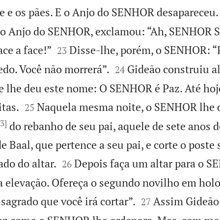
e e os pães. E o Anjo do SENHOR desapareceu.
a o Anjo do SENHOR, exclamou: “Ah, SENHOR S


ce a face!”
Disse-lhe, porém, o SENHOR: “
23


do. Você não morrerá”.
Gideão construiu a
24
lhe deu este nome: O SENHOR é Paz. Até hoje 


tas.
Naquela mesma noite, o SENHOR lhe d
25
[3]
do rebanho de seu pai, aquele de sete anos d
e Baal, que pertence a seu pai, e corte o poste


ado do altar.
Depois faça um altar para o S
26
a elevação. Ofereça o segundo novilho em hol


sagrado que você irá cortar”.
Assim Gideão
27