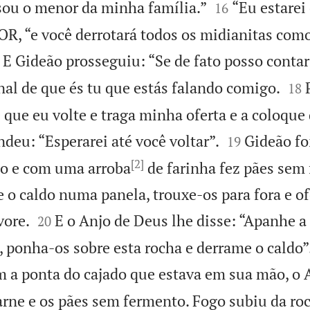


sou o menor da minha família.”
“Eu estarei
16
, “e você derrotará todos os midianitas com
E Gideão prosseguiu: “Se de fato posso contar


nal de que és tu que estás falando comigo.
18
que eu volte e traga minha oferta e a coloque d


eu: “Esperarei até você voltar”.
Gideão foi
19
[2]
to e com uma arroba
de farinha fez pães sem
e o caldo numa panela, trouxe-os para fora e o


vore.
E o Anjo de Deus lhe disse: “Apanhe a 
20
 ponha-os sobre esta rocha e derrame o caldo”
 a ponta do cajado que estava em sua mão, o 
ne e os pães sem fermento. Fogo subiu da roc