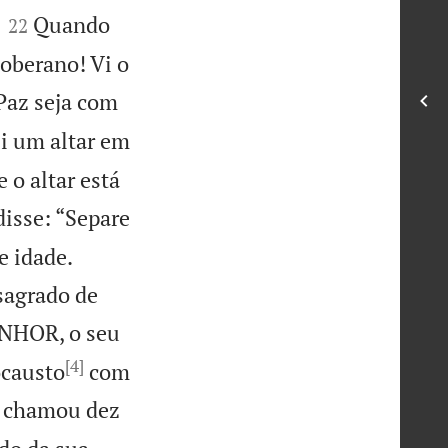


Quando
22
oberano! Vi o
Paz seja com
li um altar em
o altar está
isse: “Separe
e idade.
 sagrado de
ENHOR, o seu
[4]
ocausto
com
 chamou dez