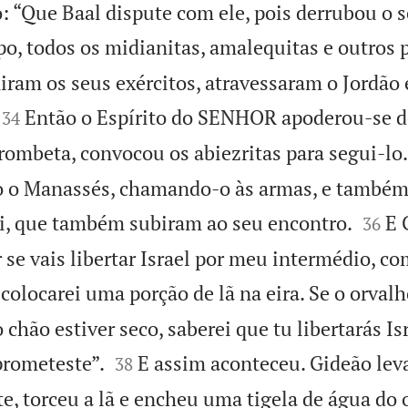
: “Que Baal dispute com ele, pois derrubou o s
o, todos os midianitas, amalequitas e outros 
iram os seus exércitos, atravessaram o Jordã


Então o Espírito do SENHOR apoderou-se d
34
rombeta, convocou os abiezritas para segui-lo.
 o Manassés, chamando-o às armas, e também 


i, que também subiram ao seu encontro.
E 
36
 se vais libertar Israel por meu intermédio, c
 colocarei uma porção de lã na eira. Se o orval
o chão estiver seco, saberei que tu libertarás I


prometeste”.
E assim aconteceu. Gideão le
38
e, torceu a lã e encheu uma tigela de água do 