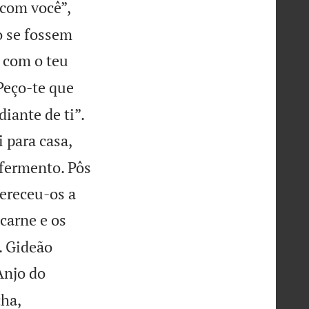
 com você”,
o se fossem
 com o teu
Peço-te que
iante de ti”.
 para casa,
 fermento. Pôs
fereceu-os a
carne e os
. Gideão
Anjo do
ha,