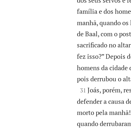
dos seus servos e
família e dos homen
manhã, quando os h
de Baal, com o pos
sacrificado no alta
fez isso?” Depois d
homens da cidade di
pois derrubou o alt

Joás, porém, re
31
defender a causa d
morto pela manhã! 
quando derrubaram 