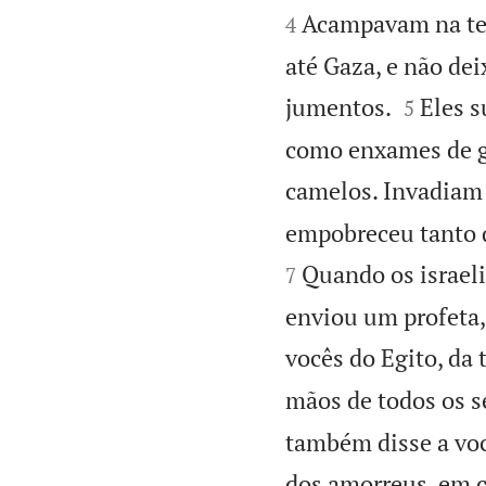
Acampavam na ter
4
até Gaza, e não de


jumentos.
Eles s
5
como enxames de ga
camelos. Invadiam a
empobreceu tanto 
Quando os israel
7
enviou um profeta,
vocês do Egito, da 
mãos de todos os se
também disse a vo
dos amorreus, em c