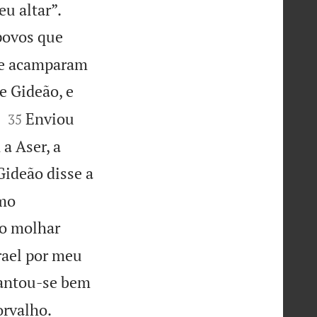


eu altar”.
povos que
o e acamparam
e Gideão, e


Enviou
35
a Aser, a
Gideão disse a
omo
ho molhar
srael por meu
vantou-se bem


orvalho.