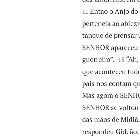
Então o Anjo do
11
pertencia ao abiezr
tanque de prensar 
SENHOR apareceu a


guerreiro”.
“Ah,
13
que aconteceu tudo
pais nos contam qu
Mas agora o SENHO
SENHOR se voltou pa
das mãos de Midiã.
respondeu Gideão, 