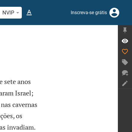
quise passagem da Bíblia ou termos
NVIP
Inscreva-se grátis
e sete anos
ram Israel;
, nas cavernas
ções, os


 as invadiam.