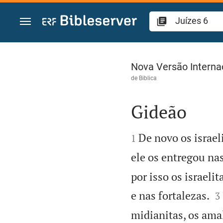
Ir para o conteúdo
Juízes 6
Nova Versão Interna
de
Biblica
Gideão


De novo os israel
1
ele os entregou na
por isso os israeli

e nas fortalezas.
3
midianitas, os amal