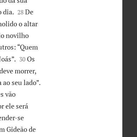
do da sua


 dia.
De
28
olido o altar
do novilho
utros: “Quem


Joás”.
Os
30
 deve morrer,

 ao seu lado”.
ês vão
r ele será
ender-se
am Gideão de