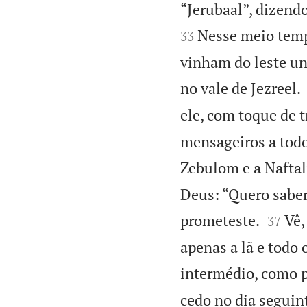
“Jerubaal”, dizendo
Nesse meio temp
33
vinham do leste un
no vale de Jezreel.
ele, com toque de t
mensageiros a todo
Zebulom e a Naftal
Deus: “Quero saber


prometeste.
Vê,
37
apenas a lã e todo 
intermédio, como 
cedo no dia seguint