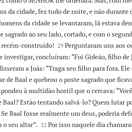
 fez como o SENHOR lhe ordenara. Mas, com me
s da cidade, fez tudo de noite, e não durante o
omens da cidade se levantaram, lá estava dem
te sagrado ao seu lado, cortado, e com o segun


r recém-construído!
Perguntaram uns aos o
29
e investigar, concluíram: “Foi Gideão, filho de 
sseram a Joás: “Traga seu filho para fora. Ele
ar de Baal e quebrou o poste sagrado que ficava
spondeu à multidão hostil que o cercava: “Voc
e Baal? Estão tentando salvá-lo? Quem lutar po
Se Baal fosse realmente um deus, poderia def


o seu altar”.
Por isso naquele dia chamar
32