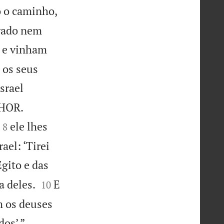
o o caminho,
 gado nem
, e vinham
 os seus
srael


NHOR.


ele lhes
8
ael: ‘Tirei
Egito e das


a deles.
E
10
m os deuses


os’ ”.