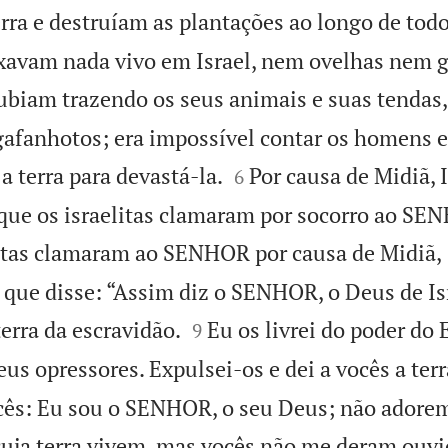
ra e destruíam as plantações ao longo de tod
ixavam nada vivo em Israel, nem ovelhas nem
ubiam trazendo os seus animais e suas tendas
fanhotos; era impossível contar os homens e


 terra para devastá-la.
Por causa de Midiã, I
6
que os israelitas clamaram por socorro ao SE
itas clamaram ao SENHOR por causa de Midiã,
 que disse: “Assim diz o SENHOR, o Deus de Isr


terra da escravidão.
Eu os livrei do poder do 
9
us opressores. Expulsei-os e dei a vocês a terr
cês: Eu sou o SENHOR, o seu Deus; não adore
uja terra vivem, mas vocês não me deram ouvid