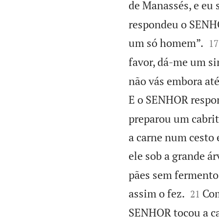
de Manassés, e eu 
respondeu o SENHOR


um só homem”.
17
favor, dá-me um si
não vás embora até 
E o SENHOR respond
preparou um cabri
a carne num cesto 
ele sob a grande ár
pães sem fermento,


assim o fez.
Com
21
SENHOR tocou a car