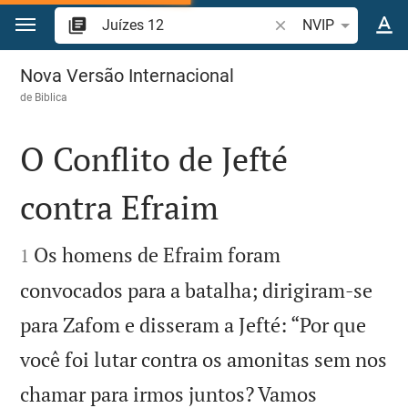
Ir para o conteúdo
Pesquise passagem d
NVIP
Juízes 12
Nova Versão Internacional
de
Biblica
O Conflito de Jefté
contra Efraim


Os homens de Efraim foram
1
convocados para a batalha; dirigiram-se
para Zafom e disseram a Jefté: “Por que
você foi lutar contra os amonitas sem nos
chamar para irmos juntos? Vamos