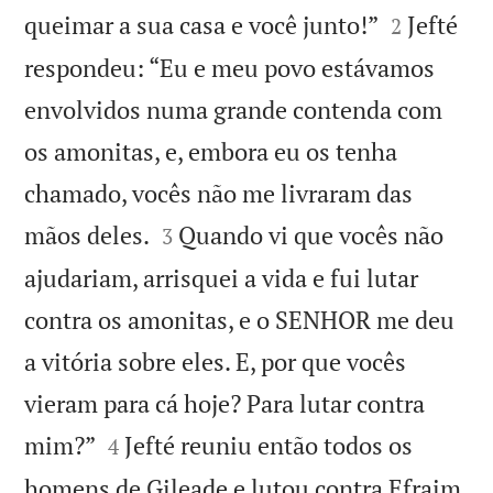


queimar a sua casa e você junto!”
Jefté
2
respondeu: “Eu e meu povo estávamos
envolvidos numa grande contenda com
os amonitas, e, embora eu os tenha
chamado, vocês não me livraram das


mãos deles.
Quando vi que vocês não
3
ajudariam, arrisquei a vida e fui lutar
contra os amonitas, e o SENHOR me deu
a vitória sobre eles. E, por que vocês
vieram para cá hoje? Para lutar contra


mim?”
Jefté reuniu então todos os
4
homens de Gileade e lutou contra Efraim.