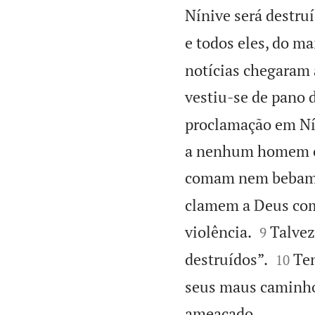
Nínive será destruí
e todos eles, do ma
notícias chegaram a
vestiu-se de pano d
proclamação em Nín
a nenhum homem ou
comam nem bebam
clamem a Deus com


violência.
Talvez
9


destruídos”.
Ten
10
seus maus caminhos

ameaçado.