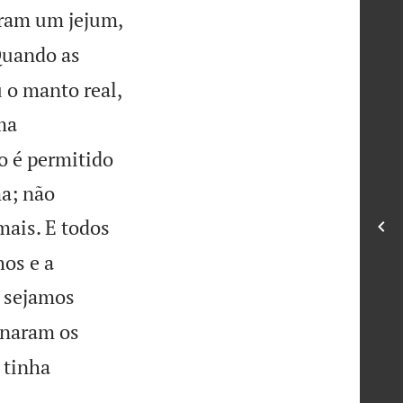
aram um jejum,
uando as
u o manto real,
ma
o é permitido
a; não
ais. E todos
os e a
o sejamos
onaram os
 tinha