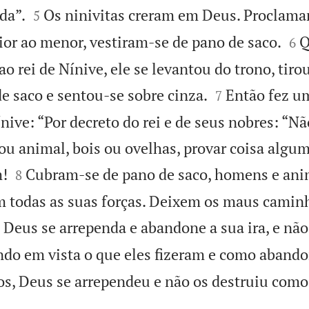


da”.
Os ninivitas creram em Deus. Proclam
5


ior ao menor, vestiram-se de pano de saco.
Q
6
o rei de Nínive, ele se levantou do trono, tiro


e saco e sentou-se sobre cinza.
Então fez u
7
ive: “Por decreto do rei e de seus nobres: “Nã
 animal, bois ou ovelhas, provar coisa algum


!
Cubram-se de pano de saco, homens e anim
8
 todas as suas forças. Deixem os maus caminh
 Deus se arrependa e abandone a sua ira, e nã
do em vista o que eles fizeram e como aband
, Deus se arrependeu e não os destruiu como