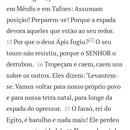
em Mênfis e em Tafnes: Assumam
posição! Preparem-se! Porque a espada


devora aqueles que estão ao seu redor.
[2]
Por que o deus Ápis fugiu?
O seu
15
touro não resistiu, porque o SENHOR o


derrubou.
Tropeçam e caem, caem uns
16
sobre os outros. Eles dizem: ‘Levantem-
se. Vamos voltar para nosso próprio povo
e para nossa terra natal, para longe da


espada do opressor.
O faraó, rei do
17
Egito, é barulho e nada mais! Ele perdeu