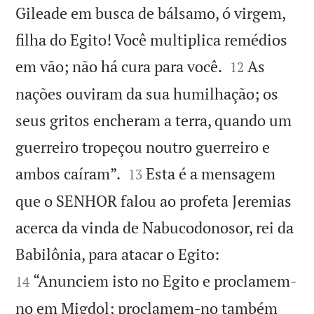
Gileade em busca de bálsamo, ó virgem,
filha do Egito! Você multiplica remédios


em vão; não há cura para você.
As
12
nações ouviram da sua humilhação; os
seus gritos encheram a terra, quando um
guerreiro tropeçou noutro guerreiro e


ambos caíram”.
Esta é a mensagem
13
que o SENHOR falou ao profeta Jeremias
acerca da vinda de Nabucodonosor, rei da


Babilônia, para atacar o Egito:
“Anunciem isto no Egito e proclamem-
14
no em Migdol; proclamem-no também