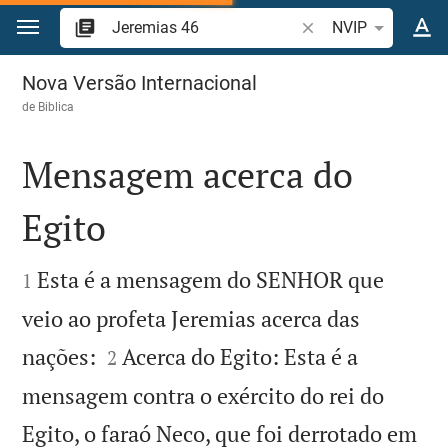
Ir para o conteúdo
Pesquise passagem d
NVIP
Jeremias 46
Nova Versão Internacional
de
Biblica
Mensagem acerca do
Egito


Esta é a mensagem do SENHOR que
1
veio ao profeta Jeremias acerca das


nações:
Acerca do Egito: Esta é a
2
mensagem contra o exército do rei do
Egito, o faraó Neco, que foi derrotado em