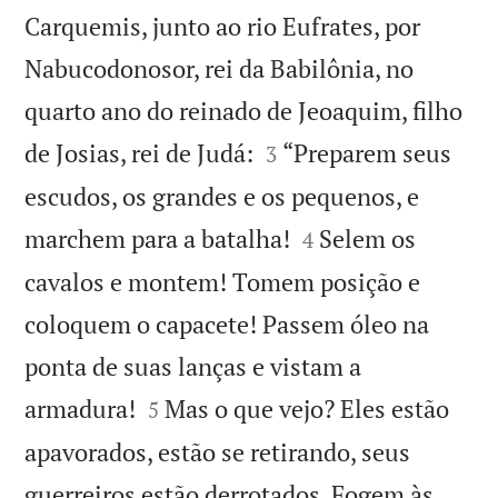
Carquemis, junto ao rio Eufrates, por
Nabucodonosor, rei da Babilônia, no
quarto ano do reinado de Jeoaquim, filho


de Josias, rei de Judá:
“Preparem seus
3
escudos, os grandes e os pequenos, e


marchem para a batalha!
Selem os
4
cavalos e montem! Tomem posição e
coloquem o capacete! Passem óleo na
ponta de suas lanças e vistam a


armadura!
Mas o que vejo? Eles estão
5
apavorados, estão se retirando, seus
guerreiros estão derrotados. Fogem às