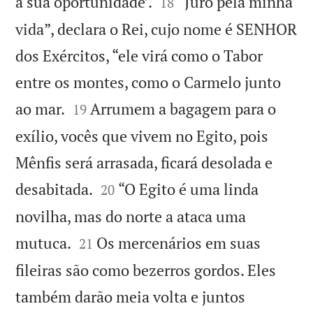


a sua oportunidade’.
“Juro pela minha
18
vida”, declara o Rei, cujo nome é SENHOR
dos Exércitos, “ele virá como o Tabor
entre os montes, como o Carmelo junto


ao mar.
Arrumem a bagagem para o
19
exílio, vocês que vivem no Egito, pois
Mênfis será arrasada, ficará desolada e


desabitada.
“O Egito é uma linda
20
novilha, mas do norte a ataca uma


mutuca.
Os mercenários em suas
21
fileiras são como bezerros gordos. Eles
também darão meia volta e juntos