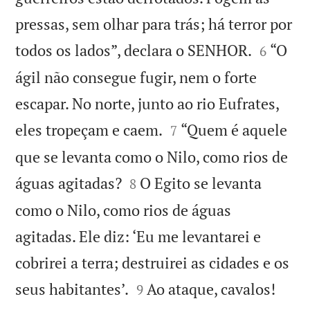
pressas, sem olhar para trás; há terror por


todos os lados”, declara o SENHOR.
“O
6
ágil não consegue fugir, nem o forte
escapar. No norte, junto ao rio Eufrates,


eles tropeçam e caem.
“Quem é aquele
7
que se levanta como o Nilo, como rios de


águas agitadas?
O Egito se levanta
8
como o Nilo, como rios de águas
agitadas. Ele diz: ‘Eu me levantarei e
cobrirei a terra; destruirei as cidades e os


seus habitantes’.
Ao ataque, cavalos!
9