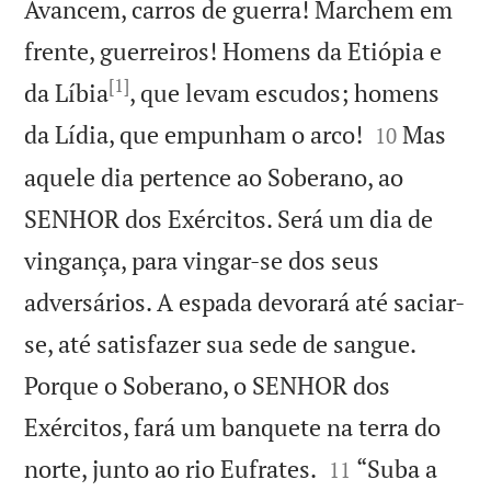
Avancem, carros de guerra! Marchem em
frente, guerreiros! Homens da Etiópia e
[1]
da Líbia
, que levam escudos; homens


da Lídia, que empunham o arco!
Mas
10
aquele dia pertence ao Soberano, ao
SENHOR dos Exércitos. Será um dia de
vingança, para vingar-se dos seus
adversários. A espada devorará até saciar-
se, até satisfazer sua sede de sangue.
Porque o Soberano, o SENHOR dos
Exércitos, fará um banquete na terra do


norte, junto ao rio Eufrates.
“Suba a
11