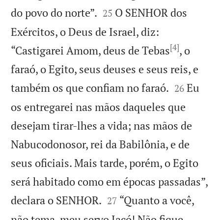


do povo do norte”.
O SENHOR dos
25
Exércitos, o Deus de Israel, diz:
[4]
“Castigarei Amom, deus de Tebas
, o
faraó, o Egito, seus deuses e seus reis, e


também os que confiam no faraó.
Eu
26
os entregarei nas mãos daqueles que
desejam tirar-lhes a vida; nas mãos de
Nabucodonosor, rei da Babilônia, e de
seus oficiais. Mais tarde, porém, o Egito
será habitado como em épocas passadas”,


declara o SENHOR.
“Quanto a você,
27
não tema, meu servo Jacó! Não fique