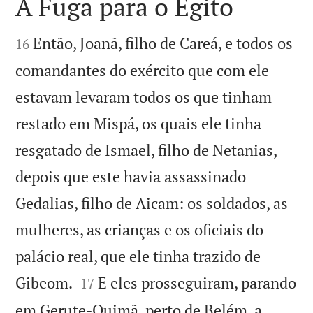
A Fuga para o Egito


Então, Joanã, filho de Careá, e todos os
16
comandantes do exército que com ele
estavam levaram todos os que tinham
restado em Mispá, os quais ele tinha
resgatado de Ismael, filho de Netanias,
depois que este havia assassinado
Gedalias, filho de Aicam: os soldados, as
mulheres, as crianças e os oficiais do
palácio real, que ele tinha trazido de


Gibeom.
E eles prosseguiram, parando
17
em Gerute-Quimã, perto de Belém, a