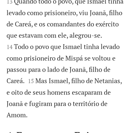
Quando todo o povo, que Ismael tinha
13
levado como prisioneiro, viu Joanã, filho
de Careá, e os comandantes do exército


que estavam com ele, alegrou-se.
Todo o povo que Ismael tinha levado
14
como prisioneiro de Mispá se voltou e
passou para o lado de Joanã, filho de


Careá.
Mas Ismael, filho de Netanias,
15
e oito de seus homens escaparam de
Joanã e fugiram para o território de

Amom.