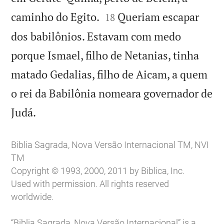


caminho do Egito.
Queriam escapar
18
dos babilônios. Estavam com medo
porque Ismael, filho de Netanias, tinha
matado Gedalias, filho de Aicam, a quem
o rei da Babilônia nomeara governador de

Judá.
Biblia Sagrada, Nova Versão Internacional TM, NVI
TM
Copyright © 1993, 2000, 2011 by Biblica, Inc.
Used with permission. All rights reserved
worldwide.
“Biblia Sagrada, Nova Versão Internacional” is a