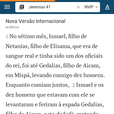
Ir para o conteúdo
Pesquise passagem d
NVIP
Jeremias 41
Nova Versão Internacional
de
Biblica

No sétimo mês, Ismael, filho de
1
Netanias, filho de Elisama, que era de
sangue real e tinha sido um dos oficiais
do rei, foi até Gedalias, filho de Aicam,
em Mispá, levando consigo dez homens.


Enquanto comiam juntos,
Ismael e os
2
dez homens que estavam com ele se
levantaram e feriram à espada Gedalias,
filho de Aicam, neto de Safã, matando