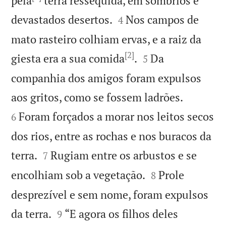
pela
terra ressequida, em sombrios e


devastados desertos.
Nos campos de
4
mato rasteiro colhiam ervas, e a raiz da
[2]


giesta era a sua comida
.
Da
5
companhia dos amigos foram expulsos


aos gritos, como se fossem ladrões.
Foram forçados a morar nos leitos secos
6
dos rios, entre as rochas e nos buracos da


terra.
Rugiam entre os arbustos e se
7


encolhiam sob a vegetação.
Prole
8
desprezível e sem nome, foram expulsos


da terra.
“E agora os filhos deles
9