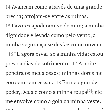
Avançam como através de uma grande
14


brecha; arrojam-se entre as ruínas.
Pavores apoderam-se de mim; a minha
15
dignidade é levada como pelo vento, a

minha segurança se desfaz como nuvem.

“E agora esvai-se a minha vida; estou
16


preso a dias de sofrimento.
A noite
17
penetra os meus ossos; minhas dores me


corroem sem cessar.
Em seu grande
18
[3]
poder, Deus é como a minha roupa
; ele


me envolve como a gola da minha veste.