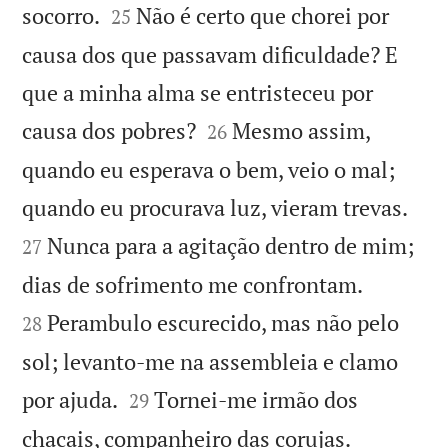


socorro.
Não é certo que chorei por
25
causa dos que passavam dificuldade? E
que a minha alma se entristeceu por


causa dos pobres?
Mesmo assim,
26
quando eu esperava o bem, veio o mal;


quando eu procurava luz, vieram trevas.
Nunca para a agitação dentro de mim;
27


dias de sofrimento me confrontam.
Perambulo escurecido, mas não pelo
28
sol; levanto-me na assembleia e clamo


por ajuda.
Tornei-me irmão dos
29


chacais, companheiro das corujas.