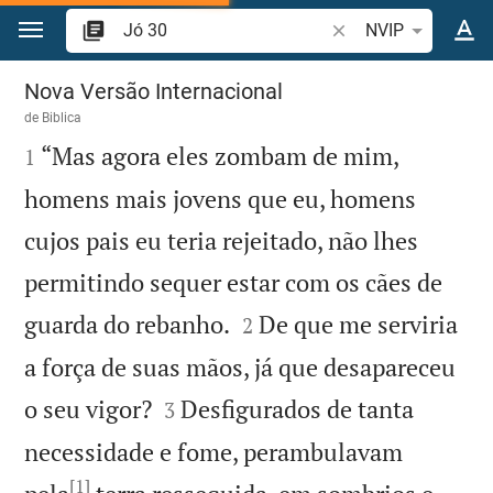
Ir para o conteúdo
Pesquise passagem d
NVIP
Jó 30
Nova Versão Internacional
de
Biblica

“Mas agora eles zombam de mim,
1
homens mais jovens que eu, homens
cujos pais eu teria rejeitado, não lhes
permitindo sequer estar com os cães de


guarda do rebanho.
De que me serviria
2
a força de suas mãos, já que desapareceu


o seu vigor?
Desfigurados de tanta
3
necessidade e fome, perambulavam
[1]