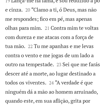
Lança-me na lama, e sou reduzido a pó
19


e cinza.
“Clamo a ti, ó Deus, mas não
20
me respondes; fico em pé, mas apenas


olhas para mim.
Contra mim te voltas
21
com dureza e me atacas com a força de


tua mão.
Tu me apanhas e me levas
22
contra o vento e me jogas de um lado a


outro na tempestade.
Sei que me farás
23
descer até a morte, ao lugar destinado a


todos os viventes.
“A verdade é que
24
ninguém dá a mão ao homem arruinado,
quando este, em sua aflição, grita por