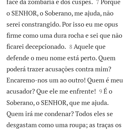


face da zombaria e dos cuspes.
Porque
7
o SENHOR, o Soberano, me ajuda, não
serei constrangido. Por isso eu me opus
firme como uma dura rocha e sei que não


ficarei decepcionado.
Aquele que
8
defende o meu nome está perto. Quem
poderá trazer acusações contra mim?
Encaremo-nos um ao outro! Quem é meu


acusador? Que ele me enfrente!
É o
9
Soberano, o SENHOR, que me ajuda.
Quem irá me condenar? Todos eles se
desgastam como uma roupa; as traças os