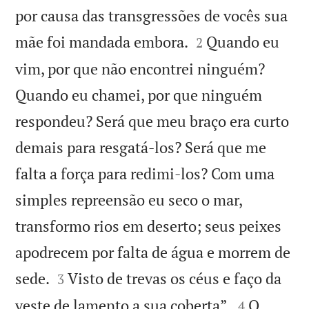
por causa das transgressões de vocês sua


mãe foi mandada embora.
Quando eu
2
vim, por que não encontrei ninguém?
Quando eu chamei, por que ninguém
respondeu? Será que meu braço era curto
demais para resgatá-los? Será que me
falta a força para redimi-los? Com uma
simples repreensão eu seco o mar,
transformo rios em deserto; seus peixes
apodrecem por falta de água e morrem de


sede.
Visto de trevas os céus e faço da
3


veste de lamento a sua coberta”.
O
4