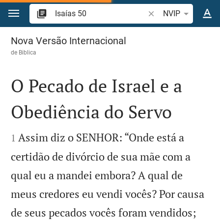
Ir para o conteúdo
Pesquise passagem d
NVIP
Isaías 50
Nova Versão Internacional
de
Biblica
O Pecado de Israel e a
Obediência do Servo


Assim diz o SENHOR: “Onde está a
1
certidão de divórcio de sua mãe com a
qual eu a mandei embora? A qual de
meus credores eu vendi vocês? Por causa
de seus pecados vocês foram vendidos;